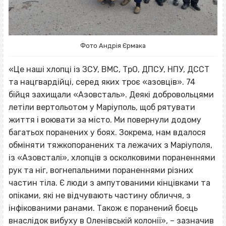
Фото Андрія Єрмака
«Це наші хлопці із ЗСУ, ВМС, ТрО, ДПСУ, НПУ, ДССТ
та нацгвардійці, серед яких троє «азовців». 74
бійця захищали «Азовсталь». Деякі добровольцями
летіли вертольотом у Маріуполь, щоб рятувати
життя і воювати за місто. Ми повернули додому
багатьох поранених у боях. Зокрема, нам вдалося
обміняти тяжкопоранених та лежачих з Маріуполя,
із «Азовсталі», хлопців з осколковими пораненнями
рук та ніг, вогнепальними пораненнями різних
частин тіла. Є люди з ампутованими кінцівками та
опіками, які не відчувають частину обличчя, з
інфікованими ранами. Також є поранений боєць
внаслідок вибуху в Оленівській колонії», – зазначив