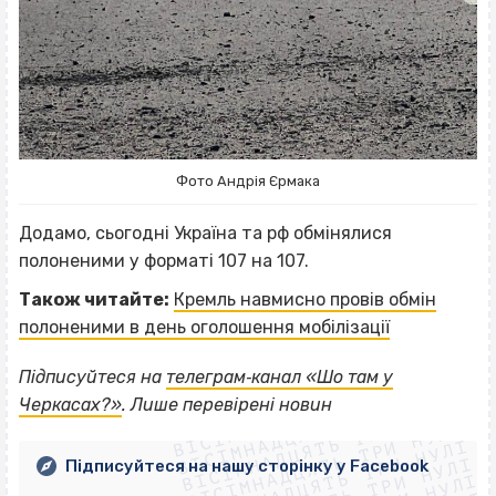
Фото Андрія Єрмака
Додамо, сьогодні Україна та рф обмінялися
полоненими у форматі 107 на 107.
Також читайте:
Кремль навмисно провів обмін
полоненими в день оголошення мобілізації
Підписуйтеся на
телеграм‐канал «Шо там у
ВІСІМНАДЦЯТЬ ТРИ НУЛІ
ВІСІМНАДЦЯТЬ ТРИ НУЛІ
Черкасах?»
. Лише перевірені новин
ВІСІМНАДЦЯТЬ ТРИ НУЛІ
ВІСІМНАДЦЯТЬ ТРИ НУЛІ
ВІСІМНАДЦЯТЬ ТРИ НУЛІ
Підписуйтеся на нашу сторінку у Facebook