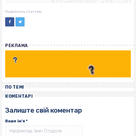
ВІСІМНАДЦЯТЬ ТРИ НУЛІ
ВІСІМНАДЦЯТЬ ТРИ НУЛІ
ВІСІМНАДЦЯТЬ ТРИ НУЛІ
Поділитись статтею
РЕКЛАМА
ПО ТЕМІ
КОМЕНТАРІ
Залиште свій коментар
Ваше ім'я
*