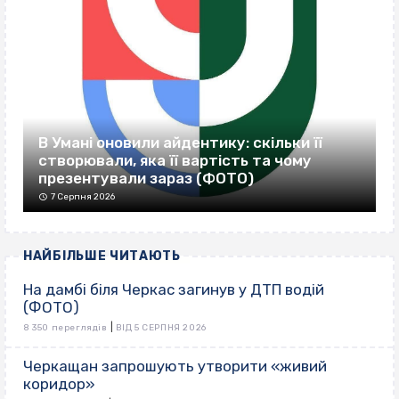
В Умані оновили айдентику: скільки її
створювали, яка її вартість та чому
презентували зараз (ФОТО)
7 Серпня 2026
НАЙБІЛЬШЕ ЧИТАЮТЬ
На дамбі біля Черкас загинув у ДТП водій
(ФОТО)
|
8 350 переглядів
ВІД 5 СЕРПНЯ 2026
Черкащан запрошують утворити «живий
коридор»