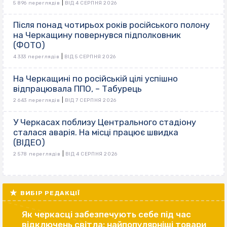
|
5 896 переглядів
ВІД 4 СЕРПНЯ 2026
Після понад чотирьох років російського полону
на Черкащину повернувся підполковник
(ФОТО)
|
4 333 переглядів
ВІД 5 СЕРПНЯ 2026
На Черкащині по російській цілі успішно
відпрацювала ППО, – Табурець
|
2 643 переглядів
ВІД 7 СЕРПНЯ 2026
У Черкасах поблизу Центрального стадіону
сталася аварія. На місці працює швидка
(ВІДЕО)
|
2 578 переглядів
ВІД 4 СЕРПНЯ 2026
ВИБІР РЕДАКЦІЇ
Як черкасці забезпечують себе під час
відключень світла: найпопулярніші товари