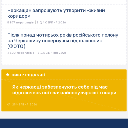
Черкащан запрошують утворити «живий
коридор»
|
5 877 переглядів
ВІД 4 СЕРПНЯ 2026
Після понад чотирьох років російського полону
на Черкащину повернувся підполковник
(ФОТО)
|
4 300 переглядів
ВІД 5 СЕРПНЯ 2026
ВИБІР РЕДАКЦІЇ
Як черкасці забезпечують себе під час
відключень світла: найпопулярніші товари
29 ЧЕРВНЯ 2026