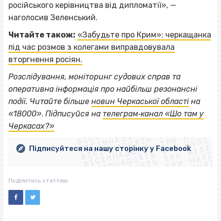
російського керівництва від дипломатії», —
наголосив Зеленський.
Читайте також:
«Забудьте про Крим»: черкащанка
під час розмов з колегами виправдовувала
вторгнення росіян.
Розслідування, моніторинг судових справ та
оперативна інформація про найбільш резонансні
події. Читайте більше
новин Черкаської області
на
ВІСІМНАДЦЯТЬ ТРИ НУЛІ
«18000»
.
Підписуйся на
телеграм‐канал «Шо там у
ВІСІМНАДЦЯТЬ ТРИ НУЛІ
ВІСІМНАДЦЯТЬ ТРИ НУЛІ
Черкасах?»
ВІСІМНАДЦЯТЬ ТРИ НУЛІ
ВІСІМНАДЦЯТЬ ТРИ НУЛІ
ВІСІМНАДЦЯТЬ ТРИ НУЛІ
Підписуйтеся на нашу сторінку у Facebook
ВІСІМНАДЦЯТЬ ТРИ НУЛІ
ВІСІМНАДЦЯТЬ ТРИ НУЛІ
Поділитись статтею