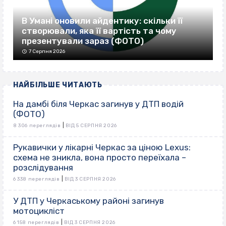
В Умані оновили айдентику: скільки її
створювали, яка її вартість та чому
презентували зараз (ФОТО)
7 Серпня 2026
НАЙБІЛЬШЕ ЧИТАЮТЬ
На дамбі біля Черкас загинув у ДТП водій
(ФОТО)
|
8 306 переглядів
ВІД 5 СЕРПНЯ 2026
Рукавички у лікарні Черкас за ціною Lexus:
схема не зникла, вона просто переїхала –
розслідування
|
6 338 переглядів
ВІД 3 СЕРПНЯ 2026
У ДТП у Черкаському районі загинув
мотоцикліст
|
6 158 переглядів
ВІД 3 СЕРПНЯ 2026