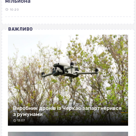
мільйона
10:20
ВАЖЛИВО
Виробник дронів із Черкас запартнерився
з румунами
13:07