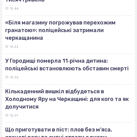
12:44
«Біля магазину погрожував перехожим
гранатою»: поліцейські затримали
черкащанина
12:22
У Городищі померла 11‐річна дитина:
поліцейські встановлюють обставин смерті
12:06
Кількаденний вишкіл відбудеться в
Холодному Яру на Черкащині: для кого та як
долучитися
12:01
Що приготувати в піст: плов без м’яса,