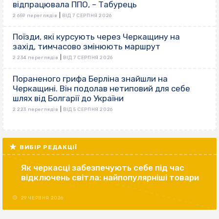
відпрацювала ППО, – Табурець
|
2 659 переглядів
ВІД 7 СЕРПНЯ 2026
Поїзди, які курсують через Черкащину на
захід, тимчасово змінюють маршрут
|
2 234 переглядів
ВІД 7 СЕРПНЯ 2026
Пораненого грифа Берліна знайшли на
Черкащині. Він подолав нетиповий для себе
шлях від Болгарії до України
|
2 223 переглядів
ВІД 5 СЕРПНЯ 2026
ВИБІР РЕДАКЦІЇ
Як черкасці забезпечують себе під час
відключень світла: найпопулярніші товари
29 ЧЕРВНЯ 2026