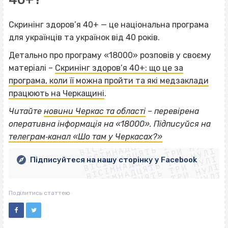
Скринінг здоров’я 40+ — це національна програма
для українців та українок від 40 років.
Детально про програму «18000» розповів у своєму
матеріалі –
Скринінг здоров’я 40+: що це за
програма, коли її можна пройти та які медзаклади
працюють на Черкащині
.
Читайте
новини Черкас та області
– перевірена
ВІСІМНАДЦЯТЬ ТРИ НУЛІ
оперативна інформація на «18000». Підписуйся на
ВІСІМНАДЦЯТЬ ТРИ НУЛІ
ВІСІМНАДЦЯТЬ ТРИ НУЛІ
телеграм‐канал «Шо там у Черкасах?»
ВІСІМНАДЦЯТЬ ТРИ НУЛІ
ВІСІМНАДЦЯТЬ ТРИ НУЛІ
ВІСІМНАДЦЯТЬ ТРИ НУЛІ
Підписуйтеся на нашу сторінку у Facebook
ВІСІМНАДЦЯТЬ ТРИ НУЛІ
ВІСІМНАДЦЯТЬ ТРИ НУЛІ
Поділитись статтею