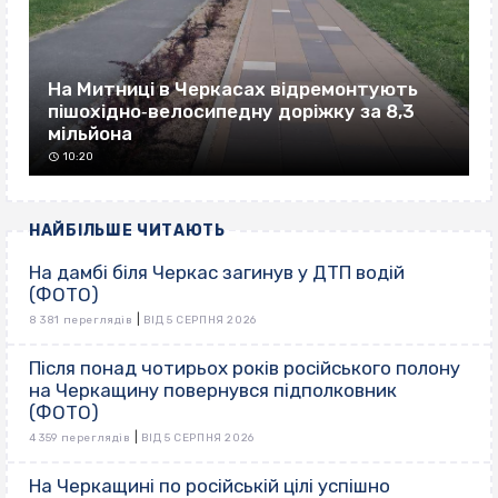
На Митниці в Черкасах відремонтують
пішохідно‐велосипедну доріжку за 8,3
мільйона
10:20
НАЙБІЛЬШЕ ЧИТАЮТЬ
На дамбі біля Черкас загинув у ДТП водій
(ФОТО)
|
8 381 переглядів
ВІД 5 СЕРПНЯ 2026
Після понад чотирьох років російського полону
на Черкащину повернувся підполковник
(ФОТО)
|
4 359 переглядів
ВІД 5 СЕРПНЯ 2026
На Черкащині по російській цілі успішно