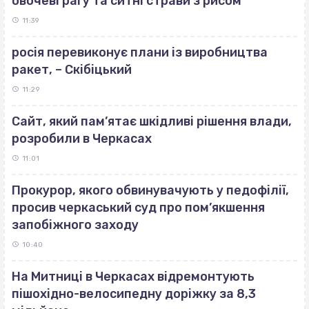
овочеві рагу та ситні страви з рисом
11:39
росія перевиконує плани із виробництва
ракет, – Скібіцький
11:29
Сайт, який пам’ятає шкідливі рішення влади,
розробили в Черкасах
11:01
Прокурор, якого обвинувачують у педофілії,
просив черкаський суд про пом’якшення
запобіжного заходу
10:40
На Митниці в Черкасах відремонтують
пішохідно-велосипедну доріжку за 8,3