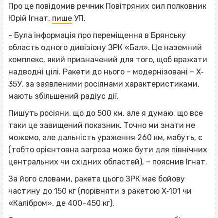
Про це повідомив речник Повітряних сил полковник
Юрій Ігнат,
пише
УП.
- Була інформація про переміщення в Брянську
область одного дивізіону ЗРК «Бал». Це наземний
комплекс, який призначений для того, щоб вражати
надводні цілі. Ракети до нього – модернізовані – Х‐
35У, за заявленими росіянами характеристиками,
мають збільшений радіус дії.
Пишуть росіяни, що до 500 км, але я думаю, що все
таки це завищений показник. Точно ми знати не
можемо, але дальність ураження 260 км, мабуть, є
(тобто орієнтовна загроза може бути для північних
центральних чи східних областей), – пояснив Ігнат.
За його словами, ракета цього ЗРК має бойову
частину до 150 кг (порівняти з ракетою Х‐101 чи
«Калібром», де 400–450 кг).