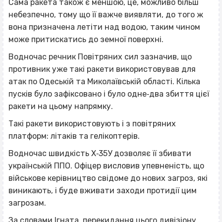
Сама ракета також є меншою, це, можливо більш
небезпечно, тому що її важче виявляти, до того ж
вона призначена летіти над водою, таким чином
може притискатись до земної поверхні.
Водночас речник Повітряних сил зазначив, що
противник уже такі ракети використовував для
атак по Одеській та Миколаївській області. Кілька
пусків було зафіксовано і було одне‐два збиття цієї
ракети на цьому напрямку.
Такі ракети використовують і з повітряних
платформ: літаків та гелікоптерів.
Водночас швидкість Х‐35У дозволяє її збивати
українській ППО. Офіцер висловив упевненість, що
військове керівництво свідоме до нових загроз, які
виникають, і буде вживати заходи протидії цим
загрозам.
За словами Ігната, перекидання цього дивізіону