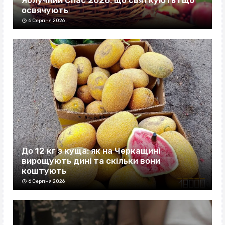
освячують
6 Серпня 2026
До 12 кг з куща: як на Черкащині
вирощують дині та скільки вони
коштують
6 Серпня 2026