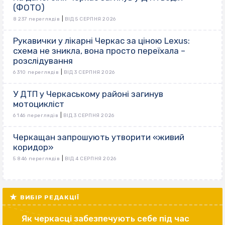
(ФОТО)
|
8 237 переглядів
ВІД 5 СЕРПНЯ 2026
Рукавички у лікарні Черкас за ціною Lexus:
схема не зникла, вона просто переїхала –
розслідування
|
6 310 переглядів
ВІД 3 СЕРПНЯ 2026
У ДТП у Черкаському районі загинув
мотоцикліст
|
6 146 переглядів
ВІД 3 СЕРПНЯ 2026
Черкащан запрошують утворити «живий
коридор»
|
5 846 переглядів
ВІД 4 СЕРПНЯ 2026
ВИБІР РЕДАКЦІЇ
Як черкасці забезпечують себе під час