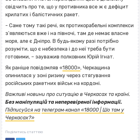
свідчить про те, що у противника все ж є дефіцит
крилатих і балістичних ракет.
- Саме тому такі речі, як протикорабельні комплекси
з’являються вже і на півночі, там де немає власне
моря, але є Дніпро. В будь‐якому разі потрібно
розуміти, що є небезпека і до неї треба бути
готовими, – зауважив полковник Юрій Ігнат.
Як раніше повідомляв «
18000»
, Черкащина
опинилася у зоні ризику через стягування
російських ракетних військ на кордоні.
Важливі новини про ситуацію в Черкасах та країні.
Без маніпуляцій та неперевіреної інформації.
Підписуйся на
телеграм‐канал «18000 | Шо там у
Черкасах?»
Поділитись статтею