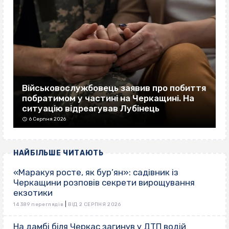
Військовослужбовець заявив про побиття
побратимом у частині на Черкащині. На
ситуацію відреагував Лубінець
6 Серпня 2026
НАЙБІЛЬШЕ ЧИТАЮТЬ
«Маракуя росте, як бур’ян»: садівник із
Черкащини розповів секрети вирощування
екзотики
|
14 389 переглядів
ВІД 2 СЕРПНЯ 2026
На дамбі біля Черкас загинув у ДТП водій