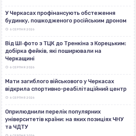
У Черкасах профінансують обстеження
будинку, пошкодженого російським дроном
6 СЕРПНЯ 2026
Від ШІ‐фото з ТЦК до Тренкіна з Корецьким:
добірка фейків, які поширювали на
Черкащині
6 СЕРПНЯ 2026
Мати загиблого військового у Черкасах
відкрила спортивно-реабілітаційний центр
6 СЕРПНЯ 2026
Оприлюднили перелік популярних
університетів країни: на яких позиціях ЧНУ
та ЧДТУ
6 СЕРПНЯ 2026