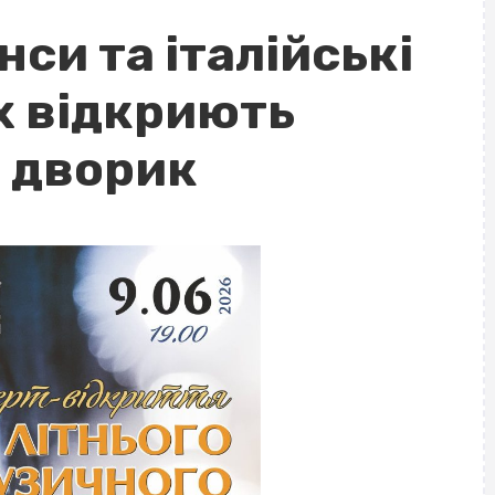
нси та італійські
ах відкриють
й дворик