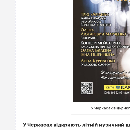
У Черкасах відкриют
У Черкасах відкриють літній музичний дв