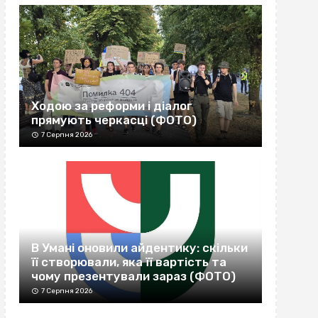
Ходою за реформи і діалог
прямують черкасці (ФОТО)
7 Серпня 2026
В Умані оновили айдентику: скільки
її створювали, яка її вартість та
чому презентували зараз (ФОТО)
7 Серпня 2026