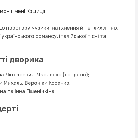
монії імені Кошиця.
до простору музики, натхнення й теплих літніх
українського романсу, італійської пісні та
ті дворика
на Лютаревич‐Марченко (сопрано);
ги Михаль, Вероніки Косенко;
а та Інна Пшенічкіна.
церті