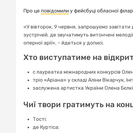
Про це
повідомили
у фейсбуці обласної філар
«У вівторок, 9 червня, запрошуємо завітати 
зустрічей, де звучатимуть витончені мелодії 
оперної арії», – йдеться у дописі.
Хто виступатиме на відкрит
с лауреатка міжнародних конкурсів Оле
тріо «Аріана» у складі Аліни Вікарчук, Ін
заслужена артистка України Олена Бєлкін
Чиї твори гратимуть на кон
Тості;
де Куртіса;