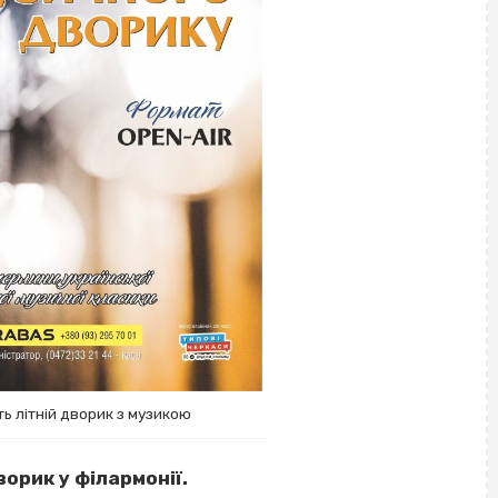
ь літній дворик з музикою
орик у філармонії.