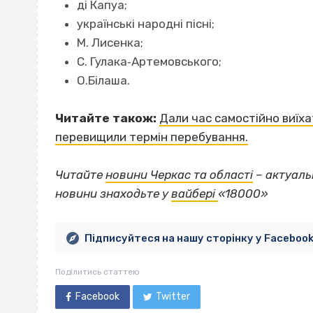
ді Капуа;
українські народні пісні;
М. Лисенка;
С. Гулака‐Артемовського;
О.Білаша.
Читайте також:
Дали час самостійно виїха
перевищили термін перебування.
Читайте
новини Черкас та області
– актуаль
новини знаходьте у
вайбері
«18000»
Підписуйтеся на нашу сторінку у Faceboo
Поділитись статтею
Facebook
Twitter