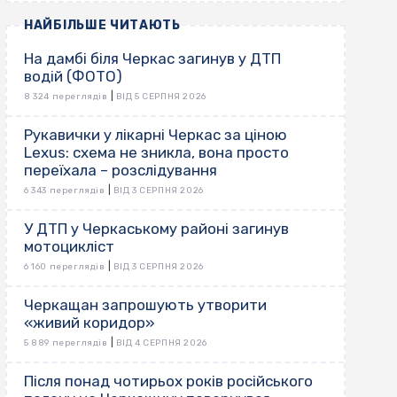
НАЙБІЛЬШЕ ЧИТАЮТЬ
На дамбі біля Черкас загинув у ДТП
водій (ФОТО)
|
8 324 переглядів
ВІД 5 СЕРПНЯ 2026
Рукавички у лікарні Черкас за ціною
Lexus: схема не зникла, вона просто
переїхала – розслідування
|
6 343 переглядів
ВІД 3 СЕРПНЯ 2026
У ДТП у Черкаському районі загинув
мотоцикліст
|
6 160 переглядів
ВІД 3 СЕРПНЯ 2026
Черкащан запрошують утворити
«живий коридор»
|
5 889 переглядів
ВІД 4 СЕРПНЯ 2026
Після понад чотирьох років російського