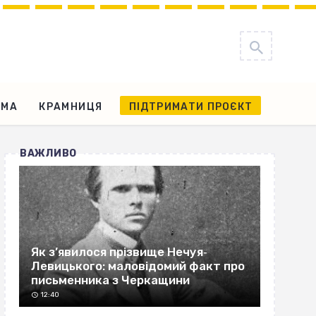
АМА
КРАМНИЦЯ
ПІДТРИМАТИ ПРОЄКТ
ВАЖЛИВО
Як з’явилося прізвище Нечуя‐
Левицького: маловідомий факт про
письменника з Черкащини
12:40