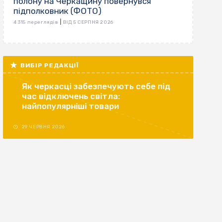
полону на Черкащину повернувся
підполковник (ФОТО)
|
4 315 переглядів
ВІД 5 СЕРПНЯ 2026
ВИБІР РЕДАКЦІЇ
Як черкасці забезпечують себе під
час відключень світла:
найпопулярніші товари
29 ЧЕРВНЯ 2026