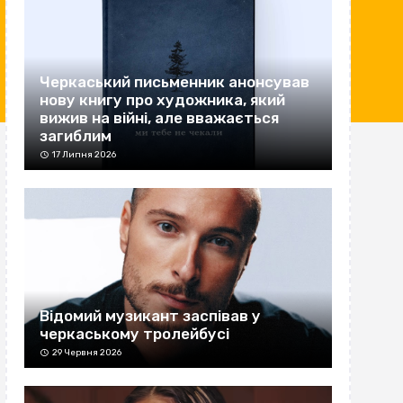
Черкаський письменник анонсував
нову книгу про художника, який
вижив на війні, але вважається
загиблим
17 Липня 2026
Відомий музикант заспівав у
черкаському тролейбусі
29 Червня 2026