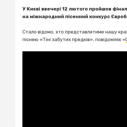
У Києві ввечері 12 лютого пройшов фінал
на міжнародний пісенний конкурс Євро
Стало відомо, хто представлятиме нашу країн
піснею «Тіні забутих предків», повідомляє «