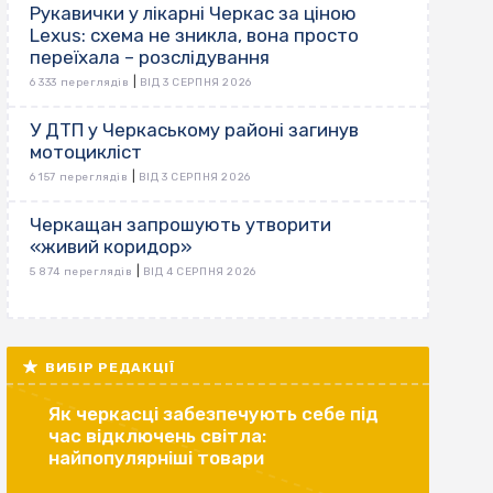
Рукавички у лікарні Черкас за ціною
Lexus: схема не зникла, вона просто
переїхала – розслідування
|
6 333 переглядів
ВІД 3 СЕРПНЯ 2026
У ДТП у Черкаському районі загинув
мотоцикліст
|
6 157 переглядів
ВІД 3 СЕРПНЯ 2026
Черкащан запрошують утворити
«живий коридор»
|
5 874 переглядів
ВІД 4 СЕРПНЯ 2026
ВИБІР РЕДАКЦІЇ
Як черкасці забезпечують себе під
час відключень світла:
найпопулярніші товари