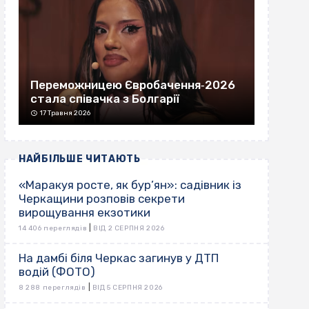
Переможницею Євробачення‐2026
стала співачка з Болгарії
17 Травня 2026
НАЙБІЛЬШЕ ЧИТАЮТЬ
«Маракуя росте, як бур’ян»: садівник із
Черкащини розповів секрети
вирощування екзотики
|
14 406 переглядів
ВІД 2 СЕРПНЯ 2026
На дамбі біля Черкас загинув у ДТП
водій (ФОТО)
|
8 288 переглядів
ВІД 5 СЕРПНЯ 2026