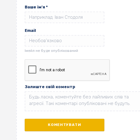
Ваше ім'я
*
Email
Залиште свій коментр