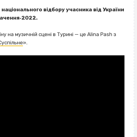
 національного відбору учасника від України
бачення‐2022.
у на музичній сцені в Турині — це Alina Pash з
Суспільне
».