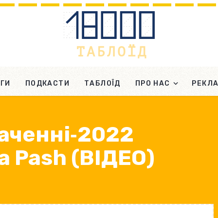
ГИ
ПОДКАСТИ
ТАБЛОЇД
ПРО НАС
РЕКЛ
баченні‐2022
a Pash (ВІДЕО)