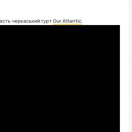
часть черкаський гурт
Our Atlantic.