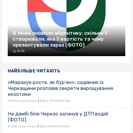
В Умані оновили айдентику: скільки її
створювали, яка її вартість та чому
презентували зараз (ФОТО)
12:02
НАЙБІЛЬШЕ ЧИТАЮТЬ
«Маракуя росте, як бур’ян»: садівник із
Черкащини розповів секрети вирощування
екзотики
|
14 406 переглядів
ВІД 2 СЕРПНЯ 2026
На дамбі біля Черкас загинув у ДТП водій
(ФОТО)
|
8 288 переглядів
ВІД 5 СЕРПНЯ 2026