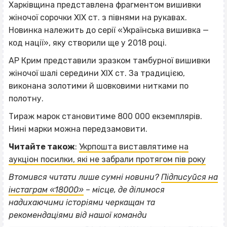
Харківщина представлена фрагментом вишивки
жіночої сорочки ХІХ ст. з півнями на рукавах.
Новинка належить до серії «Українська вишивка —
код нації», яку створили ще у 2018 році.
АР Крим представили зразком тамбурної вишивки
жіночої шалі середини ХІХ ст. За традицією,
виконана золотими й шовковими нитками по
полотну.
Тираж марок становитиме 800 000 екземплярів.
Нині марки можна передзамовити.
Читайте також
:
Укрпошта виставлятиме на
аукціон посилки, які не забрали протягом пів року
Втомився читати лише сумні новини?
Підписуйся на
інстаграм «18000»
– місце, де ділимося
ВІСІМНАДЦЯТЬ ТРИ НУЛІ
надихаючими історіями черкащан та
ВІСІМНАДЦЯТЬ ТРИ НУЛІ
рекомендаціями від нашої команди