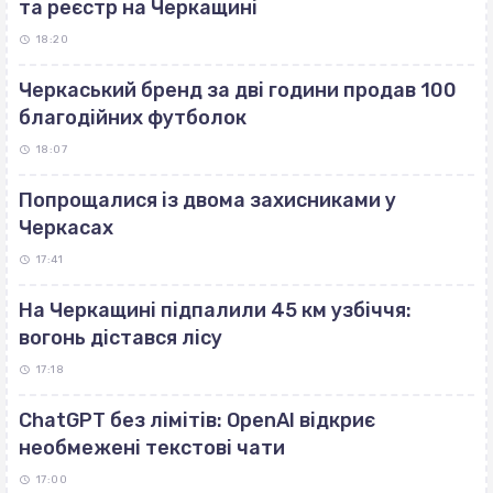
та реєстр на Черкащині
18:20
Черкаський бренд за дві години продав 100
благодійних футболок
18:07
Попрощалися із двома захисниками у
Черкасах
17:41
На Черкащині підпалили 45 км узбіччя:
вогонь дістався лісу
17:18
ChatGPT без лімітів: OpenAI відкриє
необмежені текстові чати
17:00