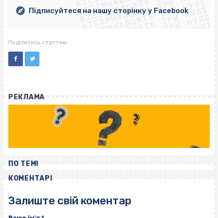
ВІСІМНАДЦЯТЬ ТРИ НУЛІ
ВІСІМНАДЦЯТЬ ТРИ НУЛІ
ВІСІМНАДЦЯТЬ ТРИ НУЛІ
ВІСІМНАДЦЯТЬ ТРИ НУЛІ
Підписуйтеся на нашу сторінку у Facebook
ВІСІМНАДЦЯТЬ ТРИ НУЛІ
ВІСІМНАДЦЯТЬ ТРИ НУЛІ
Поділитись статтею
РЕКЛАМА
ПО ТЕМІ
КОМЕНТАРІ
Залиште свій коментар
Ваше ім'я
*