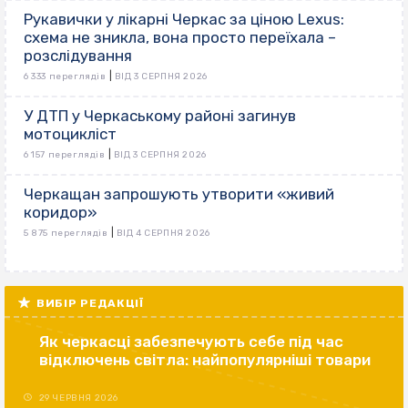
Рукавички у лікарні Черкас за ціною Lexus:
схема не зникла, вона просто переїхала –
розслідування
|
6 333 переглядів
ВІД 3 СЕРПНЯ 2026
У ДТП у Черкаському районі загинув
мотоцикліст
|
6 157 переглядів
ВІД 3 СЕРПНЯ 2026
Черкащан запрошують утворити «живий
коридор»
|
5 875 переглядів
ВІД 4 СЕРПНЯ 2026
ВИБІР РЕДАКЦІЇ
Як черкасці забезпечують себе під час
відключень світла: найпопулярніші товари
29 ЧЕРВНЯ 2026