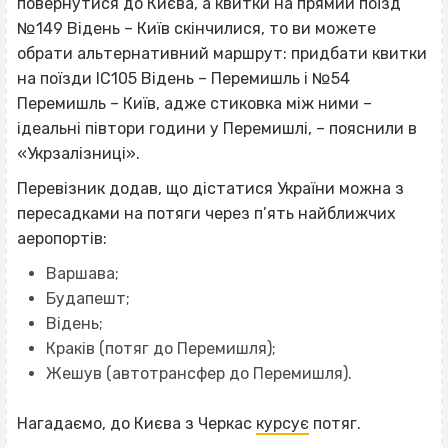
повернутися до Києва, а квитки на прямий поїзд
№149 Відень – Київ скінчилися, то ви можете
обрати альтернативний маршрут: придбати квитки
на поїзди ІС105 Відень – Перемишль і №54
Перемишль – Київ, адже стиковка між ними –
ідеальні півтори години у Перемишлі, – пояснили в
«Укрзалізниці».
Перевізник додав, що дістатися України можна з
пересадками на потяги через п’ять найближчих
аеропортів:
Варшава;
Будапешт;
Відень;
Краків (потяг до Перемишля);
Жешув (автотрансфер до Перемишля).
Нагадаємо, до Києва з Черкас
курсує
потяг.