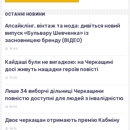
ОСТАННІ НОВИНИ
Апсайклінг, вінтаж та мода: дивіться новий
випуск «Бульвару Шевченка» із
засновницею бренду (ВІДЕО)
19:00
Кайдаші були не вигадкою: на Черкащині
досі живуть нащадки героїв повісті
17:25
Лише 34 виборчі дільниці Черкащини
повністю доступні для людей з інвалідністю
15:50
Двоє черкащан отримають премію Кабміну
14:15