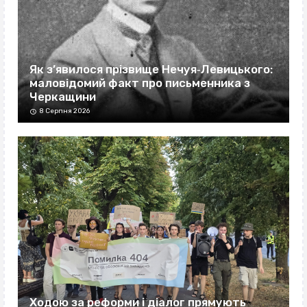
Як з’явилося прізвище Нечуя‐Левицького:
маловідомий факт про письменника з
Черкащини
8 Серпня 2026
Ходою за реформи і діалог прямують