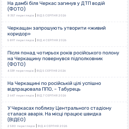
На дамбі біля Черкас загинув у ДТП водій
(ФОТО)
|
8 357 переглядів
ВІД 5 СЕРПНЯ 2026
Черкащан запрошують утворити «живий
коридор»
|
5 897 переглядів
ВІД 4 СЕРПНЯ 2026
Після понад чотирьох років російського полону
на Черкащину повернувся підполковник
(ФОТО)
|
4 339 переглядів
ВІД 5 СЕРПНЯ 2026
На Черкащині по російській цілі успішно
відпрацювала ППО, – Табурець
|
2 647 переглядів
ВІД 7 СЕРПНЯ 2026
У Черкасах поблизу Центрального стадіону
сталася аварія. На місці працює швидка
(ВІДЕО)
|
2 580 переглядів
ВІД 4 СЕРПНЯ 2026