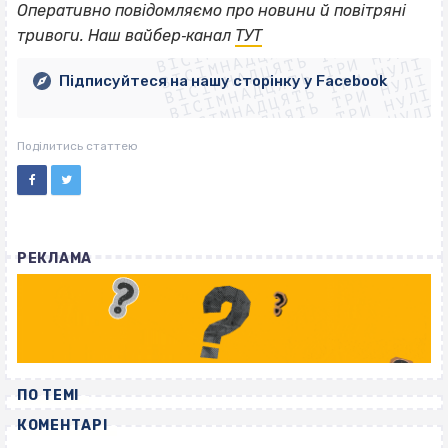
ВІСІМНАДЦЯТЬ ТРИ НУЛІ
Оперативно повідомляємо про новини й повітряні
ВІСІМНАДЦЯТЬ ТРИ НУЛІ
ВІСІМНАДЦЯТЬ ТРИ НУЛІ
тривоги. Наш вайбер‐канал
ТУТ
ВІСІМНАДЦЯТЬ ТРИ НУЛІ
ВІСІМНАДЦЯТЬ ТРИ НУЛІ
ВІСІМНАДЦЯТЬ ТРИ НУЛІ
Підписуйтеся на нашу сторінку у Facebook
ВІСІМНАДЦЯТЬ ТРИ НУЛІ
ВІСІМНАДЦЯТЬ ТРИ НУЛІ
Поділитись статтею
РЕКЛАМА
ПО ТЕМІ
КОМЕНТАРІ