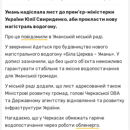
Умань надіслала лист до прем’єр-міністерки
України Юлії Свириденко, аби прокласти нову
магістраль водогону.
Про це
повідомили
в Уманській міській раді.
У зверненні йдеться про будівництво нового
магістрального водогону «Біла Церква – Умань». У
дописі зазначили, що без цього об’єкта неможливо
гарантувати стабільне та якісне водопостачання
для Уманської громади.
У міській раді додали, що лист адресований також
Міністрові розвитку громад, голові Черкаської ОВА
та Державному агентству відновлення та розвитку
інфраструктури України.
Нагадаємо, що у Черкасах обмежать гаряче
водопостачання через роботи
обленерго
.