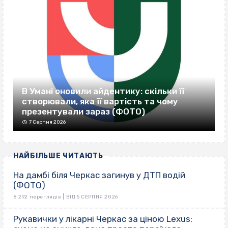
В Умані оновили айдентику: скільки її
створювали, яка її вартість та чому
презентували зараз (ФОТО)
7 Серпня 2026
НАЙБІЛЬШЕ ЧИТАЮТЬ
На дамбі біля Черкас загинув у ДТП водій
(ФОТО)
|
8 292 переглядів
ВІД 5 СЕРПНЯ 2026
Рукавички у лікарні Черкас за ціною Lexus: