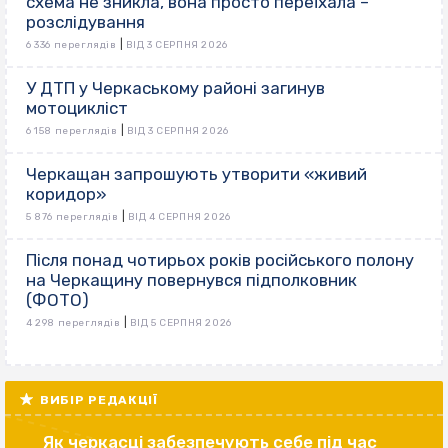
схема не зникла, вона просто переїхала –
розслідування
|
6 336 переглядів
ВІД 3 СЕРПНЯ 2026
У ДТП у Черкаському районі загинув
мотоцикліст
|
6 158 переглядів
ВІД 3 СЕРПНЯ 2026
Черкащан запрошують утворити «живий
коридор»
|
5 876 переглядів
ВІД 4 СЕРПНЯ 2026
Після понад чотирьох років російського полону
на Черкащину повернувся підполковник
(ФОТО)
|
4 298 переглядів
ВІД 5 СЕРПНЯ 2026
ВИБІР РЕДАКЦІЇ
Як черкасці забезпечують себе під час