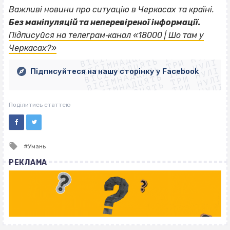
Важливі новини про ситуацію в Черкасах та країні.
Без маніпуляцій та неперевіреної інформації.
ВІСІМНАДЦЯТЬ ТРИ НУЛІ
Підписуйся на телеграм‐канал «18000 | Шо там у
ВІСІМНАДЦЯТЬ ТРИ НУЛІ
ВІСІМНАДЦЯТЬ ТРИ НУЛІ
Черкасах?»
ВІСІМНАДЦЯТЬ ТРИ НУЛІ
ВІСІМНАДЦЯТЬ ТРИ НУЛІ
ВІСІМНАДЦЯТЬ ТРИ НУЛІ
Підписуйтеся на нашу сторінку у Facebook
ВІСІМНАДЦЯТЬ ТРИ НУЛІ
ВІСІМНАДЦЯТЬ ТРИ НУЛІ
Поділитись статтею
Tagged
Умань
with
РЕКЛАМА