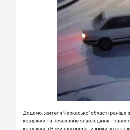
Додамо, жителя Черкаської області раніше з
крадіжки та незаконне заволодіння транспо
крадіжки в Немирові оперативники встанови