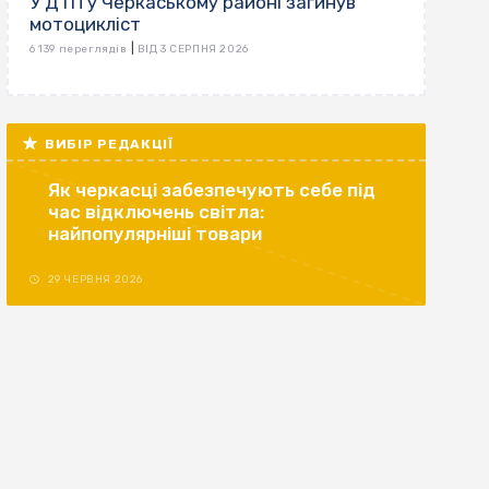
У ДТП у Черкаському районі загинув
мотоцикліст
|
6 139 переглядів
ВІД 3 СЕРПНЯ 2026
ВИБІР РЕДАКЦІЇ
Як черкасці забезпечують себе під
час відключень світла:
найпопулярніші товари
29 ЧЕРВНЯ 2026