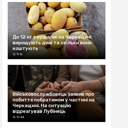
До 12 кг з куща: як на Черкащині
вирощують дині та скільки вони
коштують
11:15
Військовослужбовець заявив про
побиття побратимом у частині на
Черкащині. На ситуацію
відреагував Лубінець
10:44