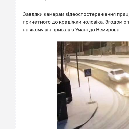
Завдяки камерам відеоспостереження праців
причетного до крадіжки чоловіка. Згодом оп
на якому він приїхав з Умані до Немирова.