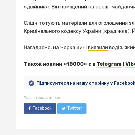
«двійник». Він поміщений на арештмайданчи
Слідчі готують матеріали для оголошення зло
Кримінального кодексу України (крадіжка). 
Нагадаємо, на Черкащині
виявили
водія, яки
Також новини «18000» є в
Telegram
і
Vib
Підписуйтеся на нашу сторінку у Faceboo
Поділитись статтею
Facebook
Twitter