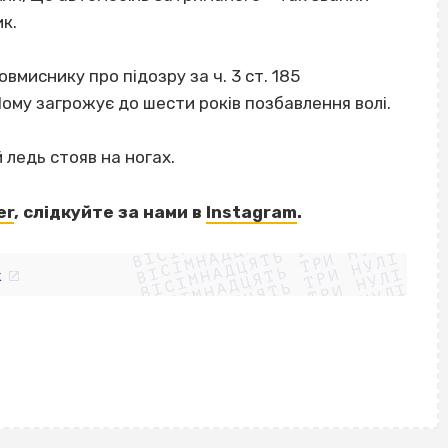
к.
вмиснику про підозру за ч. 3 ст. 185
Йому загрожує до шести років позбавлення волі.
й ледь стояв на ногах.
ВІСІМНАДЦЯТЬ ТРИ НУЛІ
er
, слідкуйте за нами в
Instagram
.
ВІСІМНАДЦЯТЬ ТРИ НУЛІ
ВІСІМНАДЦЯТЬ ТРИ НУЛІ
ВІСІМНАДЦЯТЬ ТРИ НУЛІ
ВІСІМНАДЦЯТЬ ТРИ НУЛІ
ВІСІМНАДЦЯТЬ ТРИ НУЛІ
k
ВІСІМНАДЦЯТЬ ТРИ НУЛІ
ВІСІМНАДЦЯТЬ ТРИ НУЛІ