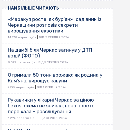
НАЙБІЛЬШЕ ЧИТАЮТЬ
«Маракуя росте, як бур’ян»: садівник із
Черкащини розповів секрети
вирощування екзотики
|
14 378 переглядів
ВІД 2 СЕРПНЯ 2026
На дамбі біля Черкас загинув у ДТП
водій (ФОТО)
|
8 092 переглядів
ВІД 5 СЕРПНЯ 2026
Отримали 50 тонн врожаю: як родина у
Кам’янці вирощує кавуни
|
7 995 переглядів
ВІД 1 СЕРПНЯ 2026
Рукавички у лікарні Черкас за ціною
Lexus: схема не зникла, вона просто
переїхала – розслідування
|
6 294 переглядів
ВІД 3 СЕРПНЯ 2026