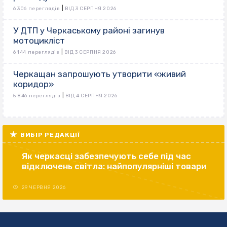
|
6 306 переглядів
ВІД 3 СЕРПНЯ 2026
У ДТП у Черкаському районі загинув
мотоцикліст
|
6 144 переглядів
ВІД 3 СЕРПНЯ 2026
Черкащан запрошують утворити «живий
коридор»
|
5 846 переглядів
ВІД 4 СЕРПНЯ 2026
ВИБІР РЕДАКЦІЇ
Як черкасці забезпечують себе під час
відключень світла: найпопулярніші товари
29 ЧЕРВНЯ 2026