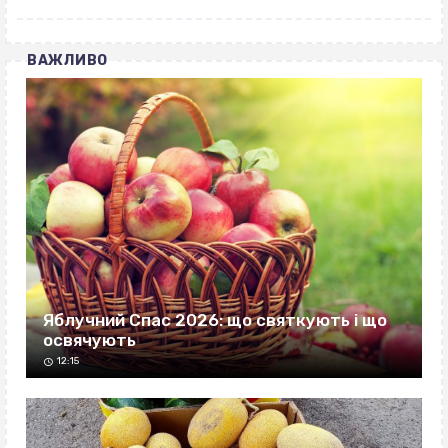
ВАЖЛИВО
Яблучний Спас 2026: що святкують і що
освячують
12:15