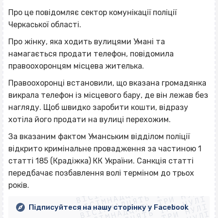
Про це повідомляє сектор комунікації поліції
Черкаської області.
Про жінку, яка ходить вулицями Умані та
намагається продати телефон, повідомила
правоохоронцям місцева жителька.
Правоохоронці встановили, що вказана громадянка
викрала телефон із місцевого бару, де він лежав без
нагляду. Щоб швидко заробити кошти, відразу
хотіла його продати на вулиці перехожим.
За вказаним фактом Уманським відділом поліції
відкрито кримінальне провадження за частиною 1
статті 185 (Крадіжка) КК України. Санкція статті
ВІСІМНАДЦЯТЬ ТРИ НУЛІ
передбачає позбавлення волі терміном до трьох
ВІСІМНАДЦЯТЬ ТРИ НУЛІ
ВІСІМНАДЦЯТЬ ТРИ НУЛІ
років.
ВІСІМНАДЦЯТЬ ТРИ НУЛІ
ВІСІМНАДЦЯТЬ ТРИ НУЛІ
Підписуйтеся на нашу сторінку у Facebook