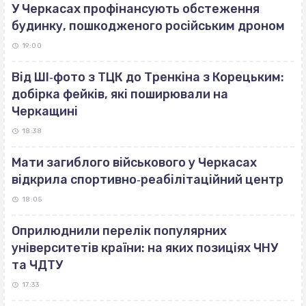
У Черкасах профінансують обстеження
будинку, пошкодженого російським дроном
19:00
Від ШІ‐фото з ТЦК до Тренкіна з Корецьким:
добірка фейків, які поширювали на
Черкащині
18:38
Мати загиблого військового у Черкасах
відкрила спортивно‐реабілітаційний центр
18:05
Оприлюднили перелік популярних
університетів країни: на яких позиціях ЧНУ
та ЧДТУ
17:33