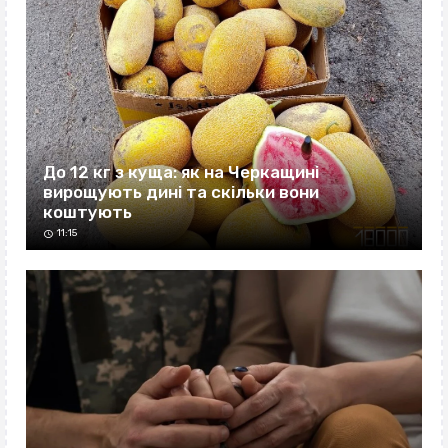
До 12 кг з куща: як на Черкащині
вирощують дині та скільки вони
коштують
11:15