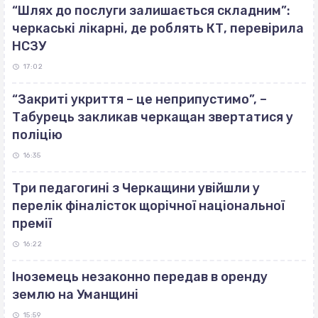
“Шлях до послуги залишається складним”:
черкаські лікарні, де роблять КТ, перевірила
НСЗУ
17:02
“Закриті укриття – це неприпустимо”, –
Табурець закликав черкащан звертатися у
поліцію
16:35
Три педагогині з Черкащини увійшли у
перелік фіналісток щорічної національної
премії
16:22
Іноземець незаконно передав в оренду
землю на Уманщині
15:59