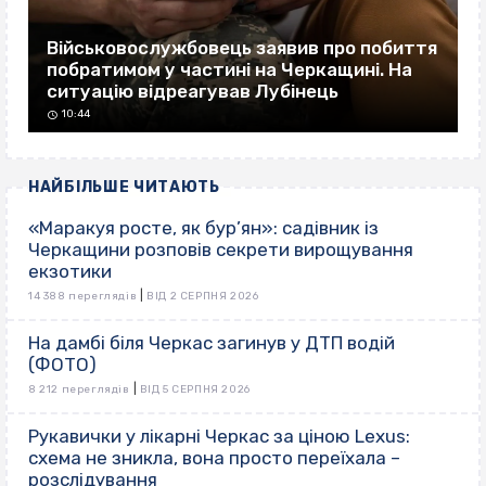
Військовослужбовець заявив про побиття
побратимом у частині на Черкащині. На
ситуацію відреагував Лубінець
10:44
НАЙБІЛЬШЕ ЧИТАЮТЬ
«Маракуя росте, як бур’ян»: садівник із
Черкащини розповів секрети вирощування
екзотики
|
14 388 переглядів
ВІД 2 СЕРПНЯ 2026
На дамбі біля Черкас загинув у ДТП водій
(ФОТО)
|
8 212 переглядів
ВІД 5 СЕРПНЯ 2026
Рукавички у лікарні Черкас за ціною Lexus:
схема не зникла, вона просто переїхала –
розслідування