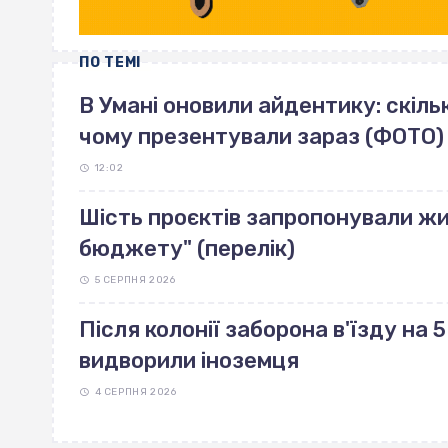
ПО ТЕМІ
В Умані оновили айдентику: скільк
чому презентували зараз (ФОТО)
12:02
Шість проєктів запропонували жи
бюджету" (перелік)
5 СЕРПНЯ 2026
Після колонії заборона в'їзду на 5 
видворили іноземця
4 СЕРПНЯ 2026