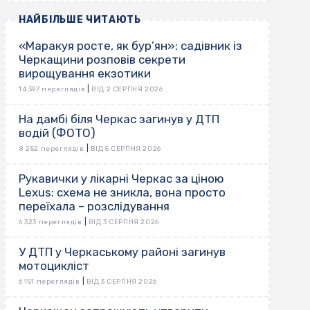
НАЙБІЛЬШЕ ЧИТАЮТЬ
«Маракуя росте, як бур’ян»: садівник із
Черкащини розповів секрети
вирощування екзотики
|
14 397 переглядів
ВІД 2 СЕРПНЯ 2026
На дамбі біля Черкас загинув у ДТП
водій (ФОТО)
|
8 252 переглядів
ВІД 5 СЕРПНЯ 2026
Рукавички у лікарні Черкас за ціною
Lexus: схема не зникла, вона просто
переїхала – розслідування
|
6 323 переглядів
ВІД 3 СЕРПНЯ 2026
У ДТП у Черкаському районі загинув
мотоцикліст
|
6 151 переглядів
ВІД 3 СЕРПНЯ 2026