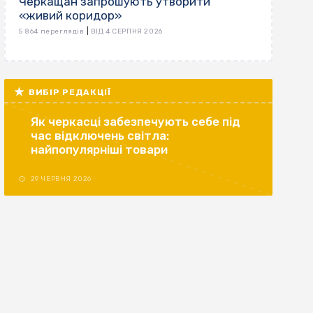
Черкащан запрошують утворити
«живий коридор»
|
5 864 переглядів
ВІД 4 СЕРПНЯ 2026
ВИБІР РЕДАКЦІЇ
Як черкасці забезпечують себе під
час відключень світла:
найпопулярніші товари
29 ЧЕРВНЯ 2026