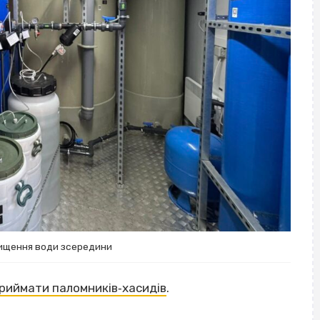
чищення води зсередини
риймати паломників‐хасидів
.