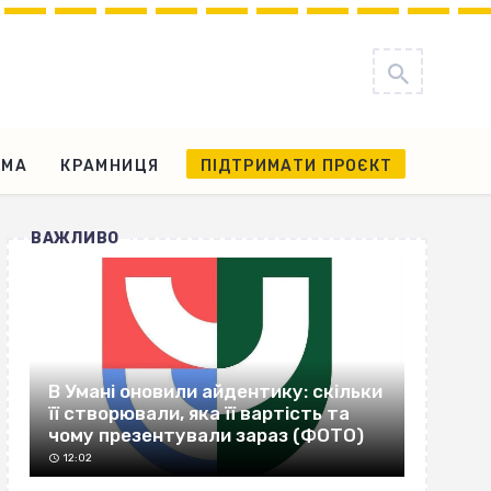
АМА
КРАМНИЦЯ
ПІДТРИМАТИ ПРОЄКТ
ВАЖЛИВО
В Умані оновили айдентику: скільки
її створювали, яка її вартість та
чому презентували зараз (ФОТО)
12:02