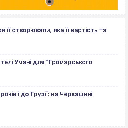
и її створювали, яка її вартість та
телі Умані для "Громадського
років і до Грузії: на Черкащині