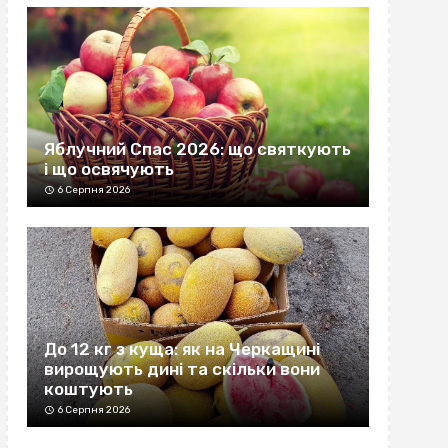
Яблучний Спас 2026: що святкують
і що освячують
6 Серпня 2026
До 12 кг з куща: як на Черкащині
вирощують дині та скільки вони
коштують
6 Серпня 2026