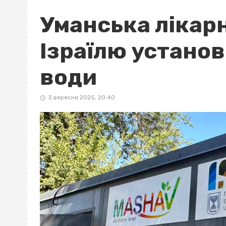
Уманська лікар
Ізраїлю устано
води
3 вересня 2025, 20:40