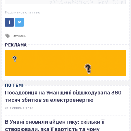
ВІСІМНАДЦЯТЬ ТРИ НУЛІ
ВІСІМНАДЦЯТЬ ТРИ НУЛІ
ВІСІМНАДЦЯТЬ ТРИ НУЛІ
Поділитись статтею
Tagged
Умань
with
РЕКЛАМА
ПО ТЕМІ
Посадовиця на Уманщині відшкодувала 380
тисяч збитків за електроенергію
7 СЕРПНЯ 2026
В Умані оновили айдентику: скільки її
створювали, яка її вартість та чому