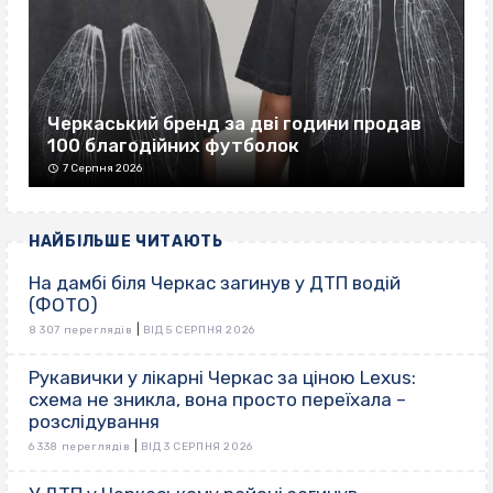
Черкаський бренд за дві години продав
100 благодійних футболок
7 Серпня 2026
НАЙБІЛЬШЕ ЧИТАЮТЬ
На дамбі біля Черкас загинув у ДТП водій
(ФОТО)
|
8 307 переглядів
ВІД 5 СЕРПНЯ 2026
Рукавички у лікарні Черкас за ціною Lexus:
схема не зникла, вона просто переїхала –
розслідування
|
6 338 переглядів
ВІД 3 СЕРПНЯ 2026