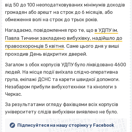
від 50 до 100 неоподатковуваних мінімумів доходів
громадян або арешт на строк до 6 місяців, або
обмеження волі на строк до трьох років.
Нагадаємо, повідомлення про те, що
в УДПУ ім.
Павла Тичини закладено вибухівку, надійшло до
правоохоронців 5 квітня
.
Саме цього дня у виші
проходив День відкритих дверей.
Загалом з обох корпусів УДПУ було ліквідовано 4600
людей. На місце події виїхала слідчо‐оперативна
група, екіпажі ДСНС та карети швидкої допомоги.
Незабаром прибули вибухотехніки та кінологи з
Черкас.
ВІСІМНАДЦЯТЬ ТРИ НУЛІ
За результатами огляду фахівцями всіх корпусів
ВІСІМНАДЦЯТЬ ТРИ НУЛІ
ВІСІМНАДЦЯТЬ ТРИ НУЛІ
університету слідів вибухівки виявлено не було.
ВІСІМНАДЦЯТЬ ТРИ НУЛІ
ВІСІМНАДЦЯТЬ ТРИ НУЛІ
Підписуйтеся на нашу сторінку у Facebook