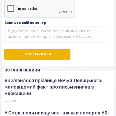
Залиште свій коментр
ОСТАННІ НОВИНИ
Як з’явилося прізвище Нечуя‐Левицького:
маловідомий факт про письменника з
Черкащини
12:40
У Смілі після наїзду вантажівки померла 62‐