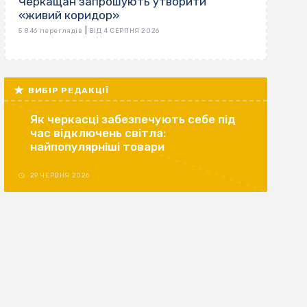
Черкащан запрошують утворити
«живий коридор»
|
5 846 переглядів
ВІД 4 СЕРПНЯ 2026
ВИБІР РЕДАКЦІЇ
Як черкасці забезпечують себе під
час відключень світла:
найпопулярніші товари
29 ЧЕРВНЯ 2026