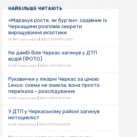
НАЙБІЛЬШЕ ЧИТАЮТЬ
«Маракуя росте, як бур’ян»: садівник із
Черкащини розповів секрети
вирощування екзотики
|
14 389 переглядів
ВІД 2 СЕРПНЯ 2026
На дамбі біля Черкас загинув у ДТП
водій (ФОТО)
|
8 225 переглядів
ВІД 5 СЕРПНЯ 2026
Рукавички у лікарні Черкас за ціною
Lexus: схема не зникла, вона просто
переїхала – розслідування
|
6 306 переглядів
ВІД 3 СЕРПНЯ 2026
У ДТП у Черкаському районі загинув
мотоцикліст
|
6 144 переглядів
ВІД 3 СЕРПНЯ 2026