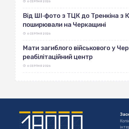
6 СЕРПНЯ 2026
Від ШІ‐фото з ТЦК до Тренкіна з К
поширювали на Черкащині
6 СЕРПНЯ 2026
Мати загиблого військового у Че
реабілітаційний центр
6 СЕРПНЯ 2026
Зас
Копі
інте