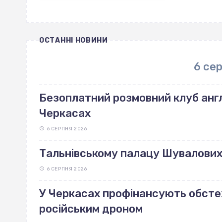
ОСТАННІ НОВИНИ
6 се
Безоплатний розмовний клуб англ
Черкасах
6 СЕРПНЯ 2026
Тальнівському палацу Шувалових 
6 СЕРПНЯ 2026
У Черкасах профінансують обст
російським дроном