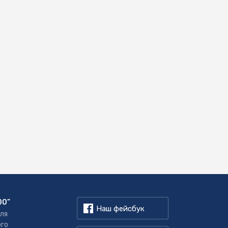
00”
Наш фейсбук
для
ого