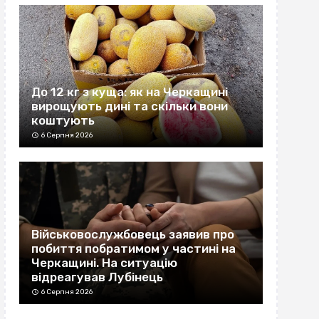
До 12 кг з куща: як на Черкащині
вирощують дині та скільки вони
коштують
6 Серпня 2026
Військовослужбовець заявив про
побиття побратимом у частині на
Черкащині. На ситуацію
відреагував Лубінець
6 Серпня 2026