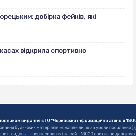
орецьким: добірка фейків, які
ркасах відкрила спортивно‐
новником видання є ГО “Черкаська інформаційна агенція 180
ювання будь-яких матеріалів можливе лише за умови посилання (
рнет-видань - гіперпосилання) на сайт 18000.com.ua не далі друг