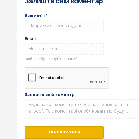
Залиште свій коментар
Ваше ім'я
*
Email
Залиште свій коментр