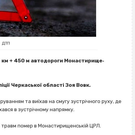
ДТП
 км + 450 м автодороги Монастирище‐
іції Черкаської області Зоя Вовк.
руванням та виїхав на смугу зустрічного руху, де
хався в зустрічному напрямку.
ВІСІМНАДЦЯТЬ ТРИ НУЛІ
х травм помер в Монастирищенській ЦРЛ.