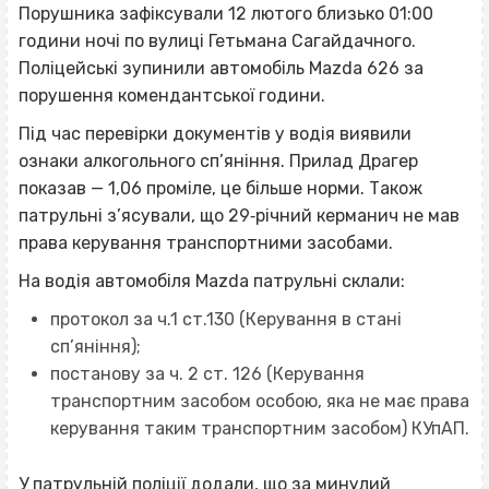
Порушника зафіксували 12 лютого близько 01:00
години ночі по вулиці Гетьмана Сагайдачного.
Поліцейські зупинили автомобіль Mazda 626 за
порушення комендантської години.
Під час перевірки документів у водія виявили
ознаки алкогольного сп’яніння. Прилад Драгер
показав — 1,06 проміле, це більше норми. Також
патрульні з’ясували, що 29‐річний керманич не мав
права керування транспортними засобами.
На водія автомобіля Mazda патрульні склали:
протокол за ч.1 ст.130 (Керування в стані
сп’яніння);
постанову за ч. 2 ст. 126 (Керування
транспортним засобом особою, яка не має права
керування таким транспортним засобом) КУпАП.
У патрульній поліції додали, що за минулий