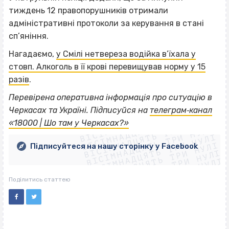
тиждень 12 правопорушників отримали
адміністративні протоколи за керування в стані
сп’яніння.
Нагадаємо,
у Смілі нетвереза водійка в’їхала у
стовп. Алкоголь в її крові перевищував норму у 15
разів
.
Перевірена оперативна інформація про ситуацію в
ВІСІМНАДЦЯТЬ ТРИ НУЛІ
Черкасах та Україні. Підписуйся на
телеграм‐канал
ВІСІМНАДЦЯТЬ ТРИ НУЛІ
ВІСІМНАДЦЯТЬ ТРИ НУЛІ
«18000 | Шо там у Черкасах?»
ВІСІМНАДЦЯТЬ ТРИ НУЛІ
ВІСІМНАДЦЯТЬ ТРИ НУЛІ
ВІСІМНАДЦЯТЬ ТРИ НУЛІ
Підписуйтеся на нашу сторінку у Facebook
ВІСІМНАДЦЯТЬ ТРИ НУЛІ
ВІСІМНАДЦЯТЬ ТРИ НУЛІ
Поділитись статтею