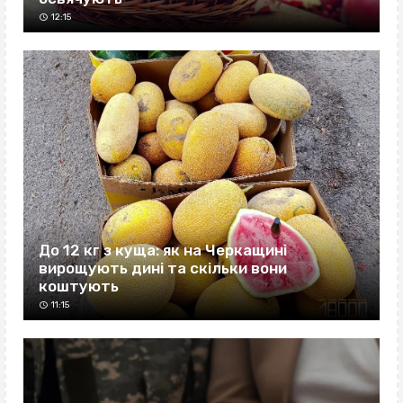
12:15
До 12 кг з куща: як на Черкащині
вирощують дині та скільки вони
коштують
11:15