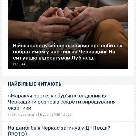
Військовослужбовець заявив про побиття
побратимом у частині на Черкащині. На
ситуацію відреагував Лубінець
10:44
НАЙБІЛЬШЕ ЧИТАЮТЬ
«Маракуя росте, як бур’ян»: садівник із
Черкащини розповів секрети вирощування
екзотики
|
14 381 переглядів
ВІД 2 СЕРПНЯ 2026
На дамбі біля Черкас загинув у ДТП водій
(ФОТО)