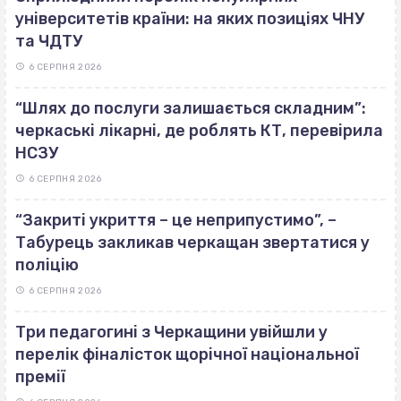
університетів країни: на яких позиціях ЧНУ
та ЧДТУ
6 СЕРПНЯ 2026
“Шлях до послуги залишається складним”:
черкаські лікарні, де роблять КТ, перевірила
НСЗУ
6 СЕРПНЯ 2026
“Закриті укриття – це неприпустимо”, –
Табурець закликав черкащан звертатися у
поліцію
6 СЕРПНЯ 2026
Три педагогині з Черкащини увійшли у
перелік фіналісток щорічної національної
премії