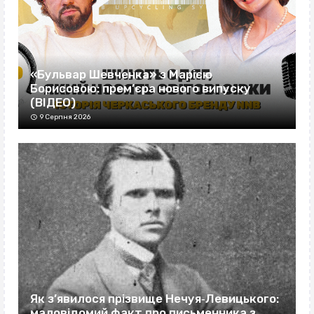
«Бульвар Шевченка» з Марією
Борисовою: прем’єра нового випуску
(ВІДЕО)
9 Серпня 2026
Як з’явилося прізвище Нечуя‐Левицького:
маловідомий факт про письменника з