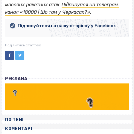
ВІСІМНАДЦЯТЬ ТРИ НУЛІ
масових ракетних атак.
Підписуйся на телеграм‐
ВІСІМНАДЦЯТЬ ТРИ НУЛІ
ВІСІМНАДЦЯТЬ ТРИ НУЛІ
канал «18000 | Шо там у Черкасах?»
.
ВІСІМНАДЦЯТЬ ТРИ НУЛІ
ВІСІМНАДЦЯТЬ ТРИ НУЛІ
ВІСІМНАДЦЯТЬ ТРИ НУЛІ
Підписуйтеся на нашу сторінку у Facebook
ВІСІМНАДЦЯТЬ ТРИ НУЛІ
ВІСІМНАДЦЯТЬ ТРИ НУЛІ
Поділитись статтею
РЕКЛАМА
ПО ТЕМІ
КОМЕНТАРІ