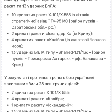
ракет та 13 ударних БпЛА:
10 крилатих ракет Х‐101/Х‐555 із літаків
стратегічної авіації Ту‐95 МС (район пусків –
Саратовська обл.– рф.);
2 крилаті ракети «Іскандер‐К» (із Криму);
4 крилатих ракет «Калібр» (із акваторії Чорного
моря);
13 ударних БпЛА типу «Shahed‐131/136» (район
пусків – Приморсько‐Ахтарськ – рф., Балаклава –
Крим).
У результаті протиповітряного бою українські
захисники збили 25 повітряних цілей:
7 крилатих ракет Х‐101/Х‐555;
4 крилаті ракети «Калібр»;
1 крилату ракету «Іскандер‐К»;
13 ударних БпЛА типу «Shahed‐131/136».