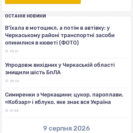
ОСТАННІ НОВИНИ
В’їхала в мотоцикл, а потім в автівку: у
Черкаському районі транспортні засоби
опинилися в кюветі (ФОТО)
08:51
Упродовж вихідних у Черкаській області
знищили шість БпЛА
08:05
Симиренки з Черкащини: цукор, пароплави,
«Кобзар» і яблуко, яке знає вся Україна
07:38
9 серпня 2026