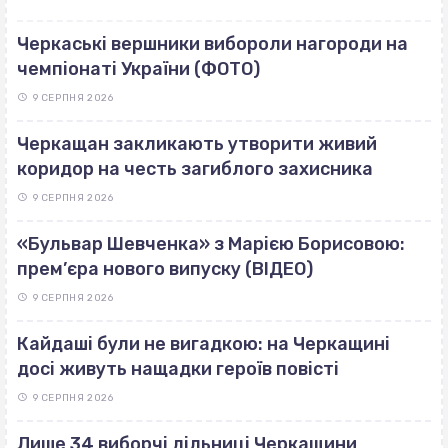
Черкаські вершники вибороли нагороди на
чемпіонаті України (ФОТО)
9 СЕРПНЯ 2026
Черкащан закликають утворити живий
коридор на честь загиблого захисника
9 СЕРПНЯ 2026
«Бульвар Шевченка» з Марією Борисовою:
прем’єра нового випуску (ВІДЕО)
9 СЕРПНЯ 2026
Кайдаші були не вигадкою: на Черкащині
досі живуть нащадки героїв повісті
9 СЕРПНЯ 2026
Лише 34 виборчі дільниці Черкащини