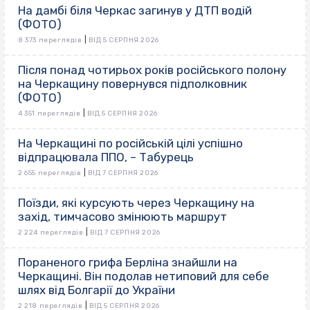
На дамбі біля Черкас загинув у ДТП водій
(ФОТО)
|
8 373 переглядів
ВІД 5 СЕРПНЯ 2026
Після понад чотирьох років російського полону
на Черкащину повернувся підполковник
(ФОТО)
|
4 351 переглядів
ВІД 5 СЕРПНЯ 2026
На Черкащині по російській цілі успішно
відпрацювала ППО, – Табурець
|
2 655 переглядів
ВІД 7 СЕРПНЯ 2026
Поїзди, які курсують через Черкащину на
захід, тимчасово змінюють маршрут
|
2 224 переглядів
ВІД 7 СЕРПНЯ 2026
Пораненого грифа Берліна знайшли на
Черкащині. Він подолав нетиповий для себе
шлях від Болгарії до України
|
2 218 переглядів
ВІД 5 СЕРПНЯ 2026