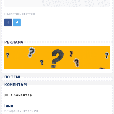
ВІСІМНАДЦЯТЬ ТРИ НУЛІ
ВІСІМНАДЦЯТЬ ТРИ НУЛІ
ВІСІМНАДЦЯТЬ ТРИ НУЛІ
ВІСІМНАДЦЯТЬ ТРИ НУЛІ
Поділитись статтею
РЕКЛАМА
ПО ТЕМІ
КОМЕНТАРІ
1 Коментар
Інна
27 червня 2019 в 12:28