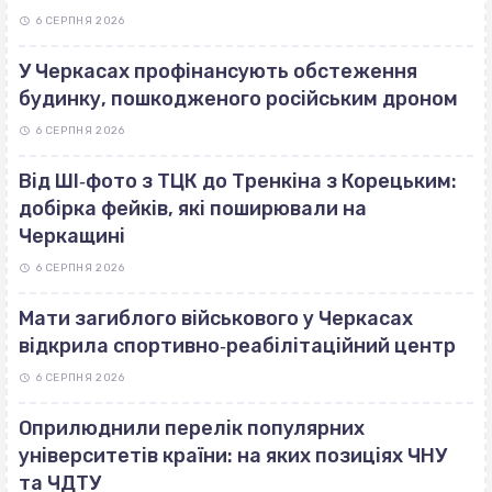
6 СЕРПНЯ 2026
У Черкасах профінансують обстеження
будинку, пошкодженого російським дроном
6 СЕРПНЯ 2026
Від ШІ‐фото з ТЦК до Тренкіна з Корецьким:
добірка фейків, які поширювали на
Черкащині
6 СЕРПНЯ 2026
Мати загиблого військового у Черкасах
відкрила спортивно‐реабілітаційний центр
6 СЕРПНЯ 2026
Оприлюднили перелік популярних
університетів країни: на яких позиціях ЧНУ
та ЧДТУ