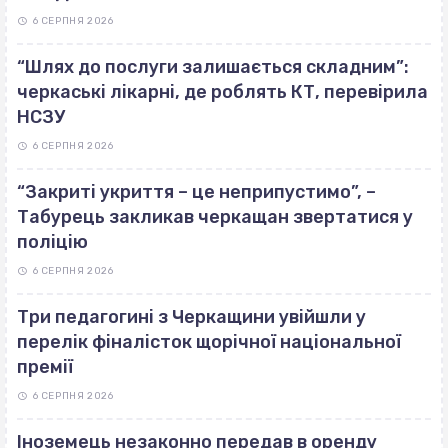
6 СЕРПНЯ 2026
“Шлях до послуги залишається складним”:
черкаські лікарні, де роблять КТ, перевірила
НСЗУ
6 СЕРПНЯ 2026
“Закриті укриття – це неприпустимо”, –
Табурець закликав черкащан звертатися у
поліцію
6 СЕРПНЯ 2026
Три педагогині з Черкащини увійшли у
перелік фіналісток щорічної національної
премії
6 СЕРПНЯ 2026
Іноземець незаконно передав в оренду