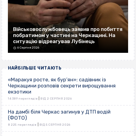
Військовослужбовець заявив про побиття
побратимом у частині на Черкащині. На
ситуацію відреагував Лубінець
6 Серпня 2026
НАЙБІЛЬШЕ ЧИТАЮТЬ
«Маракуя росте, як бур’ян»: садівник із
Черкащини розповів секрети вирощування
екзотики
|
14 389 переглядів
ВІД 2 СЕРПНЯ 2026
На дамбі біля Черкас загинув у ДТП водій
(ФОТО)
|
8 225 переглядів
ВІД 5 СЕРПНЯ 2026