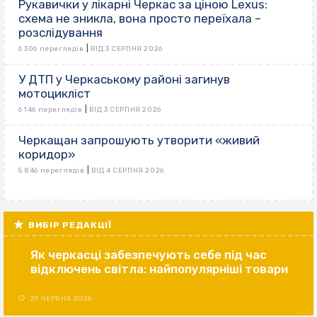
Рукавички у лікарні Черкас за ціною Lexus:
схема не зникла, вона просто переїхала –
розслідування
|
6 306 переглядів
ВІД 3 СЕРПНЯ 2026
У ДТП у Черкаському районі загинув
мотоцикліст
|
6 146 переглядів
ВІД 3 СЕРПНЯ 2026
Черкащан запрошують утворити «живий
коридор»
|
5 846 переглядів
ВІД 4 СЕРПНЯ 2026
ВИБІР РЕДАКЦІЇ
Як черкасці забезпечують себе під час
відключень світла: найпопулярніші товари
29 ЧЕРВНЯ 2026