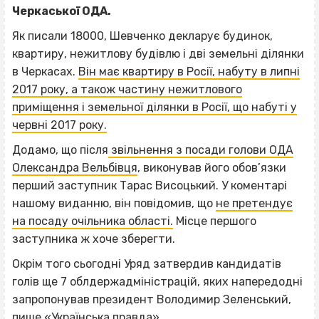
Черкаської ОДА.
Як писали 18000, Шевченко декларує будинок,
квартиру, нежитлову будівлю і дві земельні ділянки
в Черкасах.
Він має квартиру в Росії, набуту в липні
2017 року, а також частину нежитлового
приміщення і земельної ділянки в Росії, що набуті у
червні 2017 року.
Додамо, що після
звільнення з посади голови ОДА
Олександра Вельбівця
, виконував його обов’язки
перший заступник Тарас Висоцький. У коментарі
нашому виданню, він повідомив, що
не претендує
на посаду очільника області.
Місце першого
заступника ж хоче зберегти.
Окрім того сьогодні Уряд затвердив кандидатів
голів ще 7 облдержадміністрацій, яких напередодні
запропонував президент Володимир Зеленський,
пише «
Українська правда
».