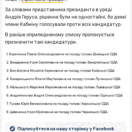
За словами представника президента в уряді
Андрія Геруса, рішення були не одностайні, бо деякі
члени Кабміну голосували проти всіх кандидатур.
В раніше оприлюдненому списку пропонується
призначити такі кандидатури.
ВІСІМНАДЦЯТЬ ТРИ НУЛІ
ВІСІМНАДЦЯТЬ ТРИ НУЛІ
ВІСІМНАДЦЯТЬ ТРИ НУЛІ
ВІСІМНАДЦЯТЬ ТРИ НУЛІ
Підписуйтеся на нашу сторінку у Facebook