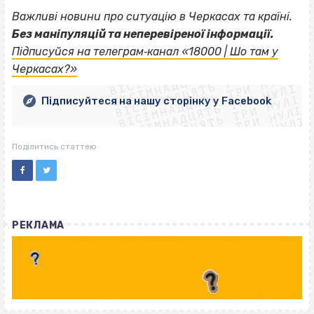
Важливі новини про ситуацію в Черкасах та країні.
Без маніпуляцій та неперевіреної інформації.
ВІСІМНАДЦЯТЬ ТРИ НУЛІ
Підписуйся на телеграм‐канал «18000 | Шо там у
ВІСІМНАДЦЯТЬ ТРИ НУЛІ
ВІСІМНАДЦЯТЬ ТРИ НУЛІ
Черкасах?»
ВІСІМНАДЦЯТЬ ТРИ НУЛІ
ВІСІМНАДЦЯТЬ ТРИ НУЛІ
ВІСІМНАДЦЯТЬ ТРИ НУЛІ
Підписуйтеся на нашу сторінку у Facebook
ВІСІМНАДЦЯТЬ ТРИ НУЛІ
ВІСІМНАДЦЯТЬ ТРИ НУЛІ
Поділитись статтею
РЕКЛАМА