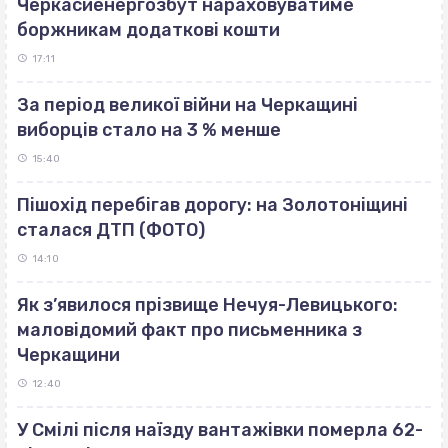
Черкасиенергозбут нараховуватиме
боржникам додаткові кошти
17:11
За період великої війни на Черкащині
виборців стало на 3 % менше
15:40
Пішохід перебігав дорогу: на Золотоніщині
сталася ДТП (ФОТО)
14:10
Як з’явилося прізвище Нечуя-Левицького:
маловідомий факт про письменника з
Черкащини
12:40
У Смілі після наїзду вантажівки померла 62-