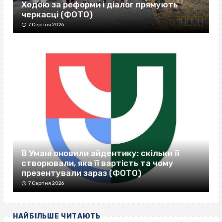
Ходою за реформи і діалог прямують
черкасці (ФОТО)
7 Серпня 2026
В Умані оновили айдентику: скільки її
створювали, яка її вартість та чому
презентували зараз (ФОТО)
7 Серпня 2026
НАЙБІЛЬШЕ ЧИТАЮТЬ