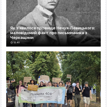
Як з’явилося прізвище Нечуя‐Левицького:
маловідомий факт про письменника з
Черкащини
12:40