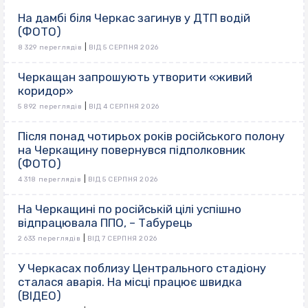
На дамбі біля Черкас загинув у ДТП водій
(ФОТО)
|
8 329 переглядів
ВІД 5 СЕРПНЯ 2026
Черкащан запрошують утворити «живий
коридор»
|
5 892 переглядів
ВІД 4 СЕРПНЯ 2026
Після понад чотирьох років російського полону
на Черкащину повернувся підполковник
(ФОТО)
|
4 318 переглядів
ВІД 5 СЕРПНЯ 2026
На Черкащині по російській цілі успішно
відпрацювала ППО, – Табурець
|
2 633 переглядів
ВІД 7 СЕРПНЯ 2026
У Черкасах поблизу Центрального стадіону
сталася аварія. На місці працює швидка
(ВІДЕО)