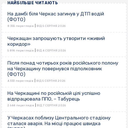
НАЙБІЛЬШЕ ЧИТАЮТЬ
На дамбі біля Черкас загинув у ДТП водій
(ФОТО)
|
8 355 переглядів
ВІД 5 СЕРПНЯ 2026
Черкащан запрошують утворити «живий
коридор»
|
5 896 переглядів
ВІД 4 СЕРПНЯ 2026
Після понад чотирьох років російського полону
на Черкащину повернувся підполковник
(ФОТО)
|
4 333 переглядів
ВІД 5 СЕРПНЯ 2026
На Черкащині по російській цілі успішно
відпрацювала ППО, – Табурець
|
2 644 переглядів
ВІД 7 СЕРПНЯ 2026
У Черкасах поблизу Центрального стадіону
сталася аварія. На місці працює швидка