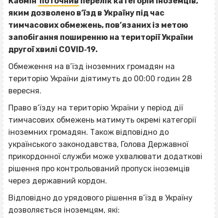
Кабмін
поточнив
перелік категорій іноземців,
яким дозволено в’їзд в Україну під час
тимчасових обмежень, пов’язаних із метою
запобігання поширенню на території України
другої хвилі СОVID‐19.
Обмеження на в’їзд іноземних громадян на
територію України діятимуть до 00:00 годин 28
вересня.
Право в’їзду на територію України у період дії
тимчасових обмежень матимуть окремі категорії
іноземних громадян. Також відповідно до
українського законодавства, Голова Державної
прикордонної служби може ухвалювати додаткові
рішення про контрольований пропуск іноземців
через державний кордон.
Відповідно до урядового рішення в’їзд в Україну
дозволяється іноземцям, які: