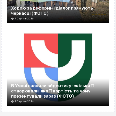
Ходою за реформи і діалог прямують
черкасці (ФОТО)
7 Серпня 2026
В Умані оновили айдентику: скільки її
створювали, яка її вартість та чому
презентували зараз (ФОТО)
7 Серпня 2026