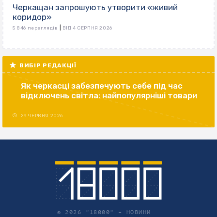
Черкащан запрошують утворити «живий
коридор»
|
5 846 переглядів
ВІД 4 СЕРПНЯ 2026
ВИБІР РЕДАКЦІЇ
Як черкасці забезпечують себе під час
відключень світла: найпопулярніші товари
29 ЧЕРВНЯ 2026
© 2026 "18000" –
НОВИНИ