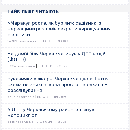
НАЙБІЛЬШЕ ЧИТАЮТЬ
«Маракуя росте, як бур’ян»: садівник із
Черкащини розповів секрети вирощування
екзотики
|
14 389 переглядів
ВІД 2 СЕРПНЯ 2026
На дамбі біля Черкас загинув у ДТП водій
(ФОТО)
|
8 226 переглядів
ВІД 5 СЕРПНЯ 2026
Рукавички у лікарні Черкас за ціною Lexus:
схема не зникла, вона просто переїхала –
розслідування
|
6 306 переглядів
ВІД 3 СЕРПНЯ 2026
У ДТП у Черкаському районі загинув
мотоцикліст
|
6 146 переглядів
ВІД 3 СЕРПНЯ 2026