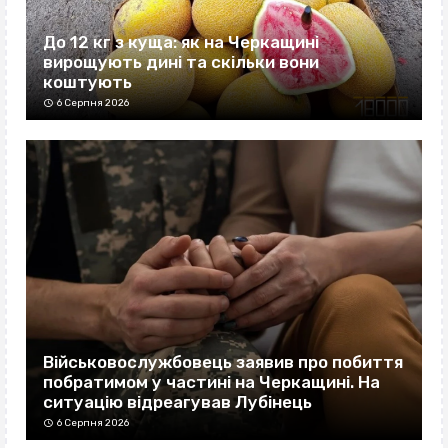
До 12 кг з куща: як на Черкащині
вирощують дині та скільки вони
коштують
6 Серпня 2026
Військовослужбовець заявив про побиття
побратимом у частині на Черкащині. На
ситуацію відреагував Лубінець
6 Серпня 2026