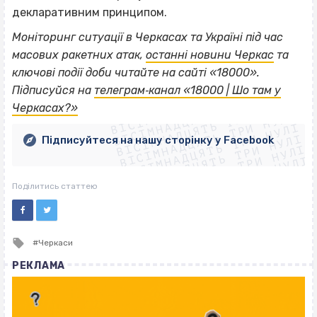
декларативним принципом.
Моніторинг ситуації в Черкасах та Україні під час
масових ракетних атак,
останні новини Черкас
та
ключові події доби читайте на сайті «18000».
ВІСІМНАДЦЯТЬ ТРИ НУЛІ
Підписуйся на
телеграм‐канал «18000 | Шо там у
ВІСІМНАДЦЯТЬ ТРИ НУЛІ
ВІСІМНАДЦЯТЬ ТРИ НУЛІ
Черкасах?»
ВІСІМНАДЦЯТЬ ТРИ НУЛІ
ВІСІМНАДЦЯТЬ ТРИ НУЛІ
ВІСІМНАДЦЯТЬ ТРИ НУЛІ
Підписуйтеся на нашу сторінку у Facebook
ВІСІМНАДЦЯТЬ ТРИ НУЛІ
ВІСІМНАДЦЯТЬ ТРИ НУЛІ
Поділитись статтею
Tagged
Черкаси
with
РЕКЛАМА