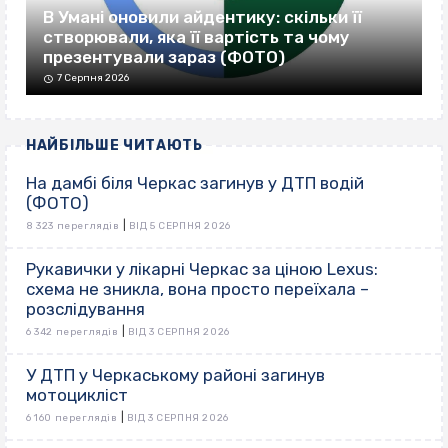
В Умані оновили айдентику: скільки її
створювали, яка її вартість та чому
презентували зараз (ФОТО)
7 Серпня 2026
НАЙБІЛЬШЕ ЧИТАЮТЬ
На дамбі біля Черкас загинув у ДТП водій
(ФОТО)
|
8 323 переглядів
ВІД 5 СЕРПНЯ 2026
Рукавички у лікарні Черкас за ціною Lexus:
схема не зникла, вона просто переїхала –
розслідування
|
6 342 переглядів
ВІД 3 СЕРПНЯ 2026
У ДТП у Черкаському районі загинув
мотоцикліст
|
6 160 переглядів
ВІД 3 СЕРПНЯ 2026