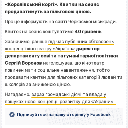
«Королівський коргі». Квитки на сеанс
продаватимуть за пільговою ціною.
Про це інформують на сайті Черкаської міськради.
Квиток на сеанс коштуватиме
40 гривень
.
Зазначимо, раніше
під час публічних обговорень
концепції кінотеатру «Україна»
директор
департаменту освіти та гуманітарної політики
Сергій Воронов
наголошував, що кінотеатр
повинен мати соціальне навантаження, тобто
продавати квитки для пільгових категорій людей та
школярів за зниженою ціною.
ВІСІМНАДЦЯТЬ ТРИ НУЛІ
Нагадаємо,
зараз громадські діячі та влада у
ВІСІМНАДЦЯТЬ ТРИ НУЛІ
ВІСІМНАДЦЯТЬ ТРИ НУЛІ
пошуках нової концепції розвитку для «України».
ВІСІМНАДЦЯТЬ ТРИ НУЛІ
ВІСІМНАДЦЯТЬ ТРИ НУЛІ
ВІСІМНАДЦЯТЬ ТРИ НУЛІ
Підписуйтеся на нашу сторінку у Facebook
ВІСІМНАДЦЯТЬ ТРИ НУЛІ