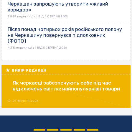
Черкащан запрошують утворити «живий
коридор»
|
5 889 переглядів
ВІД 4 СЕРПНЯ 2026
Після понад чотирьох років російського полону
на Черкащину повернувся підполковник
(ФОТО)
|
4 315 переглядів
ВІД 5 СЕРПНЯ 2026
ВИБІР РЕДАКЦІЇ
Як черкасці забезпечують себе під час
відключень світла: найпопулярніші товари
29 ЧЕРВНЯ 2026