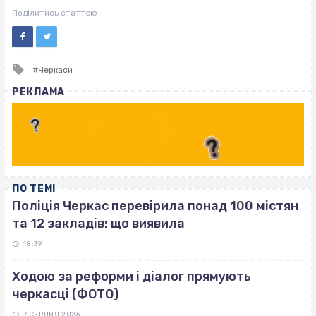
ВІСІМНАДЦЯТЬ ТРИ НУЛІ
Поділитись статтею
Tagged
Черкаси
with
РЕКЛАМА
ПО ТЕМІ
Поліція Черкас перевірила понад 100 містян
та 12 закладів: що виявила
18:39
Ходою за реформи і діалог прямують
черкасці (ФОТО)
7 СЕРПНЯ 2026