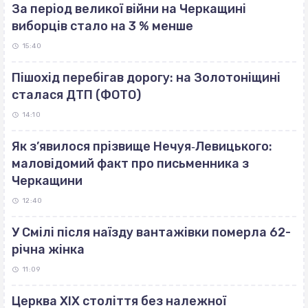
За період великої війни на Черкащині
виборців стало на 3 % менше
15:40
Пішохід перебігав дорогу: на Золотоніщині
сталася ДТП (ФОТО)
14:10
Як з’явилося прізвище Нечуя‐Левицького:
маловідомий факт про письменника з
Черкащини
12:40
У Смілі після наїзду вантажівки померла 62-
річна жінка
11:09
Церква ХІХ століття без належної