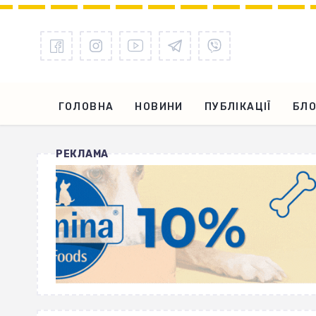
ГОЛОВНА
НОВИНИ
ПУБЛІКАЦІЇ
БЛО
РЕКЛАМА