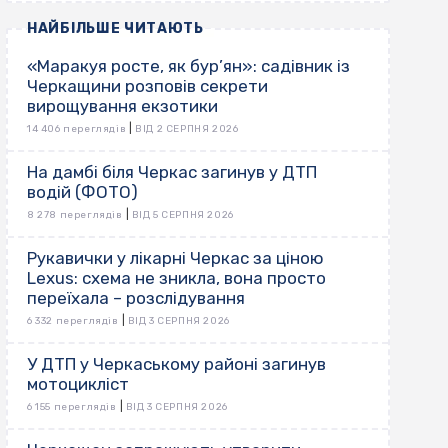
НАЙБІЛЬШЕ ЧИТАЮТЬ
«Маракуя росте, як бур’ян»: садівник із
Черкащини розповів секрети
вирощування екзотики
|
14 406 переглядів
ВІД 2 СЕРПНЯ 2026
На дамбі біля Черкас загинув у ДТП
водій (ФОТО)
|
8 278 переглядів
ВІД 5 СЕРПНЯ 2026
Рукавички у лікарні Черкас за ціною
Lexus: схема не зникла, вона просто
переїхала – розслідування
|
6 332 переглядів
ВІД 3 СЕРПНЯ 2026
У ДТП у Черкаському районі загинув
мотоцикліст
|
6 155 переглядів
ВІД 3 СЕРПНЯ 2026