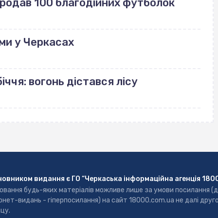
продав 100 благодійних футболок
ми у Черкасах
іччя: вогонь дістався лісу
новником видання є ГО “Черкаська інформаційна агенція 180
ювання будь-яких матеріалів можливе лише за умови посилання (
рнет-видань - гіперпосилання) на сайт 18000.com.ua не далі друг
цу.