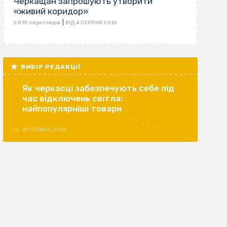
Черкащан запрошують утворити
«живий коридор»
|
5 873 переглядів
ВІД 4 СЕРПНЯ 2026
ВИБІР РЕДАКЦІЇ
Як черкасці забезпечують себе під
час відключень світла:
найпопулярніші товари
29 ЧЕРВНЯ 2026