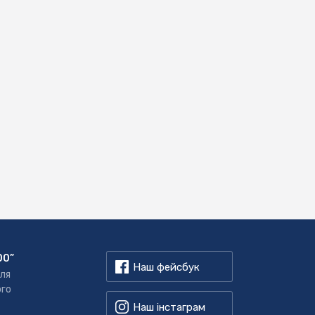
00”
Наш фейсбук
для
ого
Наш інстаграм