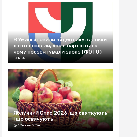
В Умані оновили айдентику: скільки
її створювали, яка її вартість та
чому презентували зараз (ФОТО)
12:02
Яблучний Спас 2026: що святкують
і що освячують
6 Серпня 2026