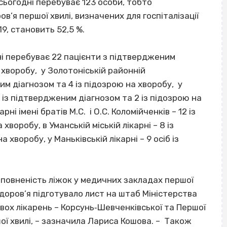
 сьогодні перебуває 123 особи, тобто
в’я першої хвилі, визначених для госпіталізації
9, становить 52,5 %.
дні перебуває 22 пацієнти з підтвердженим
а хворобу, у Золотоніській районній
им діагнозом та 4 із підозрою на хворобу, у
9 із підтвердженим діагнозом та 2 із підозрою на
ні імені братів М.С. і О.С. Коломійченків – 12 із
воробу, в Уманській міській лікарні – 8 із
 хворобу, у Маньківській лікарні – 9 осіб із
заповненість ліжок у медичних закладах першої
здоров’я підготувало лист на штаб Міністерства
вох лікарень – Корсунь‐Шевченківської та Першої
ршої хвилі, – зазначила Лариса Кошова. – Також