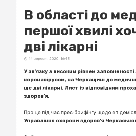
В області до ме
першої хвилі х
дві лікарні
14 вересня 2020, 16:43
У зв’язку з високим рівнем заповненості 
коронавірусом, на Черкащині до медичн
ще дві лікарні. Лист із відповідним про
здоров’я.
Про це під час прес‐брифінгу щодо епідеміол
Управління охорони здоров’я Черкасько