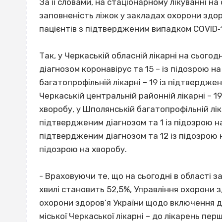
За її словами, на стаціонарному лікуванні на
заповненість ліжок у закладах охорони здоро
пацієнтів з підтвердженим випадком COVID‐1
Так, у Черкаській обласній лікарні на сього
діагнозом коронавірус та 15 – із підозрою н
багатопрофільній лікарні – 19 із підтверджен
Черкаській центральній районній лікарні – 1
хворобу, у Шполянській багатопрофільній лікар
підтвердженим діагнозом та 1 із підозрою на х
підтвердженим діагнозом та 12 із підозрою на
підозрою на хворобу.
- Враховуючи те, що на сьогодні в області 
хвилі становить 52,5%, Управління охорони 
охорони здоров’я України щодо включення д
міської Черкаської лікарні – до лікарень пе