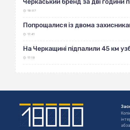
Черкаський бренд за дві години 
18:07
Попрощалися із двома захисника
17:41
На Черкащині підпалили 45 км узб
17:18
Зас
Копі
інте
абза