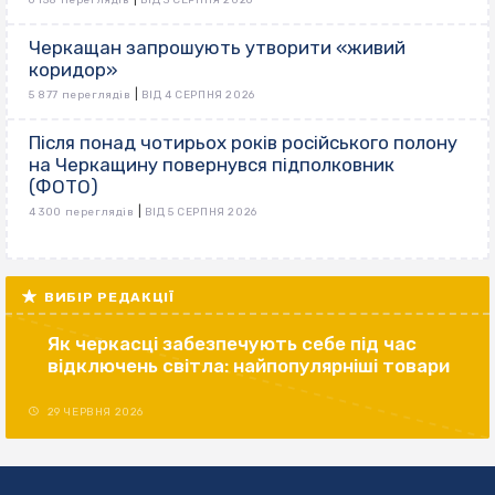
Черкащан запрошують утворити «живий
коридор»
|
5 877 переглядів
ВІД 4 СЕРПНЯ 2026
Після понад чотирьох років російського полону
на Черкащину повернувся підполковник
(ФОТО)
|
4 300 переглядів
ВІД 5 СЕРПНЯ 2026
ВИБІР РЕДАКЦІЇ
Як черкасці забезпечують себе під час
відключень світла: найпопулярніші товари
29 ЧЕРВНЯ 2026