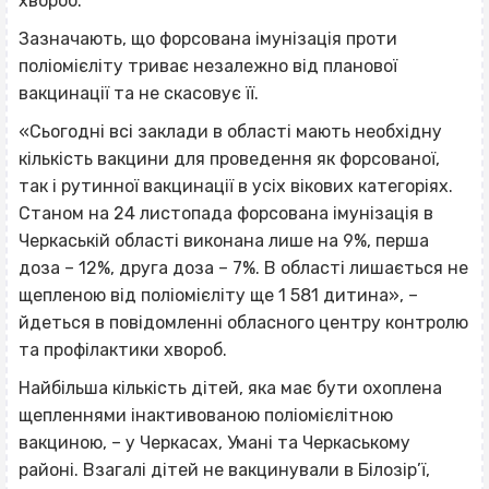
хвороб.
Зазначають, що форсована імунізація проти
поліомієліту триває незалежно від планової
вакцинації та не скасовує її.
«Сьогодні всі заклади в області мають необхідну
кількість вакцини для проведення як форсованої,
так і рутинної вакцинації в усіх вікових категоріях.
Станом на 24 листопада форсована імунізація в
Черкаській області виконана лише на 9%, перша
доза – 12%, друга доза – 7%. В області лишається не
щепленою від поліомієліту ще 1 581 дитина», –
йдеться в повідомленні обласного центру контролю
та профілактики хвороб.
Найбільша кількість дітей, яка має бути охоплена
щепленнями інактивованою поліомієлітною
вакциною, – у Черкасах, Умані та Черкаському
районі. Взагалі дітей не вакцинували в Білозір’ї,