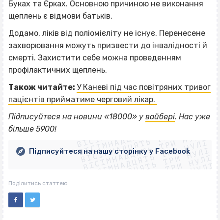
Буках та Єрках. Основною причиною не виконання
щеплень є відмови батьків.
Додамо, ліків від поліомієліту не існує. Перенесене
захворювання можуть призвести до інвалідності й
смерті. Захистити себе можна проведенням
профілактичних щеплень.
Також читайте:
У Каневі під час повітряних тривог
пацієнтів прийматиме черговий лікар.
ВІСІМНАДЦЯТЬ ТРИ НУЛІ
Підписуйтеся на новини «18000» у
вайбері
. Нас уже
ВІСІМНАДЦЯТЬ ТРИ НУЛІ
ВІСІМНАДЦЯТЬ ТРИ НУЛІ
більше 5900!
ВІСІМНАДЦЯТЬ ТРИ НУЛІ
ВІСІМНАДЦЯТЬ ТРИ НУЛІ
ВІСІМНАДЦЯТЬ ТРИ НУЛІ
Підписуйтеся на нашу сторінку у Facebook
ВІСІМНАДЦЯТЬ ТРИ НУЛІ
ВІСІМНАДЦЯТЬ ТРИ НУЛІ
Поділитись статтею