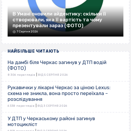
В Умані оновили айдентику: скільки її
створювали, яка її вартість та чому
презентували зараз (ФОТО)
7 Серпня 2026
НАЙБІЛЬШЕ ЧИТАЮТЬ
На дамбі біля Черкас загинув у ДТП водій
(ФОТО)
|
8 306 переглядів
ВІД 5 СЕРПНЯ 2026
Рукавички у лікарні Черкас за ціною Lexus:
схема не зникла, вона просто переїхала –
розслідування
|
6 338 переглядів
ВІД 3 СЕРПНЯ 2026
У ДТП у Черкаському районі загинув
мотоцикліст
|
6 158 переглядів
ВІД 3 СЕРПНЯ 2026