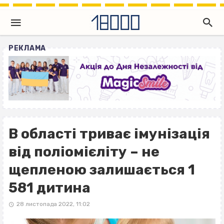
РЕКЛАМА
В області триває імунізація
від поліомієліту – не
щепленою залишається 1
581 дитина
28 листопада 2022, 11:02