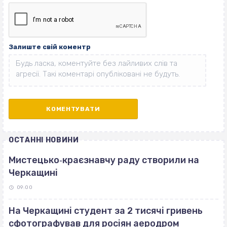
Залиште свій коментр
ОСТАННІ НОВИНИ
Мистецько‐краєзнавчу раду створили на
Черкащині
09:00
На Черкащині студент за 2 тисячі гривень
сфотографував для росіян аеродром