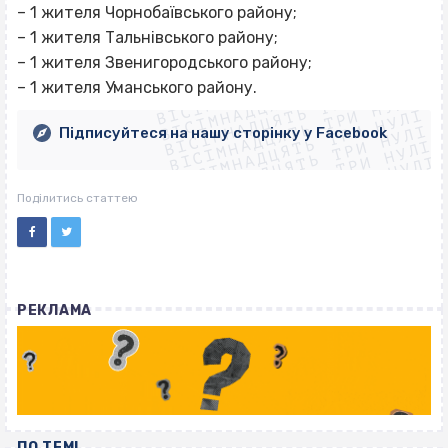
– 1 жителя Чорнобаївського району;
– 1 жителя Тальнівського району;
ВІСІМНАДЦЯТЬ ТРИ НУЛІ
– 1 жителя Звенигородського району;
ВІСІМНАДЦЯТЬ ТРИ НУЛІ
ВІСІМНАДЦЯТЬ ТРИ НУЛІ
– 1 жителя Уманського району.
ВІСІМНАДЦЯТЬ ТРИ НУЛІ
ВІСІМНАДЦЯТЬ ТРИ НУЛІ
ВІСІМНАДЦЯТЬ ТРИ НУЛІ
Підписуйтеся на нашу сторінку у Facebook
ВІСІМНАДЦЯТЬ ТРИ НУЛІ
ВІСІМНАДЦЯТЬ ТРИ НУЛІ
Поділитись статтею
РЕКЛАМА
ПО ТЕМІ