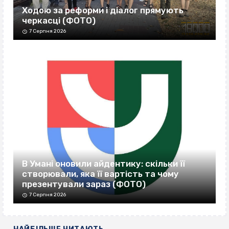
Ходою за реформи і діалог прямують
черкасці (ФОТО)
7 Серпня 2026
В Умані оновили айдентику: скільки її
створювали, яка її вартість та чому
презентували зараз (ФОТО)
7 Серпня 2026