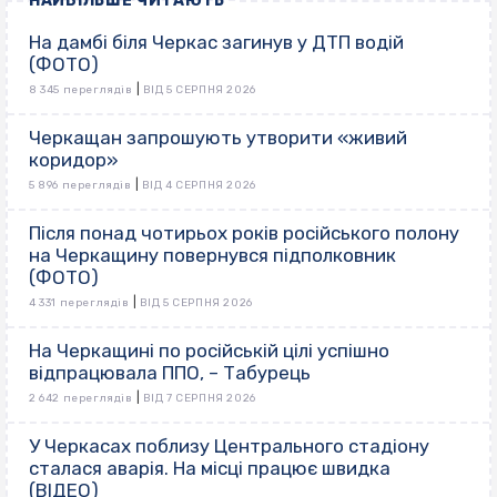
НАЙБІЛЬШЕ ЧИТАЮТЬ
На дамбі біля Черкас загинув у ДТП водій
(ФОТО)
|
8 345 переглядів
ВІД 5 СЕРПНЯ 2026
Черкащан запрошують утворити «живий
коридор»
|
5 896 переглядів
ВІД 4 СЕРПНЯ 2026
Після понад чотирьох років російського полону
на Черкащину повернувся підполковник
(ФОТО)
|
4 331 переглядів
ВІД 5 СЕРПНЯ 2026
На Черкащині по російській цілі успішно
відпрацювала ППО, – Табурець
|
2 642 переглядів
ВІД 7 СЕРПНЯ 2026
У Черкасах поблизу Центрального стадіону
сталася аварія. На місці працює швидка
(ВІДЕО)