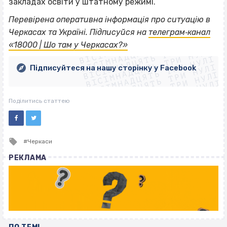
закладах освіти у штатному режимі.
Перевірена оперативна інформація про ситуацію в
ВІСІМНАДЦЯТЬ ТРИ НУЛІ
Черкасах та Україні. Підписуйся на
телеграм‐канал
ВІСІМНАДЦЯТЬ ТРИ НУЛІ
ВІСІМНАДЦЯТЬ ТРИ НУЛІ
«18000 | Шо там у Черкасах?»
ВІСІМНАДЦЯТЬ ТРИ НУЛІ
ВІСІМНАДЦЯТЬ ТРИ НУЛІ
ВІСІМНАДЦЯТЬ ТРИ НУЛІ
Підписуйтеся на нашу сторінку у Facebook
ВІСІМНАДЦЯТЬ ТРИ НУЛІ
ВІСІМНАДЦЯТЬ ТРИ НУЛІ
Поділитись статтею
Tagged
Черкаси
with
РЕКЛАМА