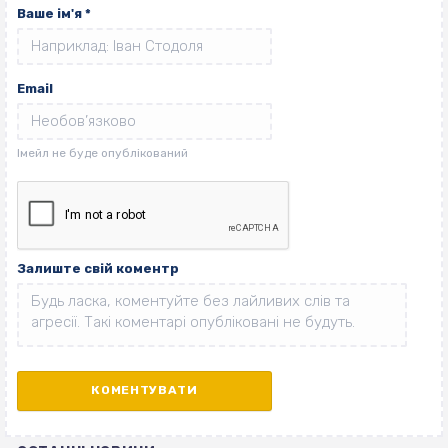
Ваше ім'я
*
Email
Залиште свій коментр