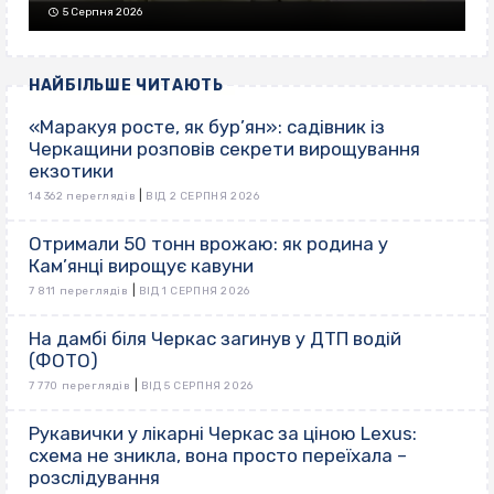
5 Серпня 2026
НАЙБІЛЬШЕ ЧИТАЮТЬ
«Маракуя росте, як бур’ян»: садівник із
Черкащини розповів секрети вирощування
екзотики
|
14 362 переглядів
ВІД 2 СЕРПНЯ 2026
Отримали 50 тонн врожаю: як родина у
Кам’янці вирощує кавуни
|
7 811 переглядів
ВІД 1 СЕРПНЯ 2026
На дамбі біля Черкас загинув у ДТП водій
(ФОТО)
|
7 770 переглядів
ВІД 5 СЕРПНЯ 2026
Рукавички у лікарні Черкас за ціною Lexus:
схема не зникла, вона просто переїхала –
розслідування