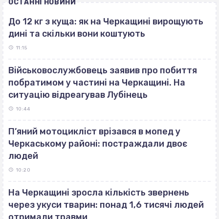
ОСТАННІ НОВИНИ
До 12 кг з куща: як на Черкащині вирощують
дині та скільки вони коштують
11:15
Військовослужбовець заявив про побиття
побратимом у частині на Черкащині. На
ситуацію відреагував Лубінець
10:44
П’яний мотоцикліст врізався в мопед у
Черкаському районі: постраждали двоє
людей
10:20
На Черкащині зросла кількість звернень
через укуси тварин: понад 1,6 тисячі людей
отримали травми