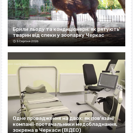
Брили льоду та кондиціонери: як рятують
тварин від спеки у зоопарку Черкас
5 Серпня 2026
Одне провадження на двох: як пов’язані
компанії‐постачальники медобладнання,
зокрема в Черкаси (ВІДЕО)