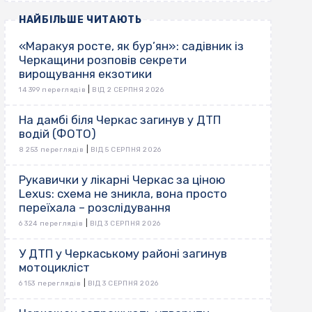
НАЙБІЛЬШЕ ЧИТАЮТЬ
«Маракуя росте, як бур’ян»: садівник із
Черкащини розповів секрети
вирощування екзотики
|
14 399 переглядів
ВІД 2 СЕРПНЯ 2026
На дамбі біля Черкас загинув у ДТП
водій (ФОТО)
|
8 253 переглядів
ВІД 5 СЕРПНЯ 2026
Рукавички у лікарні Черкас за ціною
Lexus: схема не зникла, вона просто
переїхала – розслідування
|
6 324 переглядів
ВІД 3 СЕРПНЯ 2026
У ДТП у Черкаському районі загинув
мотоцикліст
|
6 153 переглядів
ВІД 3 СЕРПНЯ 2026