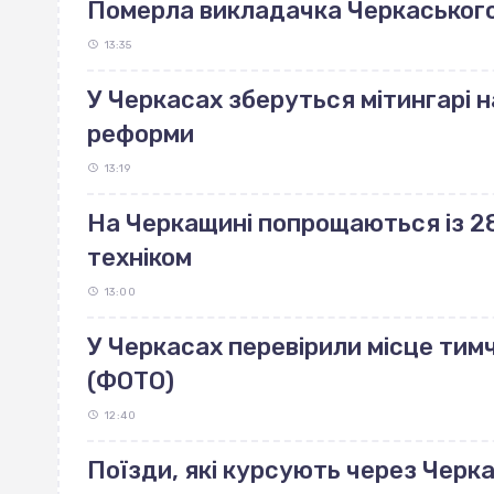
Померла викладачка Черкаського
13:35
У Черкасах зберуться мітингарі н
реформи
13:19
На Черкащині попрощаються із 28
техніком
13:00
У Черкасах перевірили місце тим
(ФОТО)
12:40
Поїзди, які курсують через Черк