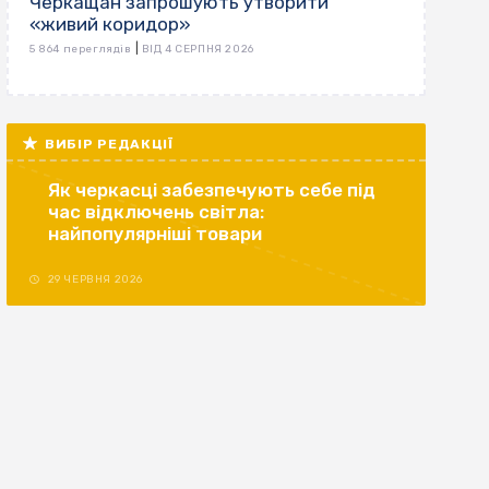
Черкащан запрошують утворити
«живий коридор»
|
5 864 переглядів
ВІД 4 СЕРПНЯ 2026
ВИБІР РЕДАКЦІЇ
Як черкасці забезпечують себе під
час відключень світла:
найпопулярніші товари
29 ЧЕРВНЯ 2026