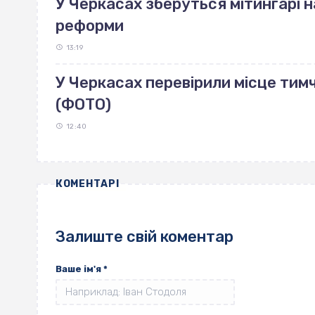
У Черкасах зберуться мітингарі н
реформи
13:19
У Черкасах перевірили місце тим
(ФОТО)
12:40
КОМЕНТАРІ
Залиште свій коментар
Ваше ім'я
*