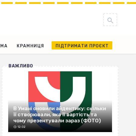
АМА
КРАМНИЦЯ
ПІДТРИМАТИ ПРОЄКТ
ВАЖЛИВО
В Умані оновили айдентику: скільки
її створювали, яка її вартість та
чому презентували зараз (ФОТО)
12:02