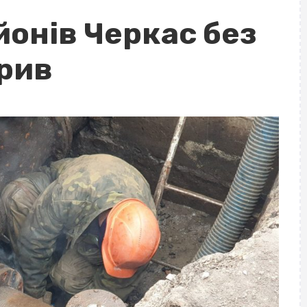
йонів Черкас без
орив