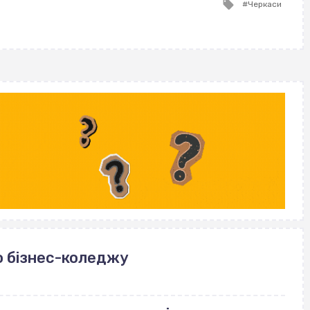
Tagged
Черкаси
with
о бізнес-коледжу