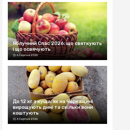
Яблучний Спас 2026: що святкують
і що освячують
6 Серпня 2026
До 12 кг з куща: як на Черкащині
вирощують дині та скільки вони
коштують
6 Серпня 2026