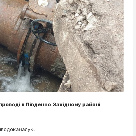
опроводі в Південно‐Західному районі
иводоканалу».