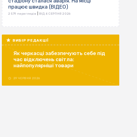
стадіону сталася аварія. На місці
працює швидка (ВІДЕО)
|
2 579 переглядів
ВІД 4 СЕРПНЯ 2026
ВИБІР РЕДАКЦІЇ
Як черкасці забезпечують себе під
час відключень світла:
найпопулярніші товари
29 ЧЕРВНЯ 2026