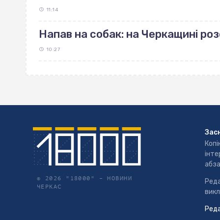
11:14
Напав на собак: на Черкащині р
10:27
Зас
Копі
інте
абза
© 2026 "18000" –
НОВИНИ
Реда
ЧЕРКАС
викл
Реда