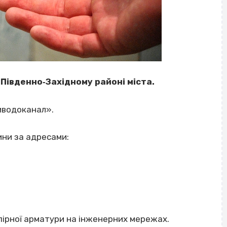
івденно‐Західному районі міста.
иводоканал».
ини за адресами:
пірної арматури на інженерних мережах.