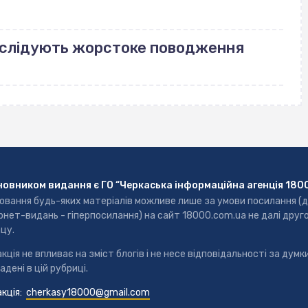
озслідують жорстоке поводження
новником видання є ГО “Черкаська інформаційна агенція 180
ювання будь-яких матеріалів можливе лише за умови посилання (
рнет-видань - гіперпосилання) на сайт 18000.com.ua не далі друг
цу.
кція не впливає на зміст блогів і не несе відповідальності за думки
адені в цій рубриці.
кція:
cherkasy18000@gmail.com