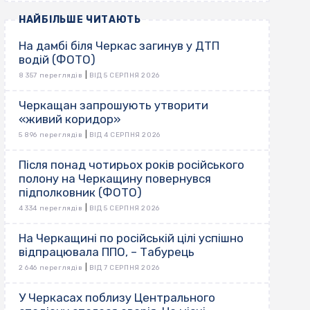
НАЙБІЛЬШЕ ЧИТАЮТЬ
На дамбі біля Черкас загинув у ДТП
водій (ФОТО)
|
8 357 переглядів
ВІД 5 СЕРПНЯ 2026
Черкащан запрошують утворити
«живий коридор»
|
5 896 переглядів
ВІД 4 СЕРПНЯ 2026
Після понад чотирьох років російського
полону на Черкащину повернувся
підполковник (ФОТО)
|
4 334 переглядів
ВІД 5 СЕРПНЯ 2026
На Черкащині по російській цілі успішно
відпрацювала ППО, – Табурець
|
2 646 переглядів
ВІД 7 СЕРПНЯ 2026
У Черкасах поблизу Центрального