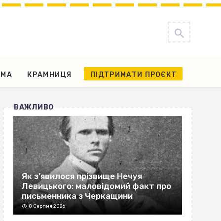
АМА
КРАМНИЦЯ
ПІДТРИМАТИ ПРОЄКТ
ВАЖЛИВО
Як з’явилося прізвище Нечуя‐
Левицького: маловідомий факт про
письменника з Черкащини
8 Серпня 2026