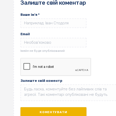
Залиште свій коментар
Ваше ім'я
*
Email
Залиште свій коментр