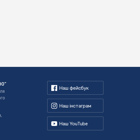
00”
Наш фейсбук
для
ого
Наш інстаграм
,
Наш YouTube