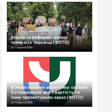
Ходою за реформи і діалог
прямують черкасці (ФОТО)
7 Серпня 2026
В Умані оновили айдентику: скільки
її створювали, яка її вартість та
чому презентували зараз (ФОТО)
7 Серпня 2026