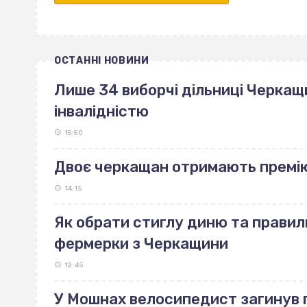
ОСТАННІ НОВИНИ
Лише 34 виборчі дільниці Черкащ
інвалідністю
15:50
Двоє черкащан отримають премі
14:15
Як обрати стиглу диню та правиль
фермерки з Черкащини
12:45
У Мошнах велосипедист загинув п