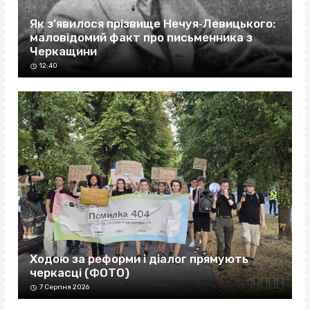
Як з’явилося прізвище Нечуя‐Левицького:
маловідомий факт про письменника з
Черкащини
12:40
Ходою за реформи і діалог прямують
черкасці (ФОТО)
7 Серпня 2026