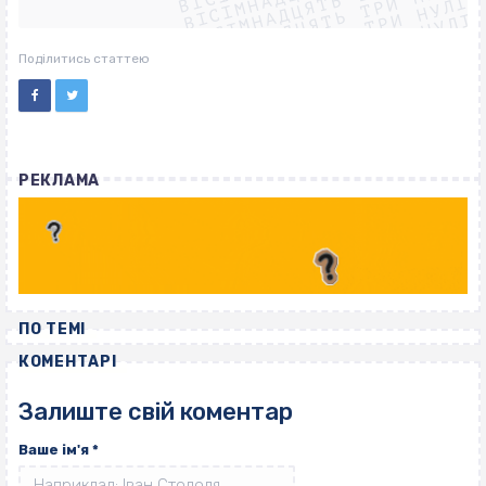
ВІСІМНАДЦЯТЬ ТРИ НУЛІ
ВІСІМНАДЦЯТЬ ТРИ НУЛІ
ВІСІМНАДЦЯТЬ ТРИ НУЛІ
ВІСІМНАДЦЯТЬ ТРИ НУЛІ
Поділитись статтею
РЕКЛАМА
ПО ТЕМІ
КОМЕНТАРІ
Залиште свій коментар
Ваше ім'я
*