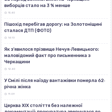
виборців стало на 3 % менше
15:40
Пішохід перебігав дорогу: на Золотоніщині
сталася ДТП (ФОТО)
14:10
Як з’явилося прізвище Нечуя‐Левицького:
маловідомий факт про письменника з
Черкащини
12:40
У Смілі після наїзду вантажівки померла 62‐
річна жінка
11:09
Церква ХІХ століття без належної
документації: прокуратура звернулася до