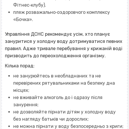
Фітнес‐клубу).
пляж розважально‐оздоровчого комплексу
«Бочка».
Управління ДСНС рекомендує усім, хто планує
зануритися у холодну воду дотримуватися певних
правил. Адже тривале перебування у крижаній воді
призводить до переохолодження організму.
Кілька порад:
не занурюйтесь в необладнаних та не
перевірених рятувальниками на безпеку дна
місцях;
не вживайте алкоголь до і одразу після
занурення;
не дозволяйте пірнати дітям у холодну воду
без нагляду батьків чи дорослих;
не можна пірнати у воду безпосередньо з криги;