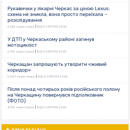
Рукавички у лікарні Черкас за ціною Lexus:
схема не зникла, вона просто переїхала –
розслідування
|
6 342 переглядів
ВІД 3 СЕРПНЯ 2026
У ДТП у Черкаському районі загинув
мотоцикліст
|
6 160 переглядів
ВІД 3 СЕРПНЯ 2026
Черкащан запрошують утворити «живий
коридор»
|
5 887 переглядів
ВІД 4 СЕРПНЯ 2026
Після понад чотирьох років російського полону
на Черкащину повернувся підполковник
(ФОТО)
|
4 312 переглядів
ВІД 5 СЕРПНЯ 2026
ВИБІР РЕДАКЦІЇ