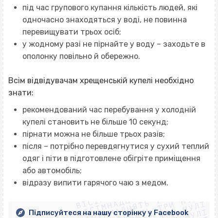
під час групового купання кількість людей, які
одночасно знаходяться у воді, не повинна
перевищувати трьох осіб;
у жодному разі не пірнайте у воду – заходьте в
ополонку повільно й обережно.
Всім відвідувачам хрещенській купелі необхідно
знати:
рекомендований час перебування у холодній
купелі становить не більше 10 секунд;
пірнати можна не більше трьох разів;
після – потрібно перевдягнутися у сухий теплий
одяг і піти в підготовлене обігріте приміщення
або автомобіль;
ВІСІМНАДЦЯТЬ ТРИ НУЛІ
ВІСІМНАДЦЯТЬ ТРИ НУЛІ
відразу випити гарячого чаю з медом.
ВІСІМНАДЦЯТЬ ТРИ НУЛІ
ВІСІМНАДЦЯТЬ ТРИ НУЛІ
Підписуйтеся на нашу сторінку у Facebook