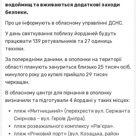
водоймищ та вживаються додаткові заходи
безпеки.
Про це інформують в обласному управлінні ДСНС.
У день святкування поблизу йорданей будуть
працювати 139 рятувальників та 27 одиниць
техніки.
За попередніми даними, в ополонки на території
області планують зануриться близько 25 тисяч осіб,
минулого року до купелі прийшло 29 тисяч
черкащан.
В обласному центрі для пірнання в ополонку
визначили та підготували 4 йордані у таких місцях:
пляж «Митницький» (перехрестя вул. Сержанта
Смірнова – вул. Героїв Дніпра).
пляж розважального комплексу «Рів‘єра».
пляж «Річковий порт» (вул. Козацька, район