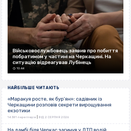
Військовослужбовець заявив про побиття
побратимом у частині на Черкащині. На
ситуацію відреагував Лубінець
10:44
НАЙБІЛЬШЕ ЧИТАЮТЬ
«Маракуя росте, як бур’ян»: садівник із
Черкащини розповів секрети вирощування
екзотики
|
14 381 переглядів
ВІД 2 СЕРПНЯ 2026
На дамбі біля Черкас загинув у ДТП водій