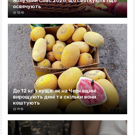
Яблучний Спас 2026: що святкують і що
освячують
12:15
До 12 кг з куща: як на Черкащині
вирощують дині та скільки вони
коштують
11:15