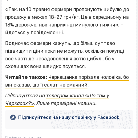
«Так, на 10 травня фермери пропонують цибулю до
продажу в межах 18–27 грн/кг. Це в середньому на
13% дорожче, ніж наприкінці минулого тижня», –
йдеться у повідомленні.
Водночас фермери кажуть, що більш суттєво
підвищити ціни поки не можуть, оскільки покупці
все частіше незадоволені якістю цибулі, бо у
сховищах вона швидко псується.
Читайте також:
Черкащанка порізала чоловіка, бо
він сказав, що її салат не смачний
.
ВІСІМНАДЦЯТЬ ТРИ НУЛІ
Підписуйтеся на
телеграм‐канал «Шо там у
ВІСІМНАДЦЯТЬ ТРИ НУЛІ
ВІСІМНАДЦЯТЬ ТРИ НУЛІ
Черкасах?»
. Лише перевірені новини.
ВІСІМНАДЦЯТЬ ТРИ НУЛІ
ВІСІМНАДЦЯТЬ ТРИ НУЛІ
ВІСІМНАДЦЯТЬ ТРИ НУЛІ
Підписуйтеся на нашу сторінку у Facebook
ВІСІМНАДЦЯТЬ ТРИ НУЛІ
ВІСІМНАДЦЯТЬ ТРИ НУЛІ
Поділитись статтею