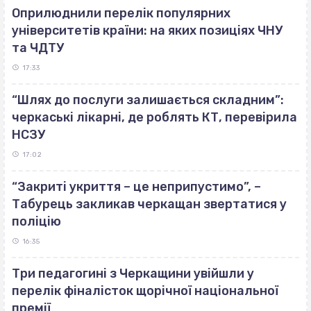
Оприлюднили перелік популярних
університетів країни: на яких позиціях ЧНУ
та ЧДТУ
17:33
“Шлях до послуги залишається складним”:
черкаські лікарні, де роблять КТ, перевірила
НСЗУ
17:02
“Закриті укриття – це неприпустимо”, –
Табурець закликав черкащан звертатися у
поліцію
16:35
Три педагогині з Черкащини увійшли у
перелік фіналісток щорічної національної
премії