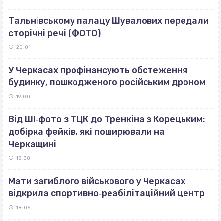
Тальнівському палацу Шувалових передали
сторічні речі (ФОТО)
20:01
У Черкасах профінансують обстеження
будинку, пошкодженого російським дроном
19:00
Від ШІ‐фото з ТЦК до Тренкіна з Корецьким:
добірка фейків, які поширювали на
Черкащині
18:38
Мати загиблого військового у Черкасах
відкрила спортивно‐реабілітаційний центр
18:05