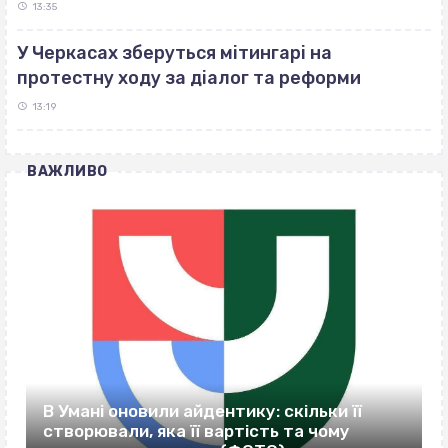
13:35
У Черкасах зберуться мітингарі на
протестну ходу за діалог та реформи
13:19
ВАЖЛИВО
В Умані оновили айдентику: скільки її
створювали, яка її вартість та чому