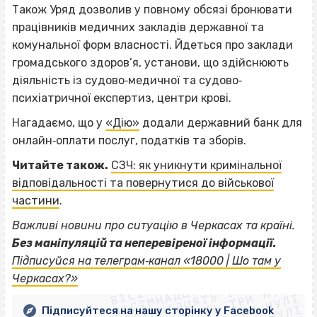
Також Уряд дозволив у повному обсязі бронювати
працівників медичних закладів державної та
комунальної форм власності. Йдеться про заклади
громадського здоров’я, установи, що здійснюють
діяльність із судово‐медичної та судово‐
психіатричної експертиз, центри крові.
Нагадаємо, що у
«Дію»
додали державний банк для
онлайн‐оплати послуг, податків та зборів.
Читайте також.
СЗЧ: як уникнути кримінальної
відповідальності та повернутися до військової
частини
.
Важливі новини про ситуацію в Черкасах та країні.
Без маніпуляцій та неперевіреної інформації.
ВІСІМНАДЦЯТЬ ТРИ НУЛІ
Підписуйся на телеграм‐канал «18000 | Шо там у
ВІСІМНАДЦЯТЬ ТРИ НУЛІ
ВІСІМНАДЦЯТЬ ТРИ НУЛІ
Черкасах?»
ВІСІМНАДЦЯТЬ ТРИ НУЛІ
Підписуйтеся на нашу сторінку у Facebook