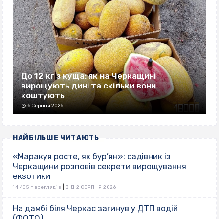
До 12 кг з куща: як на Черкащині
вирощують дині та скільки вони
коштують
6 Серпня 2026
НАЙБІЛЬШЕ ЧИТАЮТЬ
«Маракуя росте, як бур’ян»: садівник із
Черкащини розповів секрети вирощування
екзотики
|
14 405 переглядів
ВІД 2 СЕРПНЯ 2026
На дамбі біля Черкас загинув у ДТП водій
(ФОТО)