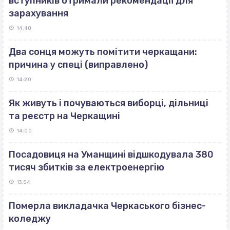
вступників отримали рекомендації для
зарахування
14:40
Два сонця можуть помітити черкащани:
причина у спеці (виправлено)
14:20
Як живуть і почуваються виборці, дільниці
та реєстр на Черкащині
14:00
Посадовиця на Уманщині відшкодувала 380
тисяч збитків за електроенергію
13:54
Померла викладачка Черкаського бізнес-
коледжу