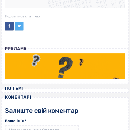
ВІСІМНАДЦЯТЬ ТРИ НУЛІ
ВІСІМНАДЦЯТЬ ТРИ НУЛІ
ВІСІМНАДЦЯТЬ ТРИ НУЛІ
ВІСІМНАДЦЯТЬ ТРИ НУЛІ
Поділитись статтею
РЕКЛАМА
ПО ТЕМІ
КОМЕНТАРІ
Залиште свій коментар
Ваше ім'я
*