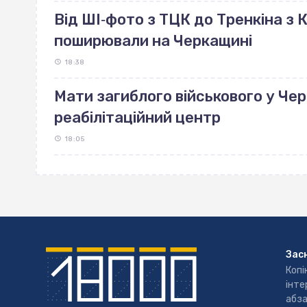
Від ШІ‐фото з ТЦК до Тренкіна з К
поширювали на Черкащині
18:38
Мати загиблого військового у Че
реабілітаційний центр
18:05
Зас
Копі
інте
абза