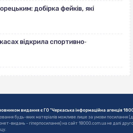
орецьким: добірка фейків, які
ркасах відкрила спортивно‐
новником видання є ГО “Черкаська інформаційна агенція 180
ювання будь-яких матеріалів можливе лише за умови посилання (
рнет-видань - гіперпосилання) на сайт 18000.com.ua не далі друг
цу.