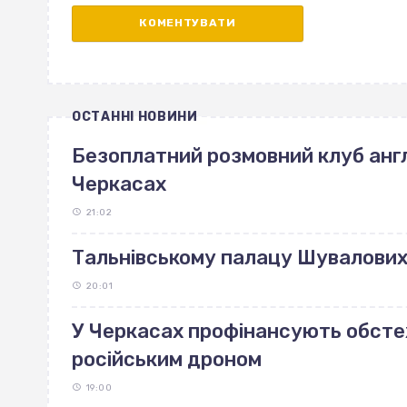
ОСТАННІ НОВИНИ
Безоплатний розмовний клуб англ
Черкасах
21:02
Тальнівському палацу Шувалових 
20:01
У Черкасах профінансують обст
російським дроном
19:00