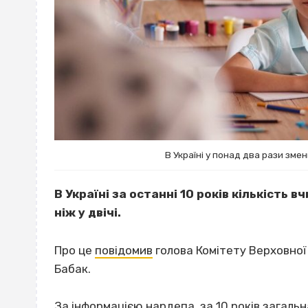
В Україні у понад два рази змен
В Україні за останні 10 років кількість 
ніж у двічі.
Про це
повідомив
голова Комітету Верховної 
Бабак.
За інформацією нардепа, за 10 років загальна