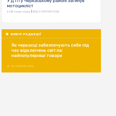
У ДТП у Черкаському районі загинув
мотоцикліст
|
6 143 переглядів
ВІД 3 СЕРПНЯ 2026
ВИБІР РЕДАКЦІЇ
Як черкасці забезпечують себе під
час відключень світла:
найпопулярніші товари
29 ЧЕРВНЯ 2026