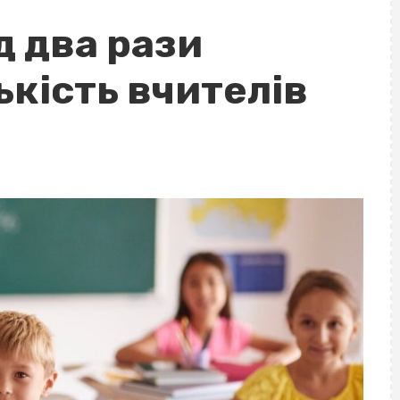
д два рази
ькість вчителів