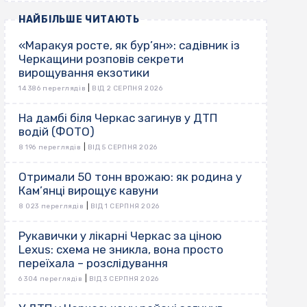
НАЙБІЛЬШЕ ЧИТАЮТЬ
«Маракуя росте, як бур’ян»: садівник із
Черкащини розповів секрети
вирощування екзотики
|
14 386 переглядів
ВІД 2 СЕРПНЯ 2026
На дамбі біля Черкас загинув у ДТП
водій (ФОТО)
|
8 196 переглядів
ВІД 5 СЕРПНЯ 2026
Отримали 50 тонн врожаю: як родина у
Кам’янці вирощує кавуни
|
8 023 переглядів
ВІД 1 СЕРПНЯ 2026
Рукавички у лікарні Черкас за ціною
Lexus: схема не зникла, вона просто
переїхала – розслідування
|
6 304 переглядів
ВІД 3 СЕРПНЯ 2026