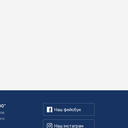
00”
Наш фейсбук
для
ого
Наш інстаграм