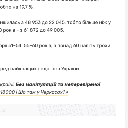
обто на 19,7 %.
еншилась з 48 953 до 22 045, тобто більше ніж у
 років – з 61 872 до 49 005.
рії 51–54, 55–60 років, а понад 60 навіть трохи
ред найкращих педагогів України.
країні.
Без маніпуляцій та неперевіреної
ВІСІМНАДЦЯТЬ ТРИ НУЛІ
«18000 | Шо там у Черкасах?»
ВІСІМНАДЦЯТЬ ТРИ НУЛІ
ВІСІМНАДЦЯТЬ ТРИ НУЛІ
ВІСІМНАДЦЯТЬ ТРИ НУЛІ
ВІСІМНАДЦЯТЬ ТРИ НУЛІ
ВІСІМНАДЦЯТЬ ТРИ НУЛІ
k
ВІСІМНАДЦЯТЬ ТРИ НУЛІ
ВІСІМНАДЦЯТЬ ТРИ НУЛІ