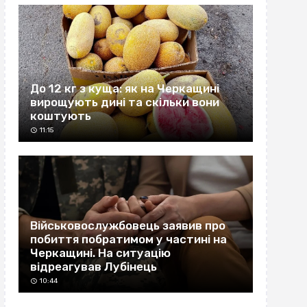
До 12 кг з куща: як на Черкащині
вирощують дині та скільки вони
коштують
11:15
Військовослужбовець заявив про
побиття побратимом у частині на
Черкащині. На ситуацію
відреагував Лубінець
10:44