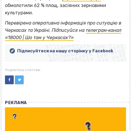
обмолотили 62 % площ, засіяних зерновими
культурами.
Перевірена оперативна інформація про ситуацію в
ВІСІМНАДЦЯТЬ ТРИ НУЛІ
Черкасах та Україні. Підписуйся на
телеграм‐канал
ВІСІМНАДЦЯТЬ ТРИ НУЛІ
ВІСІМНАДЦЯТЬ ТРИ НУЛІ
«18000 | Шо там у Черкасах?»
ВІСІМНАДЦЯТЬ ТРИ НУЛІ
ВІСІМНАДЦЯТЬ ТРИ НУЛІ
ВІСІМНАДЦЯТЬ ТРИ НУЛІ
Підписуйтеся на нашу сторінку у Facebook
ВІСІМНАДЦЯТЬ ТРИ НУЛІ
ВІСІМНАДЦЯТЬ ТРИ НУЛІ
Поділитись статтею
РЕКЛАМА