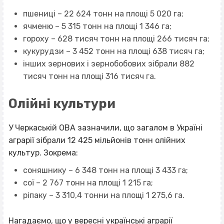
пшениці – 22 624 тонн на площі 5 020 га;
ячменю – 5 315 тонн на площі 1 346 га;
гороху – 628 тисяч тонн на площі 266 тисяч га;
кукурудзи – 3 452 тонн на площі 638 тисяч га;
інших зернових і зернобобових зібрали 882
тисяч тонн на площі 316 тисяч га.
Олійні культури
У Черкаській ОВА зазначили, що загалом в Україні
аграрії зібрали 12 425 мільйонів тонн олійних
культур. Зокрема:
соняшнику – 6 348 тонн на площі 3 433 га;
сої – 2 767 тонн на площі 1 215 га;
ріпаку – 3 310,4 тонни на площі 1 275,6 га.
Нагадаємо, що у вересні
українські аграрії