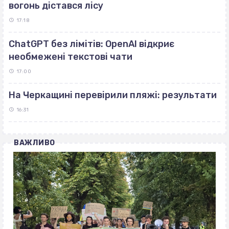
вогонь дістався лісу
17:18
ChatGPT без лімітів: OpenAI відкриє
необмежені текстові чати
17:00
На Черкащині перевірили пляжі: результати
16:31
ВАЖЛИВО