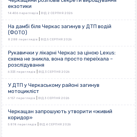
Черкащини розповів секрети вирощування
екзотики
|
14 406 переглядів
ВІД 2 СЕРПНЯ 2026
На дамбі біля Черкас загинув у ДТП водій
(ФОТО)
|
8 288 переглядів
ВІД 5 СЕРПНЯ 2026
Рукавички у лікарні Черкас за ціною Lexus:
схема не зникла, вона просто переїхала –
розслідування
|
6 333 переглядів
ВІД 3 СЕРПНЯ 2026
У ДТП у Черкаському районі загинув
мотоцикліст
|
6 157 переглядів
ВІД 3 СЕРПНЯ 2026
Черкащан запрошують утворити «живий
коридор»
|
5 874 переглядів
ВІД 4 СЕРПНЯ 2026