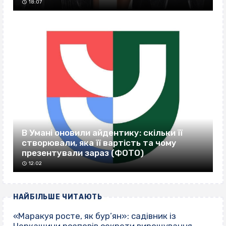
18:07
В Умані оновили айдентику: скільки її
створювали, яка її вартість та чому
презентували зараз (ФОТО)
12:02
НАЙБІЛЬШЕ ЧИТАЮТЬ
«Маракуя росте, як бур’ян»: садівник із