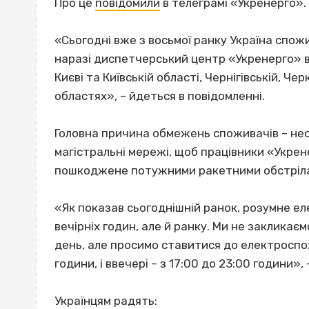
Про це
повідомили
в телеграмі «Укренерго».
«Сьогодні вже з восьмої ранку Україна спожи
наразі д
испетчерський центр «Укренерго» 
Києві та Київській області, Чернігівській, Че
областях», – йдеться в повідомленні.
Головна причина обмежень споживачів – не
магістральні мережі, щоб працівники «Укре
пошкоджене потужними ракетними обстріл
«Як показав сьогоднішній ранок, розумне е
вечірніх годин, але й ранку. Ми не закликає
день, але просимо ставитися до електроспож
години, і ввечері – з 17:00 до 23:00 години»
Українцям радять: