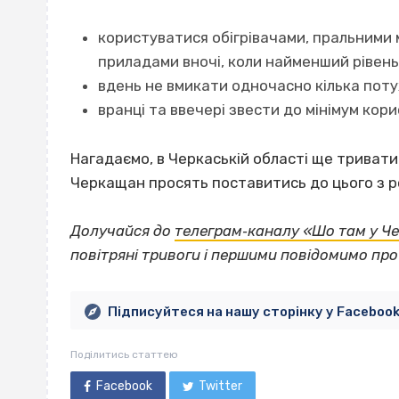
користуватися обігрівачами, пральними
приладами вночі, коли найменший рівень
вдень не вмикати одночасно кілька пот
вранці та ввечері звести до мінімум ко
Нагадаємо, в Черкаській області ще триват
Черкащан просять поставитись до цього з р
Долучайся до
телеграм‐каналу «Шо там у Ч
повітряні тривоги і першими повідомимо пр
Підписуйтеся на нашу сторінку у Faceboo
Поділитись статтею
Facebook
Twitter