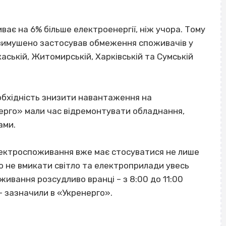
ває на 6% більше електроенергії, ніж учора. Тому
вимушено застосував обмеження споживачів у
ркаській, Житомирській, Харківській та Сумській
обхідність знизити навантаження на
нерго» мали час відремонтувати обладнання,
ами.
лектроспоживання вже має стосуватися не лише
мо не вмикати світло та електроприлади увесь
ивання розсудливо вранці – з 8:00 до 11:00
, – зазначили в «Укренерго».