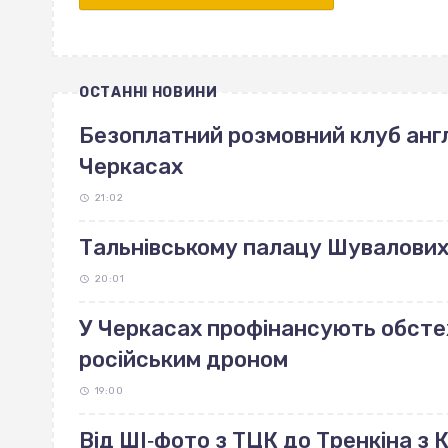
ОСТАННІ НОВИНИ
Безоплатний розмовний клуб англ
Черкасах
21:02
Тальнівському палацу Шувалових 
20:01
У Черкасах профінансують обст
російським дроном
19:00
Від ШІ‐фото з ТЦК до Тренкіна з К