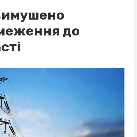
 вимушено
меження до
сті