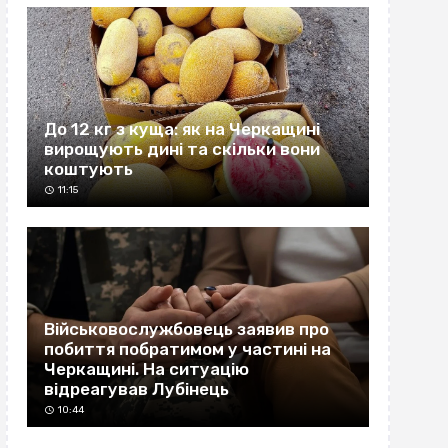
До 12 кг з куща: як на Черкащині
вирощують дині та скільки вони
коштують
11:15
Військовослужбовець заявив про
побиття побратимом у частині на
Черкащині. На ситуацію
відреагував Лубінець
10:44