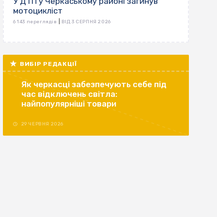
У ДТП у Черкаському районі загинув
мотоцикліст
|
6 143 переглядів
ВІД 3 СЕРПНЯ 2026
ВИБІР РЕДАКЦІЇ
Як черкасці забезпечують себе під
час відключень світла:
найпопулярніші товари
29 ЧЕРВНЯ 2026