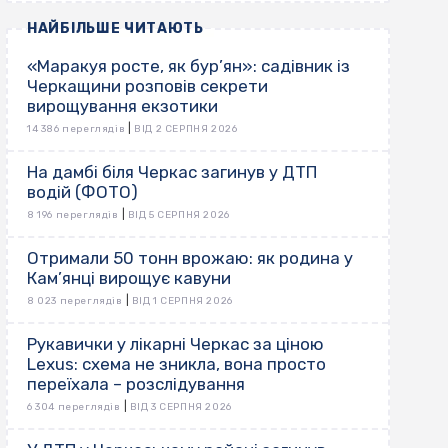
НАЙБІЛЬШЕ ЧИТАЮТЬ
«Маракуя росте, як бур’ян»: садівник із
Черкащини розповів секрети
вирощування екзотики
|
14 386 переглядів
ВІД 2 СЕРПНЯ 2026
На дамбі біля Черкас загинув у ДТП
водій (ФОТО)
|
8 196 переглядів
ВІД 5 СЕРПНЯ 2026
Отримали 50 тонн врожаю: як родина у
Кам’янці вирощує кавуни
|
8 023 переглядів
ВІД 1 СЕРПНЯ 2026
Рукавички у лікарні Черкас за ціною
Lexus: схема не зникла, вона просто
переїхала – розслідування
|
6 304 переглядів
ВІД 3 СЕРПНЯ 2026