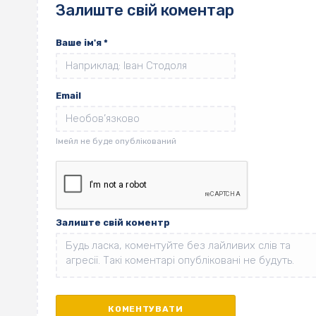
Залиште свій коментар
Ваше ім'я
*
Email
Залиште свій коментр