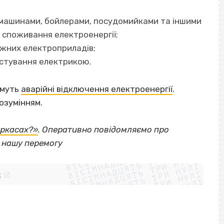
 машинами, бойлерами, посудомийками та іншими
 споживання електроенергії;
ужних електроприладів;
ристування електрикою.
имуть
аварійні відключення електроенергії
.
озумінням.
еркасах?»
. Оперативно повідомляємо про
ВІСІМНАДЦЯТЬ ТРИ НУЛІ
о нашу перемогу
ВІСІМНАДЦЯТЬ ТРИ НУЛІ
ВІСІМНАДЦЯТЬ ТРИ НУЛІ
ВІСІМНАДЦЯТЬ ТРИ НУЛІ
ВІСІМНАДЦЯТЬ ТРИ НУЛІ
ВІСІМНАДЦЯТЬ ТРИ НУЛІ
k
ВІСІМНАДЦЯТЬ ТРИ НУЛІ
ВІСІМНАДЦЯТЬ ТРИ НУЛІ