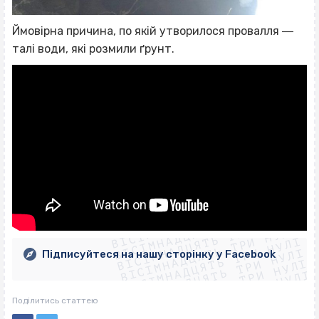
Ймовірна причина, по якій утворилося провалля ―
талі води, які розмили ґрунт.
ВІСІМНАДЦЯТЬ ТРИ НУЛІ
ВІСІМНАДЦЯТЬ ТРИ НУЛІ
ВІСІМНАДЦЯТЬ ТРИ НУЛІ
ВІСІМНАДЦЯТЬ ТРИ НУЛІ
ВІСІМНАДЦЯТЬ ТРИ НУЛІ
ВІСІМНАДЦЯТЬ ТРИ НУЛІ
Підписуйтеся на нашу сторінку у Facebook
ВІСІМНАДЦЯТЬ ТРИ НУЛІ
ВІСІМНАДЦЯТЬ ТРИ НУЛІ
Поділитись статтею