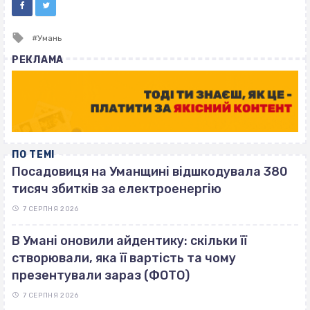
Tagged
Умань
with
РЕКЛАМА
ПО ТЕМІ
Посадовиця на Уманщині відшкодувала 380
тисяч збитків за електроенергію
7 СЕРПНЯ 2026
В Умані оновили айдентику: скільки її
створювали, яка її вартість та чому
презентували зараз (ФОТО)
7 СЕРПНЯ 2026