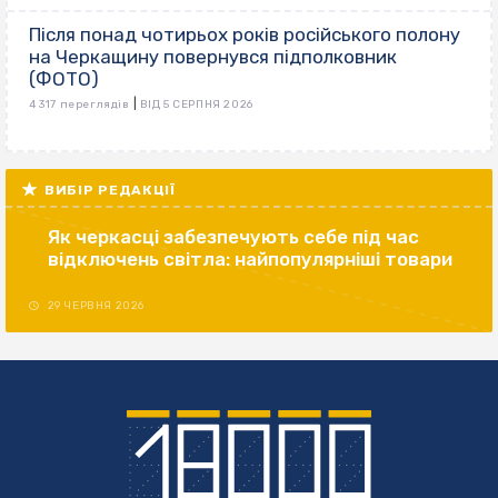
Після понад чотирьох років російського полону
на Черкащину повернувся підполковник
(ФОТО)
|
4 317 переглядів
ВІД 5 СЕРПНЯ 2026
ВИБІР РЕДАКЦІЇ
Як черкасці забезпечують себе під час
відключень світла: найпопулярніші товари
29 ЧЕРВНЯ 2026