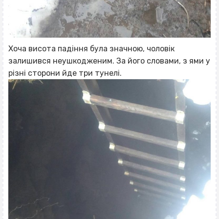
Хоча висота падіння була значною, чоловік
залишився неушкодженим. За його словами, з ями у
різні сторони йде три тунелі.