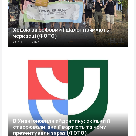
Ходою за реформи і діалог прямують
черкасці (ФОТО)
7 Серпня 2026
В Умані оновили айдентику: скільки її
створювали, яка її вартість та чому
презентували зараз (ФОТО)