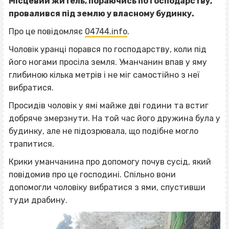
Місцевий житель, пораючись по господарству,
провалився під землю у власному будинку.
Про це повідомляє
04744.info
.
Чоловік уранці порався по господарству, коли під
його ногами просіла земля. Уманчанин впав у яму
глибиною кілька метрів і не міг самостійно з неї
вибратися.
Просидів чоловік у ямі майже дві години та встиг
добряче змерзнути. На той час його дружина була у
будинку, але не підозрювала, що подібне могло
трапитися.
Крики уманчанина про допомогу почув сусід, який
повідомив про це господині. Спільно вони
допомогли чоловіку вибратися з ями, спустивши
туди драбину.