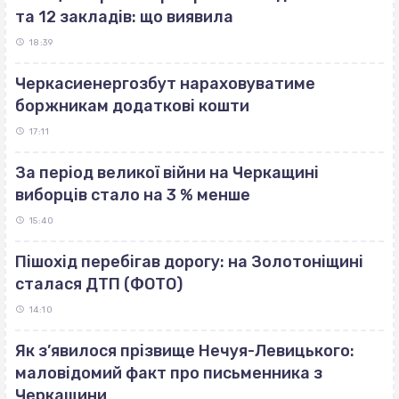
та 12 закладів: що виявила
18:39
Черкасиенергозбут нараховуватиме
боржникам додаткові кошти
17:11
За період великої війни на Черкащині
виборців стало на 3 % менше
15:40
Пішохід перебігав дорогу: на Золотоніщині
сталася ДТП (ФОТО)
14:10
Як з’явилося прізвище Нечуя-Левицького:
маловідомий факт про письменника з
Черкащини