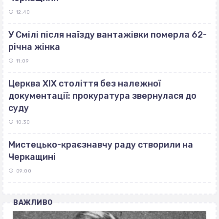
12:40
У Смілі після наїзду вантажівки померла 62-
річна жінка
11:09
Церква ХІХ століття без належної
документації: прокуратура звернулася до
суду
10:30
Мистецько-краєзнавчу раду створили на
Черкащині
09:00
ВАЖЛИВО