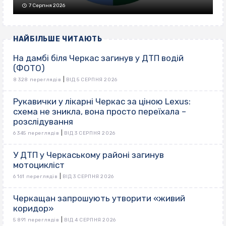
7 Серпня 2026
НАЙБІЛЬШЕ ЧИТАЮТЬ
На дамбі біля Черкас загинув у ДТП водій
(ФОТО)
|
8 328 переглядів
ВІД 5 СЕРПНЯ 2026
Рукавички у лікарні Черкас за ціною Lexus:
схема не зникла, вона просто переїхала –
розслідування
|
6 345 переглядів
ВІД 3 СЕРПНЯ 2026
У ДТП у Черкаському районі загинув
мотоцикліст
|
6 161 переглядів
ВІД 3 СЕРПНЯ 2026
Черкащан запрошують утворити «живий
коридор»
|
5 891 переглядів
ВІД 4 СЕРПНЯ 2026