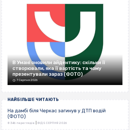
В Умані оновили айдентику: скільки її
створювали, яка її вартість та чому
презентували зараз (ФОТО)
7 Серпня 2026
НАЙБІЛЬШЕ ЧИТАЮТЬ
На дамбі біля Черкас загинув у ДТП водій
(ФОТО)
|
8 346 переглядів
ВІД 5 СЕРПНЯ 2026