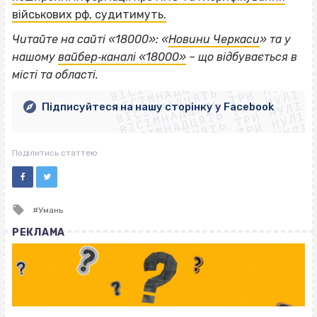
військових рф, судитимуть.
Читайте на сайті «18000»: «
Новини Черкаси
» та у
ВІСІМНАДЦЯТЬ ТРИ НУЛІ
нашому
вайбер‐каналі «18000»
– що відбувається в
ВІСІМНАДЦЯТЬ ТРИ НУЛІ
ВІСІМНАДЦЯТЬ ТРИ НУЛІ
місті та області.
ВІСІМНАДЦЯТЬ ТРИ НУЛІ
ВІСІМНАДЦЯТЬ ТРИ НУЛІ
ВІСІМНАДЦЯТЬ ТРИ НУЛІ
Підписуйтеся на нашу сторінку у Facebook
ВІСІМНАДЦЯТЬ ТРИ НУЛІ
ВІСІМНАДЦЯТЬ ТРИ НУЛІ
Поділитись статтею
Tagged
Умань
with
РЕКЛАМА