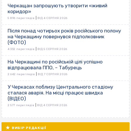
Черкащан запрошують утворити «живий
коридор»
|
5 896 переглядів
ВІД 4 СЕРПНЯ 2026
Після понад чотирьох років російського полону
на Черкащину повернувся підполковник
(ФОТО)
|
4 332 переглядів
ВІД 5 СЕРПНЯ 2026
На Черкащині по російській цілі успішно
відпрацювала ППО, – Табурець
|
2 642 переглядів
ВІД 7 СЕРПНЯ 2026
У Черкасах поблизу Центрального стадіону
сталася аварія. На місці працює швидка
(ВІДЕО)
|
2 577 переглядів
ВІД 4 СЕРПНЯ 2026
ВИБІР РЕДАКЦІЇ