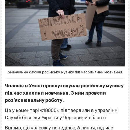
Уманчанин слухав російську музику під час хвилини мовчання
Чоловік в Умані прослуховував російську музику
під час хвилини мовчання. З ним провели
роз’яснювальну роботу.
Це у коментарі «18000» підтвердили в управлінні
Службі безпеки України у Черкаській області.
Відомо, що чоловік у понеділок, 6 липня, під час