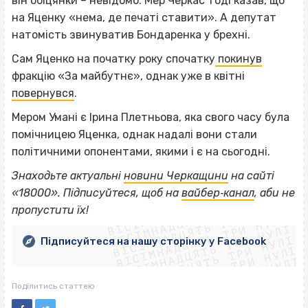
він обіцянки – невідомо. Мер Черкас тоді казав, що
на Яценку «нема, де печаті ставити». А депутат
натомість звинуватив Бондаренка у брехні.
Сам Яценко на початку року спочатку
покинув
фракцію «За майбутнє», однак уже в квітні
повернувся
.
Мером Умані є Ірина Плетньова, яка свого часу була
помічницею Яценка, однак надалі вони стали
політичними опонентами, якими і є на сьогодні.
Знаходьте актуальні
новини Черкащини
на сайті
ВІСІМНАДЦЯТЬ ТРИ НУЛІ
«18000». Підписуйтеся, щоб на
вайбер‐канал
, аби не
ВІСІМНАДЦЯТЬ ТРИ НУЛІ
ВІСІМНАДЦЯТЬ ТРИ НУЛІ
пропустити їх!
ВІСІМНАДЦЯТЬ ТРИ НУЛІ
ВІСІМНАДЦЯТЬ ТРИ НУЛІ
ВІСІМНАДЦЯТЬ ТРИ НУЛІ
Підписуйтеся на нашу сторінку у Facebook
ВІСІМНАДЦЯТЬ ТРИ НУЛІ
ВІСІМНАДЦЯТЬ ТРИ НУЛІ
Поділитись статтею