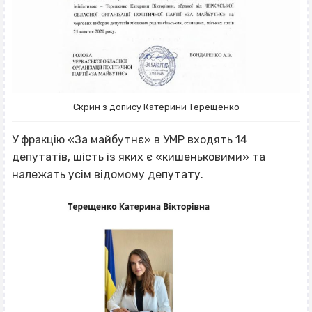
Скрин з допису Катерини Терещенко
У фракцію «За майбутнє» в УМР входять 14
депутатів, шість із яких є «кишеньковими» та
належать усім відомому депутату.