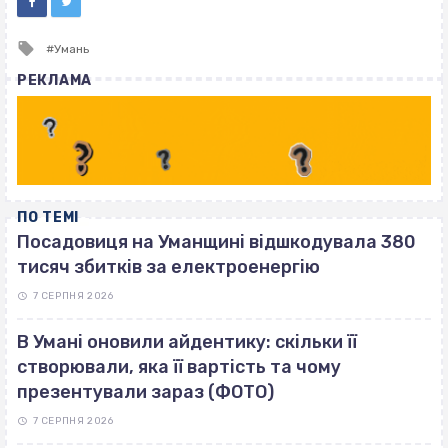
Tagged
Умань
with
РЕКЛАМА
ПО ТЕМІ
Посадовиця на Уманщині відшкодувала 380
тисяч збитків за електроенергію
7 СЕРПНЯ 2026
В Умані оновили айдентику: скільки її
створювали, яка її вартість та чому
презентували зараз (ФОТО)
7 СЕРПНЯ 2026