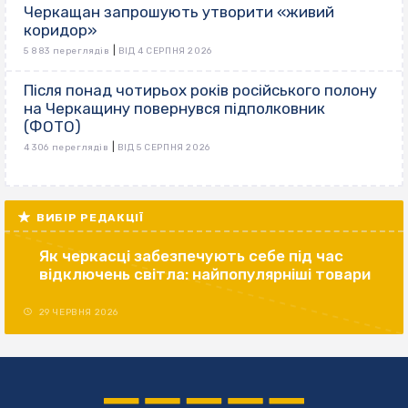
Черкащан запрошують утворити «живий
коридор»
|
5 883 переглядів
ВІД 4 СЕРПНЯ 2026
Після понад чотирьох років російського полону
на Черкащину повернувся підполковник
(ФОТО)
|
4 306 переглядів
ВІД 5 СЕРПНЯ 2026
ВИБІР РЕДАКЦІЇ
Як черкасці забезпечують себе під час
відключень світла: найпопулярніші товари
29 ЧЕРВНЯ 2026