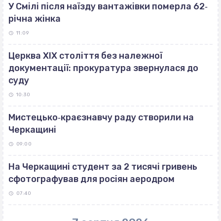
У Смілі після наїзду вантажівки померла 62‐
річна жінка
11:09
Церква ХІХ століття без належної
документації: прокуратура звернулася до
суду
10:30
Мистецько‐краєзнавчу раду створили на
Черкащині
09:00
На Черкащині студент за 2 тисячі гривень
сфотографував для росіян аеродром
07:40