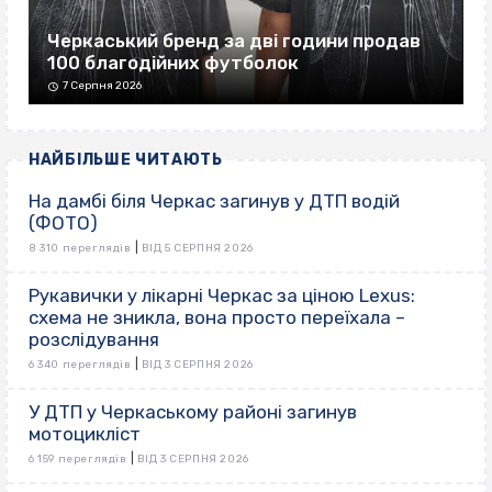
Черкаський бренд за дві години продав
100 благодійних футболок
7 Серпня 2026
НАЙБІЛЬШЕ ЧИТАЮТЬ
На дамбі біля Черкас загинув у ДТП водій
(ФОТО)
|
8 310 переглядів
ВІД 5 СЕРПНЯ 2026
Рукавички у лікарні Черкас за ціною Lexus:
схема не зникла, вона просто переїхала –
розслідування
|
6 340 переглядів
ВІД 3 СЕРПНЯ 2026
У ДТП у Черкаському районі загинув
мотоцикліст
|
6 159 переглядів
ВІД 3 СЕРПНЯ 2026