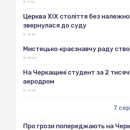
11:09
Церква ХІХ століття без належно
звернулася до суду
10:30
Мистецько‐краєзнавчу раду ство
09:00
На Черкащині студент за 2 тисяч
аеродром
07:40
7 се
Про грози попереджають на Чер