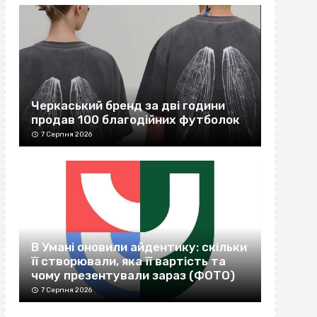
Черкаський бренд за дві години
продав 100 благодійних футболок
7 Серпня 2026
В Умані оновили айдентику: скільки
її створювали, яка її вартість та
чому презентували зараз (ФОТО)
7 Серпня 2026