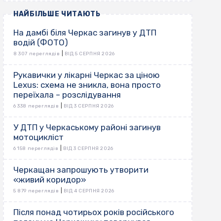
НАЙБІЛЬШЕ ЧИТАЮТЬ
На дамбі біля Черкас загинув у ДТП
водій (ФОТО)
|
8 307 переглядів
ВІД 5 СЕРПНЯ 2026
Рукавички у лікарні Черкас за ціною
Lexus: схема не зникла, вона просто
переїхала – розслідування
|
6 338 переглядів
ВІД 3 СЕРПНЯ 2026
У ДТП у Черкаському районі загинув
мотоцикліст
|
6 158 переглядів
ВІД 3 СЕРПНЯ 2026
Черкащан запрошують утворити
«живий коридор»
|
5 879 переглядів
ВІД 4 СЕРПНЯ 2026
Після понад чотирьох років російського