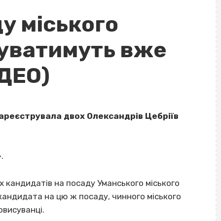
ду міського
уватимуть вже
ІДЕО)
зареєструвала двох Олександрів Цебріїв
.
.
х кандидатів на посаду Уманського міського
 кандидата на цю ж посаду, чинного міського
овисуванці.