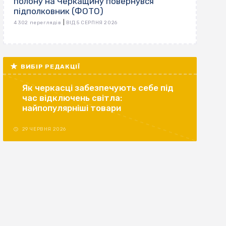
полону на Черкащину повернувся
підполковник (ФОТО)
|
4 302 переглядів
ВІД 5 СЕРПНЯ 2026
ВИБІР РЕДАКЦІЇ
Як черкасці забезпечують себе під
час відключень світла:
найпопулярніші товари
29 ЧЕРВНЯ 2026