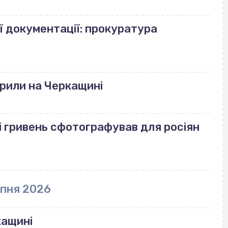
ї документації: прокуратура
рили на Черкащині
і гривень сфотографував для росіян
рпня 2026
кащині