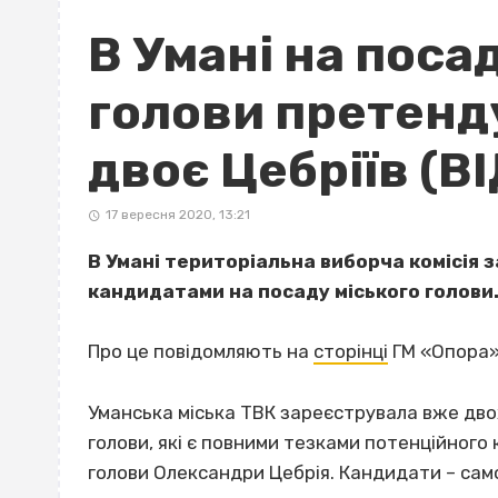
В Умані на поса
голови претенд
двоє Цебріїв (В
17 вересня 2020, 13:21
В Умані територіальна виборча комісія 
кандидатами на посаду міського голови
Про це повідомляють на
сторінці
ГМ «Опора»
Уманська міська ТВК зареєструвала вже дво
голови, які є повними тезками потенційного
голови Олександри Цебрія. Кандидати – сам