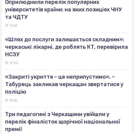
Оприлюднили перелік популярних
університетів країни: на яких позиціях ЧНУ
та ЧДТУ
17:33
«Шлях до послуги залишається складним»:
черкаські лікарні, де роблять КТ, перевірила
НСЗУ
17:02
«Закриті укриття – це неприпустимо», –
Табурець закликав черкащан звертатися у
поліцію
16:35
Три педагогині з Черкащини увійшли у
перелік фіналісток щорічної національної
премії