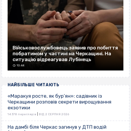
Військовослужбовець заявив про побиття
побратимом у частині на Черкащині. На
ситуацію відреагував Лубінець
10:44
НАЙБІЛЬШЕ ЧИТАЮТЬ
«Маракуя росте, як бур’ян»: садівник із
Черкащини розповів секрети вирощування
екзотики
|
14 378 переглядів
ВІД 2 СЕРПНЯ 2026
На дамбі біля Черкас загинув у ДТП водій