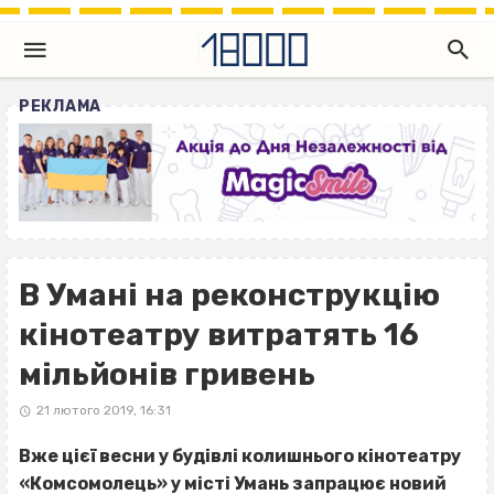
РЕКЛАМА
В Умані на реконструкцію
кінотеатру витратять 16
мільйонів гривень
21 лютого 2019, 16:31
Вже цієї весни у будівлі колишнього кінотеатру
«Комсомолець» у місті Умань запрацює новий