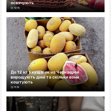
освячують
12:15
До 12 кг з куща: як на Черкащині
вирощують дині та скільки вони
коштують
11:15