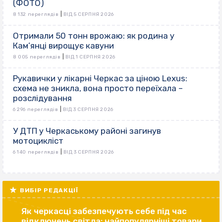
(ФОТО)
|
8 132 переглядів
ВІД 5 СЕРПНЯ 2026
Отримали 50 тонн врожаю: як родина у
Кам’янці вирощує кавуни
|
8 005 переглядів
ВІД 1 СЕРПНЯ 2026
Рукавички у лікарні Черкас за ціною Lexus:
схема не зникла, вона просто переїхала –
розслідування
|
6 296 переглядів
ВІД 3 СЕРПНЯ 2026
У ДТП у Черкаському районі загинув
мотоцикліст
|
6 140 переглядів
ВІД 3 СЕРПНЯ 2026
ВИБІР РЕДАКЦІЇ
Як черкасці забезпечують себе під час
відключень світла: найпопулярніші товари