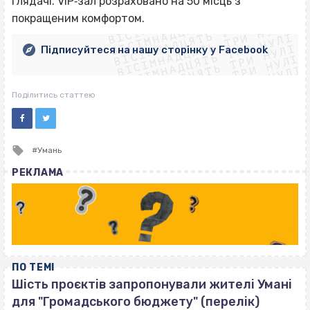
ВІСІМНАДЦЯТЬ ТРИ НУЛІ
глядачі. VIP‐зал розраховано на 50 місць з
ВІСІМНАДЦЯТЬ ТРИ НУЛІ
ВІСІМНАДЦЯТЬ ТРИ НУЛІ
покращеним комфортом.
ВІСІМНАДЦЯТЬ ТРИ НУЛІ
ВІСІМНАДЦЯТЬ ТРИ НУЛІ
ВІСІМНАДЦЯТЬ ТРИ НУЛІ
Підписуйтеся на нашу сторінку у Facebook
ВІСІМНАДЦЯТЬ ТРИ НУЛІ
ВІСІМНАДЦЯТЬ ТРИ НУЛІ
Поділитись статтею
Tagged
Умань
with
РЕКЛАМА
ПО ТЕМІ
Шість проєктів запропонували жителі Умані
для "Громадського бюджету" (перелік)