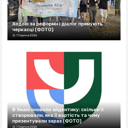
Ходою за реформи і діалог прямують
черкасці (ФОТО)
7 Серпня 2026
В Умані оновили айдентику: скільки її
створювали, яка її вартість та чому
презентували зараз (ФОТО)
7 Серпня 2026