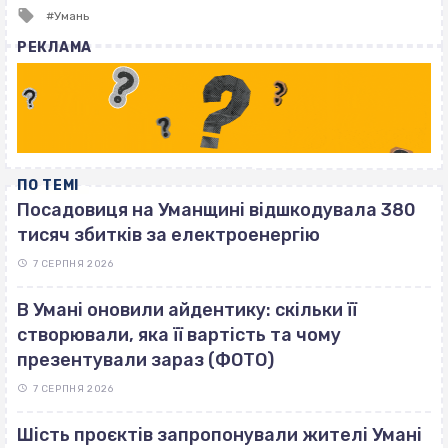
Tagged
Умань
with
РЕКЛАМА
ПО ТЕМІ
Посадовиця на Уманщині відшкодувала 380
тисяч збитків за електроенергію
7 СЕРПНЯ 2026
В Умані оновили айдентику: скільки її
створювали, яка її вартість та чому
презентували зараз (ФОТО)
7 СЕРПНЯ 2026
Шість проєктів запропонували жителі Умані