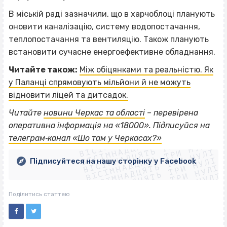
В міській раді зазначили, що в харчоблоці планують
оновити каналізацію, систему водопостачання,
теплопостачання та вентиляцію. Також планують
встановити сучасне енергоефективне обладнання.
Читайте також:
Між обіцянками та реальністю. Як
у Паланці спрямовують мільйони й не можуть
відновити ліцей та дитсадок.
Читайте
новини Черкас та області
– перевірена
ВІСІМНАДЦЯТЬ ТРИ НУЛІ
оперативна інформація на «18000». Підписуйся на
ВІСІМНАДЦЯТЬ ТРИ НУЛІ
ВІСІМНАДЦЯТЬ ТРИ НУЛІ
телеграм‐канал «Шо там у Черкасах?»
ВІСІМНАДЦЯТЬ ТРИ НУЛІ
ВІСІМНАДЦЯТЬ ТРИ НУЛІ
ВІСІМНАДЦЯТЬ ТРИ НУЛІ
Підписуйтеся на нашу сторінку у Facebook
ВІСІМНАДЦЯТЬ ТРИ НУЛІ
ВІСІМНАДЦЯТЬ ТРИ НУЛІ
Поділитись статтею