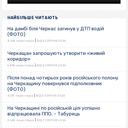
НАЙБІЛЬШЕ ЧИТАЮТЬ
На дамбі біля Черкас загинув у ДТП водій
(ФОТО)
|
8 345 переглядів
ВІД 5 СЕРПНЯ 2026
Черкащан запрошують утворити «живий
коридор»
|
5 896 переглядів
ВІД 4 СЕРПНЯ 2026
Після понад чотирьох років російського полону
на Черкащину повернувся підполковник
(ФОТО)
|
4 331 переглядів
ВІД 5 СЕРПНЯ 2026
На Черкащині по російській цілі успішно
відпрацювала ППО, – Табурець
|
2 642 переглядів
ВІД 7 СЕРПНЯ 2026