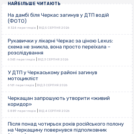
НАЙБІЛЬШЕ ЧИТАЮТЬ
На дамбі біля Черкас загинув у ДТП водій
(ФОТО)
|
8 324 переглядів
ВІД 5 СЕРПНЯ 2026
Рукавички у лікарні Черкас за ціною Lexus:
схема не зникла, вона просто переїхала –
розслідування
|
6 343 переглядів
ВІД 3 СЕРПНЯ 2026
У ДТП у Черкаському районі загинув
мотоцикліст
|
6 161 переглядів
ВІД 3 СЕРПНЯ 2026
Черкащан запрошують утворити «живий
коридор»
|
5 889 переглядів
ВІД 4 СЕРПНЯ 2026
Після понад чотирьох років російського полону
на Черкащину повернувся підполковник