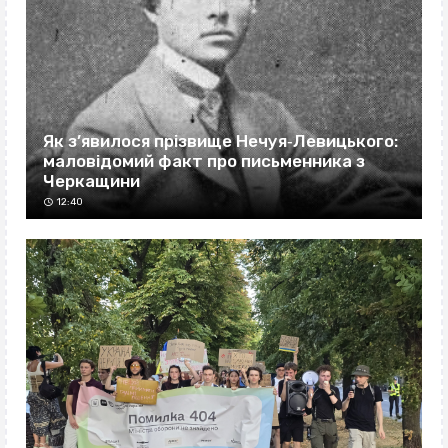
Як з’явилося прізвище Нечуя‐Левицького:
маловідомий факт про письменника з
Черкащини
12:40