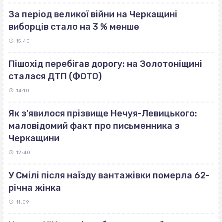
За період великої війни на Черкащині
виборців стало на 3 % менше
15:40
Пішохід перебігав дорогу: на Золотоніщині
сталася ДТП (ФОТО)
14:10
Як з’явилося прізвище Нечуя-Левицького:
маловідомий факт про письменника з
Черкащини
12:40
У Смілі після наїзду вантажівки померла 62-
річна жінка
11:09