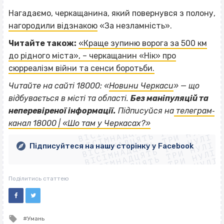
Нагадаємо, черкащанина, який повернувся з полону,
нагородили відзнакою
«За незламність».
Читайте також:
«Краще зупиню ворога за 500 км
до рідного міста», – черкащанин «Нік» про
сюрреалізм війни та сенси боротьби.
Читайте на сайті 18000: «
Новини Черкаси
» — що
відбувається в місті та області.
Без маніпуляцій та
ВІСІМНАДЦЯТЬ ТРИ НУЛІ
неперевіреної інформації.
Підписуйся на
телеграм‐
ВІСІМНАДЦЯТЬ ТРИ НУЛІ
ВІСІМНАДЦЯТЬ ТРИ НУЛІ
канал 18000 | «Шо там у Черкасах?»
ВІСІМНАДЦЯТЬ ТРИ НУЛІ
ВІСІМНАДЦЯТЬ ТРИ НУЛІ
ВІСІМНАДЦЯТЬ ТРИ НУЛІ
Підписуйтеся на нашу сторінку у Facebook
ВІСІМНАДЦЯТЬ ТРИ НУЛІ
ВІСІМНАДЦЯТЬ ТРИ НУЛІ
Поділитись статтею
Tagged
Умань