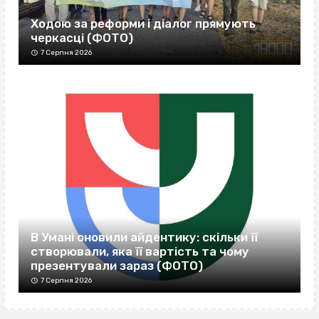
Ходою за реформи і діалог прямують
черкасці (ФОТО)
7 Серпня 2026
В Умані оновили айдентику: скільки її
створювали, яка її вартість та чому
презентували зараз (ФОТО)
7 Серпня 2026