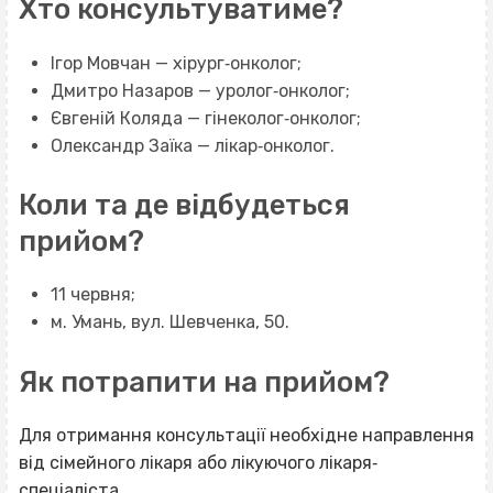
Хто консультуватиме?
Ігор Мовчан — хірург‐онколог;
Дмитро Назаров — уролог‐онколог;
Євгеній Коляда — гінеколог‐онколог;
Олександр Заїка — лікар‐онколог.
Коли та де відбудеться
прийом?
11 червня;
м. Умань, вул. Шевченка, 50.
Як потрапити на прийом?
Для отримання консультації необхідне направлення
від сімейного лікаря або лікуючого лікаря‐
спеціаліста.