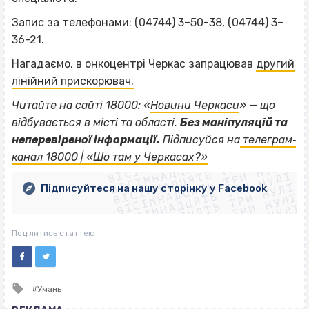
Запис за телефонами: (04744) 3–50-38, (04744) 3–
36-21.
Нагадаємо, в онкоцентрі Черкас запрацював
другий
лінійний прискорювач.
Читайте на сайті 18000: «
Новини Черкаси
» — що
відбувається в місті та області.
Без маніпуляцій та
ВІСІМНАДЦЯТЬ ТРИ НУЛІ
неперевіреної інформації.
Підписуйся на
телеграм‐
ВІСІМНАДЦЯТЬ ТРИ НУЛІ
ВІСІМНАДЦЯТЬ ТРИ НУЛІ
канал 18000 | «Шо там у Черкасах?»
ВІСІМНАДЦЯТЬ ТРИ НУЛІ
ВІСІМНАДЦЯТЬ ТРИ НУЛІ
ВІСІМНАДЦЯТЬ ТРИ НУЛІ
Підписуйтеся на нашу сторінку у Facebook
ВІСІМНАДЦЯТЬ ТРИ НУЛІ
ВІСІМНАДЦЯТЬ ТРИ НУЛІ
Поділитись статтею
Tagged
Умань
with