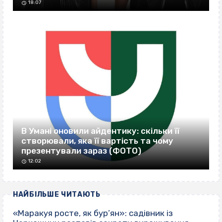
18:07
В Умані оновили айдентику: скільки її
створювали, яка її вартість та чому
презентували зараз (ФОТО)
12:02
НАЙБІЛЬШЕ ЧИТАЮТЬ
«Маракуя росте, як бур’ян»: садівник із