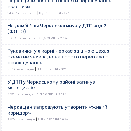
Черкащини розповів секрети вирощування
екзотики
|
14 406 переглядів
ВІД 2 СЕРПНЯ 2026
На дамбі біля Черкас загинув у ДТП водій
(ФОТО)
|
8 283 переглядів
ВІД 5 СЕРПНЯ 2026
Рукавички у лікарні Черкас за ціною Lexus:
схема не зникла, вона просто переїхала –
розслідування
|
6 333 переглядів
ВІД 3 СЕРПНЯ 2026
У ДТП у Черкаському районі загинув
мотоцикліст
|
6 155 переглядів
ВІД 3 СЕРПНЯ 2026
Черкащан запрошують утворити «живий
коридор»
|
5 874 переглядів
ВІД 4 СЕРПНЯ 2026