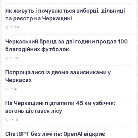
Як живуть і почуваються виборці, дільниці
та реєстр на Черкащині
18:20
Черкаський бренд за дві години продав 100
благодійних футболок
18:07
Попрощалися із двома захисниками у
Черкасах
17:41
На Черкащині підпалили 45 км узбіччя:
вогонь дістався лісу
17:18
ChatGPT без лімітів: OpenAI відкриє