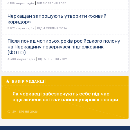
|
6 158 переглядів
ВІД 3 СЕРПНЯ 2026
Черкащан запрошують утворити «живий
коридор»
|
5 876 переглядів
ВІД 4 СЕРПНЯ 2026
Після понад чотирьох років російського полону
на Черкащину повернувся підполковник
(ФОТО)
|
4 300 переглядів
ВІД 5 СЕРПНЯ 2026
ВИБІР РЕДАКЦІЇ
Як черкасці забезпечують себе під час
відключень світла: найпопулярніші товари
29 ЧЕРВНЯ 2026