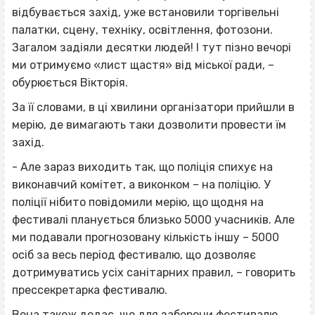
відбувається захід, уже встановили торгівельні
палатки, сцену, техніку, освітлення, фотозони.
Загалом задіяли десятки людей! І тут пізно вечорі
ми отримуємо «лист щастя» від міської ради, –
обурюється Вікторія.
За її словами, в ці хвилини організатори прийшли в
мерію, де вимагають таки дозволити провести їм
захід.
- Але зараз виходить так, що поліція спихує на
виконавчий комітет, а виконком – на поліцію. У
поліції нібито повідомили мерію, що щодня на
фестивалі планується близько 5000 учасників. Але
ми подавали прогнозовану кількість іншу – 5000
осіб за весь період фестивалю, що дозволяє
дотримуватись усіх санітарних правил, – говорить
прессекретарка фестивалю.
Вона також додає, що для заборони фестивалю