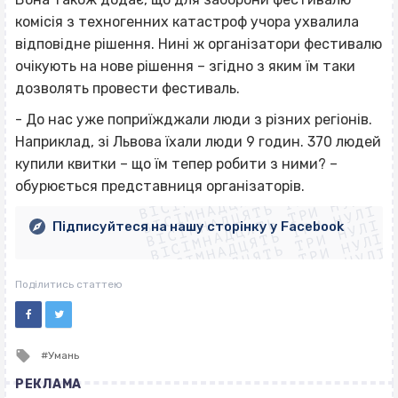
комісія з техногенних катастроф учора ухвалила
відповідне рішення. Нині ж організатори фестивалю
очікують на нове рішення – згідно з яким їм таки
дозволять провести фестиваль.
- До нас уже поприїжджали люди з різних регіонів.
Наприклад, зі Львова їхали люди 9 годин. 370 людей
ВІСІМНАДЦЯТЬ ТРИ НУЛІ
купили квитки – що їм тепер робити з ними? –
ВІСІМНАДЦЯТЬ ТРИ НУЛІ
ВІСІМНАДЦЯТЬ ТРИ НУЛІ
обурюється представниця організаторів.
ВІСІМНАДЦЯТЬ ТРИ НУЛІ
ВІСІМНАДЦЯТЬ ТРИ НУЛІ
ВІСІМНАДЦЯТЬ ТРИ НУЛІ
Підписуйтеся на нашу сторінку у Facebook
ВІСІМНАДЦЯТЬ ТРИ НУЛІ
ВІСІМНАДЦЯТЬ ТРИ НУЛІ
Поділитись статтею
Tagged
Умань
with
РЕКЛАМА