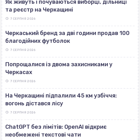
Як живуть і почуваються виборці, дільниці
та реєстр на Черкащині
7 СЕРПНЯ 2026
Черкаський бренд за дві години продав 100
благодійних футболок
7 СЕРПНЯ 2026
Попрощалися із двома захисниками у
Черкасах
7 СЕРПНЯ 2026
На Черкащині підпалили 45 км узбіччя:
вогонь дістався лісу
7 СЕРПНЯ 2026
ChatGPT без лімітів: OpenAI відкриє
необмежені текстові чати