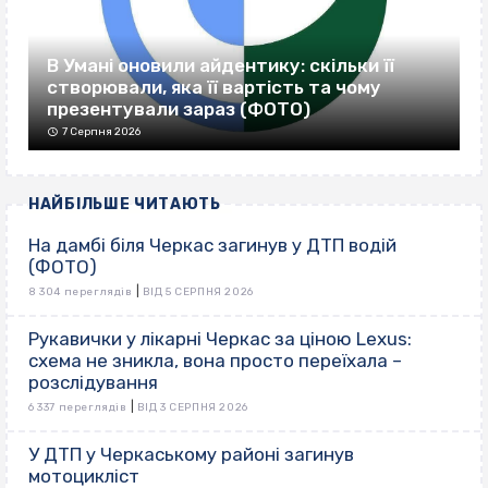
В Умані оновили айдентику: скільки її
створювали, яка її вартість та чому
презентували зараз (ФОТО)
7 Серпня 2026
НАЙБІЛЬШЕ ЧИТАЮТЬ
На дамбі біля Черкас загинув у ДТП водій
(ФОТО)
|
8 304 переглядів
ВІД 5 СЕРПНЯ 2026
Рукавички у лікарні Черкас за ціною Lexus:
схема не зникла, вона просто переїхала –
розслідування
|
6 337 переглядів
ВІД 3 СЕРПНЯ 2026
У ДТП у Черкаському районі загинув
мотоцикліст