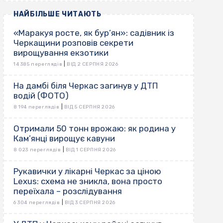
НАЙБІЛЬШЕ ЧИТАЮТЬ
«Маракуя росте, як бур’ян»: садівник із
Черкащини розповів секрети
вирощування екзотики
|
14 385 переглядів
ВІД 2 СЕРПНЯ 2026
На дамбі біля Черкас загинув у ДТП
водій (ФОТО)
|
8 194 переглядів
ВІД 5 СЕРПНЯ 2026
Отримали 50 тонн врожаю: як родина у
Кам’янці вирощує кавуни
|
8 023 переглядів
ВІД 1 СЕРПНЯ 2026
Рукавички у лікарні Черкас за ціною
Lexus: схема не зникла, вона просто
переїхала – розслідування
|
6 304 переглядів
ВІД 3 СЕРПНЯ 2026