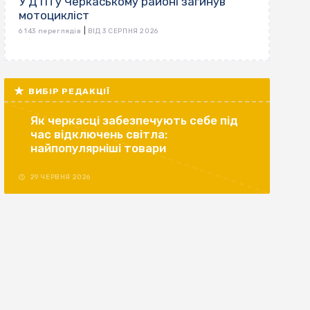
У ДТП у Черкаському районі загинув
мотоцикліст
|
6 143 переглядів
ВІД 3 СЕРПНЯ 2026
ВИБІР РЕДАКЦІЇ
Як черкасці забезпечують себе під
час відключень світла:
найпопулярніші товари
29 ЧЕРВНЯ 2026