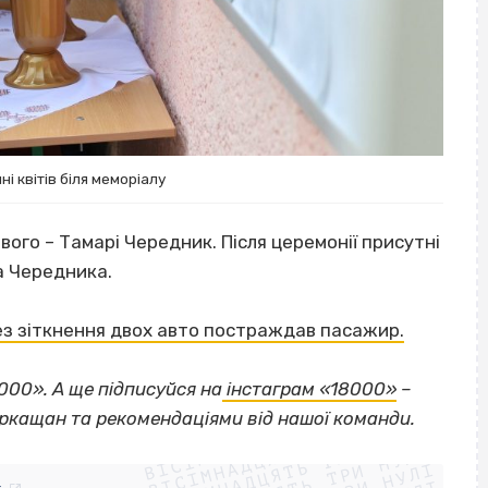
і квітів біля меморіалу
вого – Тамарі Чередник. Після церемонії присутні
а Чередника.
ез зіткнення двох авто постраждав пасажир.
000». А ще підписуйся на
інстаграм «18000»
–
ВІСІМНАДЦЯТЬ ТРИ НУЛІ
еркащан та рекомендаціями від нашої команди.
ВІСІМНАДЦЯТЬ ТРИ НУЛІ
ВІСІМНАДЦЯТЬ ТРИ НУЛІ