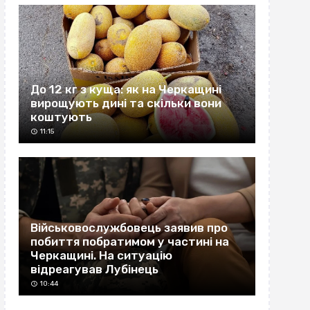
До 12 кг з куща: як на Черкащині
вирощують дині та скільки вони
коштують
11:15
Військовослужбовець заявив про
побиття побратимом у частині на
Черкащині. На ситуацію
відреагував Лубінець
10:44