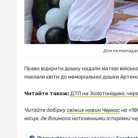
Діти на покладанн
Право відкрити дошку надали матері військо
поклали квіти до меморіальної дошки Артем
Читайте також:
ДТП на Золотоніщині: чер
Читайте добірку
свіжих новин Черкас
на «18
місце, де ділимося натхненними історіями ч