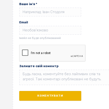
Ваше ім'я
*
Email
Залиште свій коментр