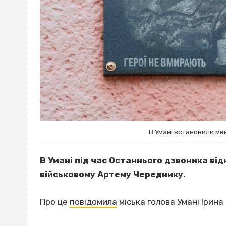
В Умані встановили ме
В Умані під час Останнього дзвоника ві
військовому Артему Череднику.
Про це
повідомила
міська голова Умані Ірина