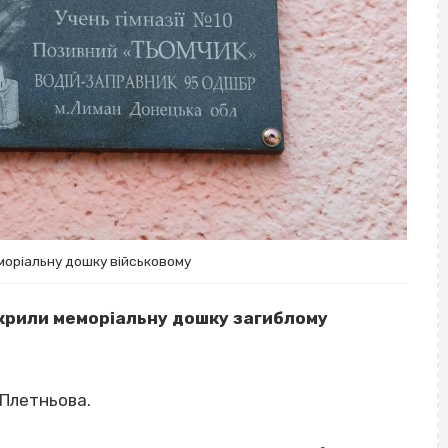
моріальну дошку військовому
дкрили меморіальну дошку загиблому
 Плетньова.