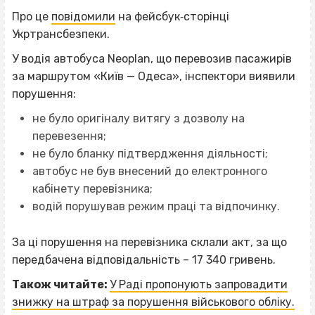
Про це
повідомили
на фейсбук‐сторінці
Укртрансбезпеки.
У водія автобуса Neoplan, що перевозив пасажирів
за маршрутом «Київ — Одеса», інспектори виявили
порушення:
не було оригіналу витягу з дозволу на
перевезення;
не було бланку підтвердження діяльності;
автобус не був внесений до електронного
кабінету перевізника;
водій порушував режим праці та відпочинку.
За ці порушення на перевізника склали акт, за що
передбачена відповідальність – 17 340 гривень.
Також читайте:
У Раді пропонують запровадити
знижку на штраф за порушення військового обліку.