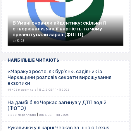
В Умані оновили айдентику: скільки її
створювали, яка її вартість та чому
презентували зараз (ФОТО)
12:02
НАЙБІЛЬШЕ ЧИТАЮТЬ
«Маракуя росте, як бур’ян»: садівник із
Черкащини розповів секрети вирощування
екзотики
|
14 406 переглядів
ВІД 2 СЕРПНЯ 2026
На дамбі біля Черкас загинув у ДТП водій
(ФОТО)
|
8 288 переглядів
ВІД 5 СЕРПНЯ 2026
Рукавички у лікарні Черкас за ціною Lexus: