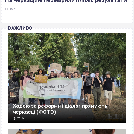
На Черкащині перевірили пляжі: результати
16:31
ВАЖЛИВО
Ходою за реформи і діалог прямують
черкасці (ФОТО)
19:56