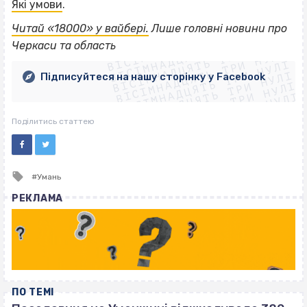
Які умови
.
ВІСІМНАДЦЯТЬ ТРИ НУЛІ
Читай «18000» у вайбері.
Лише головні новини про
ВІСІМНАДЦЯТЬ ТРИ НУЛІ
ВІСІМНАДЦЯТЬ ТРИ НУЛІ
Черкаси та область
ВІСІМНАДЦЯТЬ ТРИ НУЛІ
ВІСІМНАДЦЯТЬ ТРИ НУЛІ
ВІСІМНАДЦЯТЬ ТРИ НУЛІ
Підписуйтеся на нашу сторінку у Facebook
ВІСІМНАДЦЯТЬ ТРИ НУЛІ
ВІСІМНАДЦЯТЬ ТРИ НУЛІ
Поділитись статтею
Tagged
Умань
with
РЕКЛАМА
ПО ТЕМІ