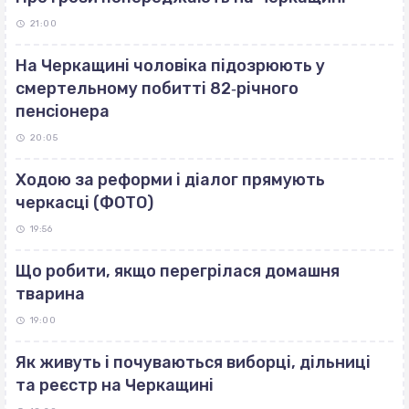
21:00
На Черкащині чоловіка підозрюють у
смертельному побитті 82‐річного
пенсіонера
20:05
Ходою за реформи і діалог прямують
черкасці (ФОТО)
19:56
Що робити, якщо перегрілася домашня
тварина
19:00
Як живуть і почуваються виборці, дільниці
та реєстр на Черкащині