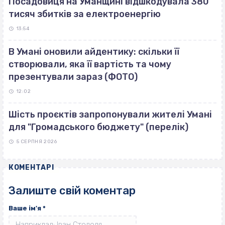
Посадовиця на Уманщині відшкодувала 380
тисяч збитків за електроенергію
13:54
В Умані оновили айдентику: скільки її
створювали, яка її вартість та чому
презентували зараз (ФОТО)
12:02
Шість проєктів запропонували жителі Умані
для "Громадського бюджету" (перелік)
5 СЕРПНЯ 2026
КОМЕНТАРІ
Залиште свій коментар
Ваше ім'я
*