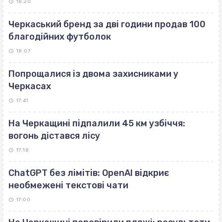
18:20
Черкаський бренд за дві години продав 100
благодійних футболок
18:07
Попрощалися із двома захисниками у
Черкасах
17:41
На Черкащині підпалили 45 км узбіччя:
вогонь дістався лісу
17:18
ChatGPT без лімітів: OpenAI відкриє
необмежені текстові чати
17:00