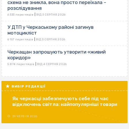
схема не зникла, вона просто переїхала –
розслідування
|
6 333 переглядів
ВІД 3 СЕРПНЯ 2026
У ДТП у Черкаському районі загинув
мотоцикліст
|
6 157 переглядів
ВІД 3 СЕРПНЯ 2026
Черкащан запрошують утворити «живий
коридор»
|
5 874 переглядів
ВІД 4 СЕРПНЯ 2026
ВИБІР РЕДАКЦІЇ
Як черкасці забезпечують себе під час
відключень світла: найпопулярніші товари
29 ЧЕРВНЯ 2026