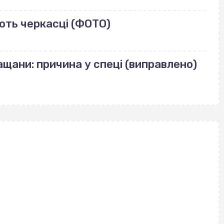
ють черкасці (ФОТО)
щани: причина у спеці (виправлено)