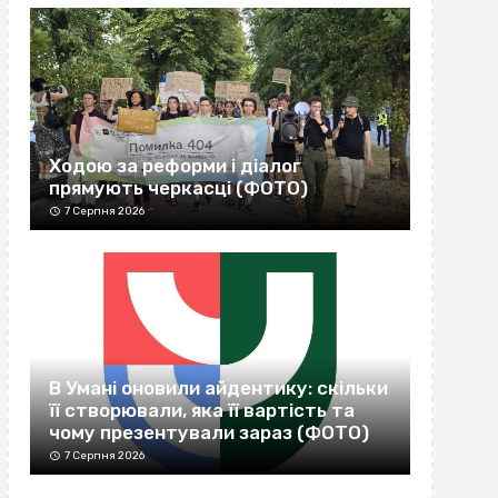
Ходою за реформи і діалог
прямують черкасці (ФОТО)
7 Серпня 2026
В Умані оновили айдентику: скільки
її створювали, яка її вартість та
чому презентували зараз (ФОТО)
7 Серпня 2026