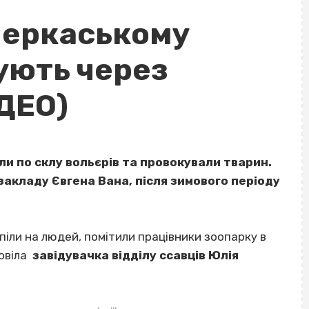
 черкаському
ують через
ІДЕО)
ли по склу вольєрів та провокували тварин.
закладу Євгена Вана, після зимового періоду
ипіли на людей, помітили працівники зоопарку в
повіла
завідувачка відділу ссавців Юлія