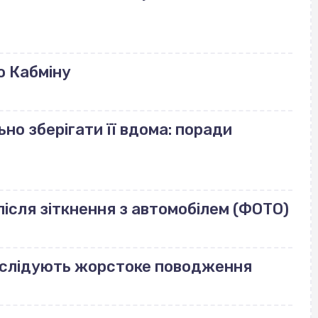
ю Кабміну
но зберігати її вдома: поради
ісля зіткнення з автомобілем (ФОТО)
озслідують жорстоке поводження