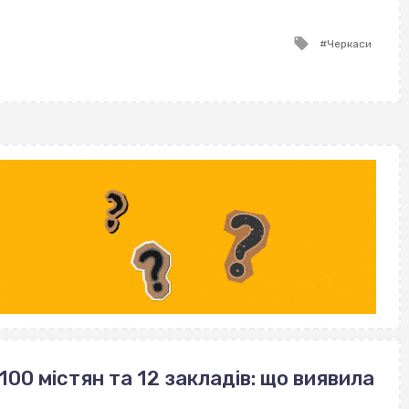
ВІСІМНАДЦЯТЬ ТРИ НУЛІ
ВІСІМНАДЦЯТЬ ТРИ НУЛІ
Tagged
Черкаси
with
100 містян та 12 закладів: що виявила