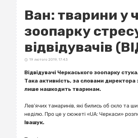
Ван: тварини у
зоопарку стрес
відвідувачів (В
19 лютого 2019, 17:43
Відвідувачі Черкаського зоопарку стука
Така активність, за словами директора 
лише нашкодить тваринам.
Лев’ячих тамаринів, які бились об скло та ш
неділю. Про це у сюжеті «UA: Черкаси» роз
Івашук.