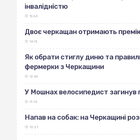
інвалідністю
15:50
Двоє черкащан отримають премі
14:15
Як обрати стиглу диню та правиль
фермерки з Черкащини
12:45
У Мошнах велосипедист загинув п
11:14
Напав на собак: на Черкащині р
10:27