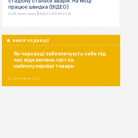
стадіону сталася аварія. На місці
працює швидка (ВІДЕО)
|
2 579 переглядів
ВІД 4 СЕРПНЯ 2026
ВИБІР РЕДАКЦІЇ
Як черкасці забезпечують себе під
час відключень світла:
найпопулярніші товари
29 ЧЕРВНЯ 2026