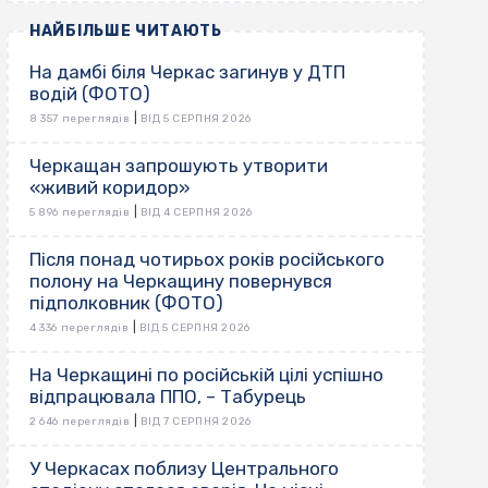
НАЙБІЛЬШЕ ЧИТАЮТЬ
На дамбі біля Черкас загинув у ДТП
водій (ФОТО)
|
8 357 переглядів
ВІД 5 СЕРПНЯ 2026
Черкащан запрошують утворити
«живий коридор»
|
5 896 переглядів
ВІД 4 СЕРПНЯ 2026
Після понад чотирьох років російського
полону на Черкащину повернувся
підполковник (ФОТО)
|
4 336 переглядів
ВІД 5 СЕРПНЯ 2026
На Черкащині по російській цілі успішно
відпрацювала ППО, – Табурець
|
2 646 переглядів
ВІД 7 СЕРПНЯ 2026
У Черкасах поблизу Центрального