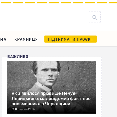
АМА
КРАМНИЦЯ
ПІДТРИМАТИ ПРОЄКТ
ВАЖЛИВО
Як з’явилося прізвище Нечуя‐
Левицького: маловідомий факт про
письменника з Черкащини
8 Серпня 2026