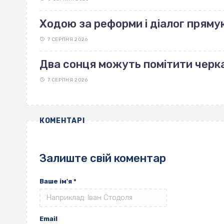
Ходою за реформи і діалог пряму
7 СЕРПНЯ 2026
Два сонця можуть помітити черка
7 СЕРПНЯ 2026
КОМЕНТАРІ
Залиште свій коментар
Ваше ім'я
*
Email