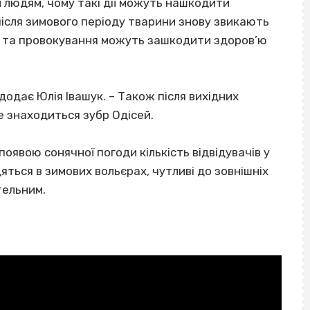
людям, чому такі дії можуть нашкодити
після зимового періоду тварини знову звикають
м та провокування можуть зашкодити здоров’ю
 додає Юлія Івашук. – Також після вихідних
е знаходиться зубр Одісей.
оявою сонячної погоди кількість відвідувачів у
яться в зимових вольєрах, чутливі до зовнішніх
тельним.