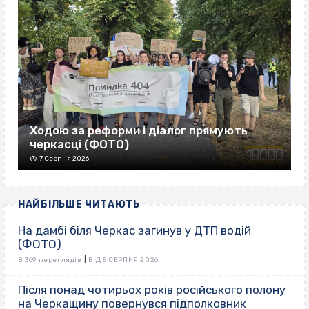
Ходою за реформи і діалог прямують
черкасці (ФОТО)
7 Серпня 2026
НАЙБІЛЬШЕ ЧИТАЮТЬ
На дамбі біля Черкас загинув у ДТП водій
(ФОТО)
|
8 369 переглядів
ВІД 5 СЕРПНЯ 2026
Після понад чотирьох років російського полону
на Черкащину повернувся підполковник