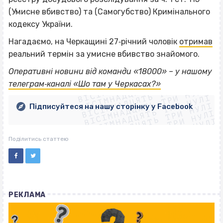
(Умисне вбивство) та (Самогубство) Кримінального
кодексу України.
Нагадаємо, на Черкащині 27‐річний чоловік
отримав
реальний термін за умисне вбивство знайомого.
ВІСІМНАДЦЯТЬ ТРИ НУЛІ
Оперативні новини від команди «18000» – у нашому
ВІСІМНАДЦЯТЬ ТРИ НУЛІ
ВІСІМНАДЦЯТЬ ТРИ НУЛІ
телеграм‐каналі «Шо там у Черкасах?»
ВІСІМНАДЦЯТЬ ТРИ НУЛІ
ВІСІМНАДЦЯТЬ ТРИ НУЛІ
ВІСІМНАДЦЯТЬ ТРИ НУЛІ
Підписуйтеся на нашу сторінку у Facebook
ВІСІМНАДЦЯТЬ ТРИ НУЛІ
ВІСІМНАДЦЯТЬ ТРИ НУЛІ
Поділитись статтею
РЕКЛАМА