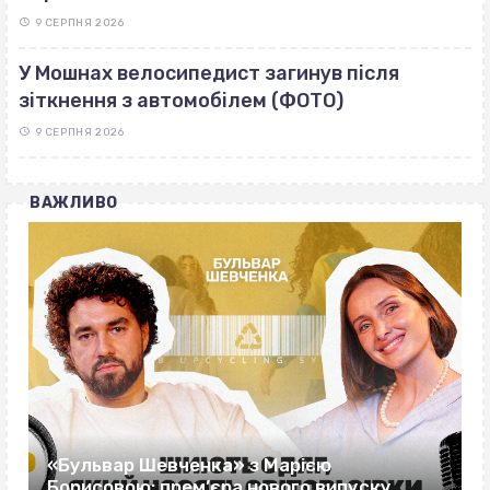
9 СЕРПНЯ 2026
У Мошнах велосипедист загинув після
зіткнення з автомобілем (ФОТО)
9 СЕРПНЯ 2026
ВАЖЛИВО
«Бульвар Шевченка» з Марією
Борисовою: прем’єра нового випуску