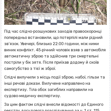
Під час слідчо‐розшукових заходів правоохоронці
попередньо встановили, що потерпілі мали рідний
зв’язок. Увечері, близько 22:00 години, між ними
виник конфлікт. 45‐річний чоловік взяв з автомобіля
автоматичну зброю та здійснив три смертельні
постріли у бік зятя. Після приїхав додому й скоїв
самогубство з тієї ж зброї.
Слідчі вилучили з місць події зброю, набої, гільзи та
інші речові докази. Вилучене направлено на
експертизу. Тіла обох загиблих направили на
судово‐медичну експертизу.
За цим фактом слідчі внесли відомості до Єдиного
реєстру досудового розслідування за ч. 1 ст. 115