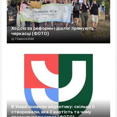
Ходою за реформи і діалог прямують
черкасці (ФОТО)
7 Серпня 2026
В Умані оновили айдентику: скільки її
створювали, яка її вартість та чому