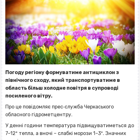
Погоду регіону формуватиме антициклон з
північного сходу, який транспортуватиме в
область більш холодне повітря в супроводі
посиленого вітру.
Про це повідомляє прес‐служба Черкаського
обласного гідрометцентру.
У денні години температура підвищуватиметься до
7–12º тепла, а вночі – слабкі морози 1–3º. Значних