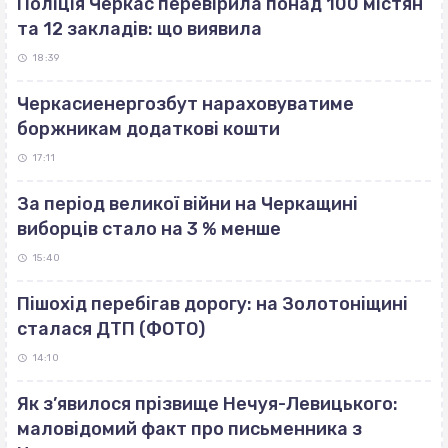
Поліція Черкас перевірила понад 100 містян
та 12 закладів: що виявила
18:39
Черкасиенергозбут нараховуватиме
боржникам додаткові кошти
17:11
За період великої війни на Черкащині
виборців стало на 3 % менше
15:40
Пішохід перебігав дорогу: на Золотоніщині
сталася ДТП (ФОТО)
14:10
Як з’явилося прізвище Нечуя-Левицького:
маловідомий факт про письменника з