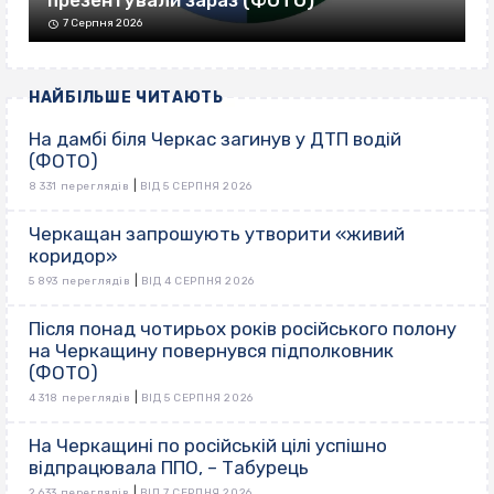
презентували зараз (ФОТО)
7 Серпня 2026
НАЙБІЛЬШЕ ЧИТАЮТЬ
На дамбі біля Черкас загинув у ДТП водій
(ФОТО)
|
8 331 переглядів
ВІД 5 СЕРПНЯ 2026
Черкащан запрошують утворити «живий
коридор»
|
5 893 переглядів
ВІД 4 СЕРПНЯ 2026
Після понад чотирьох років російського полону
на Черкащину повернувся підполковник
(ФОТО)
|
4 318 переглядів
ВІД 5 СЕРПНЯ 2026
На Черкащині по російській цілі успішно
відпрацювала ППО, – Табурець
|
2 633 переглядів
ВІД 7 СЕРПНЯ 2026