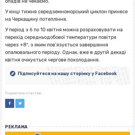
опадів не чекаємо.
У кінці тижня середземноморський циклон принесе
на Черкащину потепління.
У період з 6 по 10 квітня можна розраховувати на
перехід середньодобової температури повітря
через +8º, з яким пов’язується завершення
ВІСІМНАДЦЯТЬ ТРИ НУЛІ
опалювального періоду. Однак, вже в другій декаді
ВІСІМНАДЦЯТЬ ТРИ НУЛІ
ВІСІМНАДЦЯТЬ ТРИ НУЛІ
квітня очікується чергове похолодання.
ВІСІМНАДЦЯТЬ ТРИ НУЛІ
ВІСІМНАДЦЯТЬ ТРИ НУЛІ
ВІСІМНАДЦЯТЬ ТРИ НУЛІ
Підписуйтеся на нашу сторінку у Facebook
ВІСІМНАДЦЯТЬ ТРИ НУЛІ
ВІСІМНАДЦЯТЬ ТРИ НУЛІ
Поділитись статтею
РЕКЛАМА