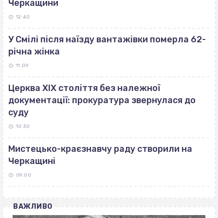
Черкащини
12:40
У Смілі після наїзду вантажівки померла 62-
річна жінка
11:09
Церква ХІХ століття без належної
документації: прокуратура звернулася до
суду
10:30
Мистецько-краєзнавчу раду створили на
Черкащині
09:00
ВАЖЛИВО