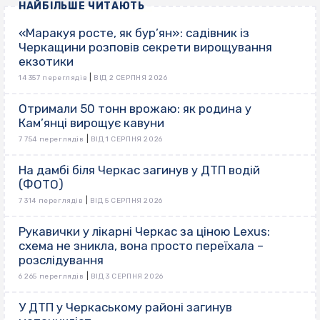
НАЙБІЛЬШЕ ЧИТАЮТЬ
«Маракуя росте, як бур’ян»: садівник із
Черкащини розповів секрети вирощування
екзотики
|
14 357 переглядів
ВІД 2 СЕРПНЯ 2026
Отримали 50 тонн врожаю: як родина у
Кам’янці вирощує кавуни
|
7 754 переглядів
ВІД 1 СЕРПНЯ 2026
На дамбі біля Черкас загинув у ДТП водій
(ФОТО)
|
7 314 переглядів
ВІД 5 СЕРПНЯ 2026
Рукавички у лікарні Черкас за ціною Lexus:
схема не зникла, вона просто переїхала –
розслідування
|
6 265 переглядів
ВІД 3 СЕРПНЯ 2026
У ДТП у Черкаському районі загинув