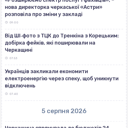
нова директорка черкаської «Астри»
розповіла про зміни у закладі
09:00
Від ШІ‐фото з ТЦК до Тренкіна з Корецьким:
добірка фейків, які поширювали на
Черкащині
07:53
Українців закликали економити
електроенергію через спеку, щоб уникнути
відключень
07:40
5 серпня 2026
Черкащина спрямувала до бюджетів 24