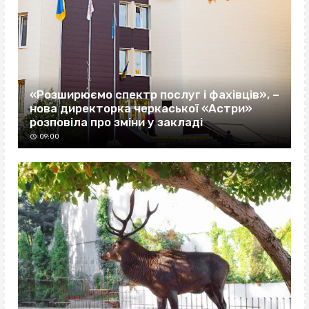
«Розширюємо спектр послуг і фахівців», –
нова директорка черкаської «Астри»
розповіла про зміни у закладі
09:00