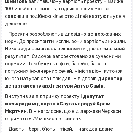
Шмиголь
запитав, чому вартість проєкту – майже
100 мільйонів гривень, тоді як в інших містах
садочки з подібною кількістю дітей вартують удвічі
дешевше.
- Проєкти розробляють відповідно до державних
норм. Де проектанти могли, вони вартість знизили.
Не завжди намагання зекономити дає нормальний
результат. Садочок запроєктовано за сучасними
нормами. Там будуть ліфти, басейн, багато
потужних інженерних речей, міністадіон, куточок
юного натураліста і так далі, – відповів
директор
департаменту архітектури Артур Савін
.
Виступив за підтримку проєкту і
депутат
міськради від партії «Слуга народу» Араїк
Мкртчян
. Він наголосив, що від держави Черкаси
отримають 79 мільйонів гривень.
- Дають – бери, б’ють – тікай, – нагадав давнє