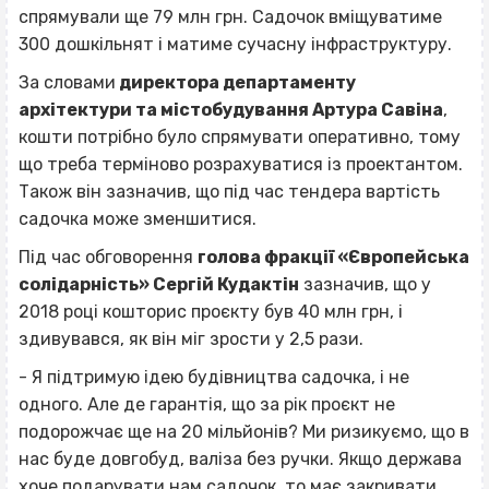
спрямували ще 79 млн грн. Садочок вміщуватиме
300 дошкільнят і матиме сучасну інфраструктуру.
За словами
директора департаменту
архітектури та містобудування Артура Савіна
,
кошти потрібно було спрямувати оперативно, тому
що треба терміново розрахуватися із проектантом.
Також він зазначив, що під час тендера вартість
садочка може зменшитися.
Під час обговорення
голова фракції «Європейська
солідарність» Сергій Кудактін
зазначив, що у
2018 році кошторис проєкту був 40 млн грн, і
здивувався, як він міг зрости у 2,5 рази.
- Я підтримую ідею будівництва садочка, і не
одного. Але де гарантія, що за рік проєкт не
подорожчає ще на 20 мільйонів? Ми ризикуємо, що в
нас буде довгобуд, валіза без ручки. Якщо держава
хоче подарувати нам садочок, то має закривати