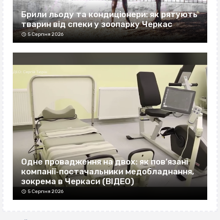
Брили льоду та кондиціонери: як рятують
тварин від спеки у зоопарку Черкас
5 Серпня 2026
Одне провадження на двох: як пов’язані
компанії‐постачальники медобладнання,
зокрема в Черкаси (ВІДЕО)
5 Серпня 2026