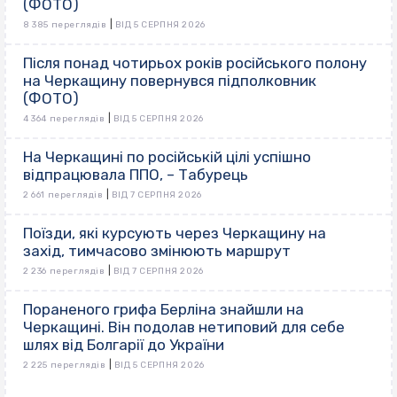
(ФОТО)
|
8 385 переглядів
ВІД 5 СЕРПНЯ 2026
Після понад чотирьох років російського полону
на Черкащину повернувся підполковник
(ФОТО)
|
4 364 переглядів
ВІД 5 СЕРПНЯ 2026
На Черкащині по російській цілі успішно
відпрацювала ППО, – Табурець
|
2 661 переглядів
ВІД 7 СЕРПНЯ 2026
Поїзди, які курсують через Черкащину на
захід, тимчасово змінюють маршрут
|
2 236 переглядів
ВІД 7 СЕРПНЯ 2026
Пораненого грифа Берліна знайшли на
Черкащині. Він подолав нетиповий для себе
шлях від Болгарії до України
|
2 225 переглядів
ВІД 5 СЕРПНЯ 2026