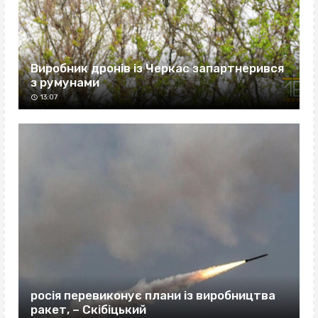
Виробник дронів із Черкас запартнерився
з румунами
13:07
росія перевиконує плани із виробництва
ракет, – Скібіцький