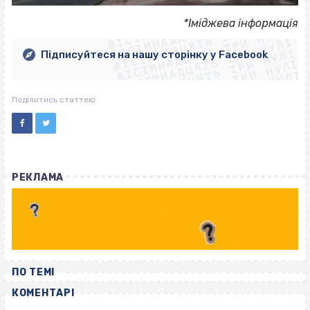
ВІСІМНАДЦЯТЬ ТРИ НУЛІ
ВІСІМНАДЦЯТЬ ТРИ НУЛІ
ВІСІМНАДЦЯТЬ ТРИ НУЛІ
*Іміджева інформація
ВІСІМНАДЦЯТЬ ТРИ НУЛІ
ВІСІМНАДЦЯТЬ ТРИ НУЛІ
ВІСІМНАДЦЯТЬ ТРИ НУЛІ
Підписуйтеся на нашу сторінку у Facebook
ВІСІМНАДЦЯТЬ ТРИ НУЛІ
ВІСІМНАДЦЯТЬ ТРИ НУЛІ
Поділитись статтею
РЕКЛАМА
ПО ТЕМІ
КОМЕНТАРІ