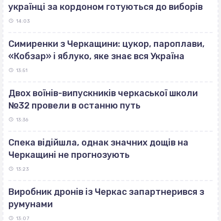
українці за кордоном готуються до виборів
14:03
Симиренки з Черкащини: цукор, пароплави,
«Кобзар» і яблуко, яке знає вся Україна
13:51
Двох воїнів-випускників черкаської школи
№32 провели в останню путь
13:36
Спека відійшла, однак значних дощів на
Черкащині не прогнозують
13:23
Виробник дронів із Черкас запартнерився з
румунами
13:07