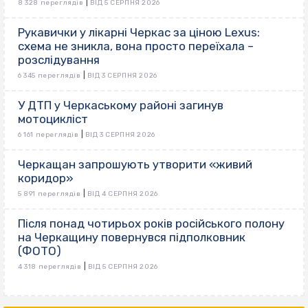
|
8 328 переглядів
ВІД 5 СЕРПНЯ 2026
Рукавички у лікарні Черкас за ціною Lexus:
схема не зникла, вона просто переїхала –
розслідування
|
6 345 переглядів
ВІД 3 СЕРПНЯ 2026
У ДТП у Черкаському районі загинув
мотоцикліст
|
6 161 переглядів
ВІД 3 СЕРПНЯ 2026
Черкащан запрошують утворити «живий
коридор»
|
5 891 переглядів
ВІД 4 СЕРПНЯ 2026
Після понад чотирьох років російського полону
на Черкащину повернувся підполковник
(ФОТО)
|
4 318 переглядів
ВІД 5 СЕРПНЯ 2026