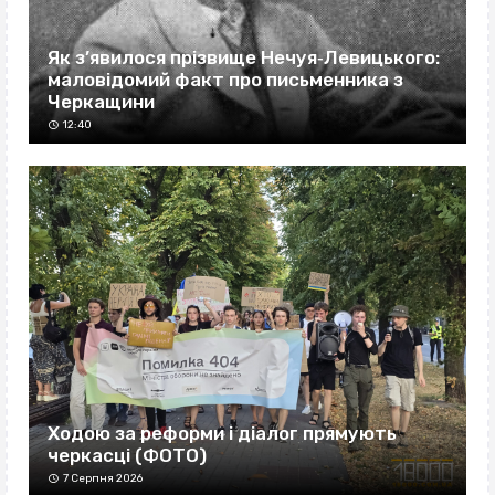
Як з’явилося прізвище Нечуя‐Левицького:
маловідомий факт про письменника з
Черкащини
12:40
Ходою за реформи і діалог прямують
черкасці (ФОТО)
7 Серпня 2026