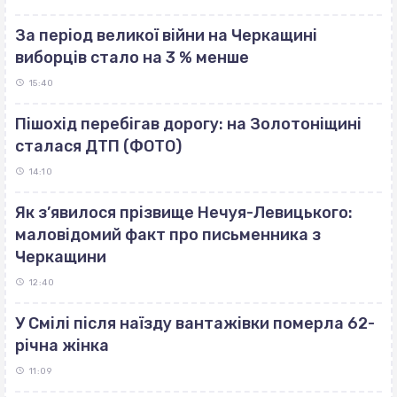
За період великої війни на Черкащині
виборців стало на 3 % менше
15:40
Пішохід перебігав дорогу: на Золотоніщині
сталася ДТП (ФОТО)
14:10
Як з’явилося прізвище Нечуя-Левицького:
маловідомий факт про письменника з
Черкащини
12:40
У Смілі після наїзду вантажівки померла 62-
річна жінка
11:09