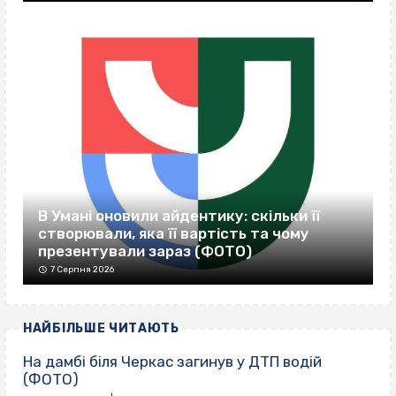
В Умані оновили айдентику: скільки її
створювали, яка її вартість та чому
презентували зараз (ФОТО)
7 Серпня 2026
НАЙБІЛЬШЕ ЧИТАЮТЬ
На дамбі біля Черкас загинув у ДТП водій
(ФОТО)